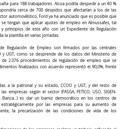
aña para 188 trabajadores. Alcoa podría despedir a un 40 %
upondría cerca de 700 despidos que afectarían a los de las
sector automovilístico, Ford ya ha anunciado que es posible que
 se tengan que aplicar ajustes de empleo en Almussafes, tal
 y principios de este año con un Expediente de Regulación
la plantilla en varias jornadas.
de Regulación de Empleo son firmados por las centrales
OO y UGT, como se desprende de los datos del Ministerio de
al de 2.076 procedimientos de regulación de empleo que se
imientos finalizados con acuerdo representó el 90,0%, frente
idas a la patronal y su estado, CCOO y UGT, y del resto de
r las empresas según el sector (FASGA, FETICO, USO, SIGEN-
 Banca…) es dar un barniz democrático en los centros de
das estratégicamente por las empresas para su aumento de
emente, la precarización de las condiciones de vida de los