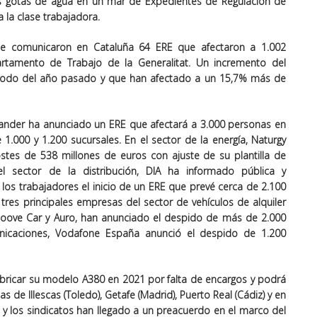
as gotas de agua en un mar de Expedientes de Regulación de
la clase trabajadora.
se comunicaron en Cataluña 64 ERE que afectaron a 1.002
rtamento de Trabajo de la Generalitat. Un incremento del
riodo del año pasado y que han afectado a un 15,7% más de
ntander ha anunciado un ERE que afectará a 3.000 personas en
1.000 y 1.200 sucursales. En el sector de la energía, Naturgy
stes de 538 millones de euros con ajuste de su plantilla de
l sector de la distribución, DIA ha informado pública y
los trabajadores el inicio de un ERE que prevé cerca de 2.100
s tres principales empresas del sector de vehículos de alquiler
Moove Car y Auro, han anunciado el despido de más de 2.000
nicaciones, Vodafone España anunció el despido de 1.200
abricar su modelo A380 en 2021 por falta de encargos y podrá
s de Illescas (Toledo), Getafe (Madrid), Puerto Real (Cádiz) y en
 y los sindicatos han llegado a un preacuerdo en el marco del