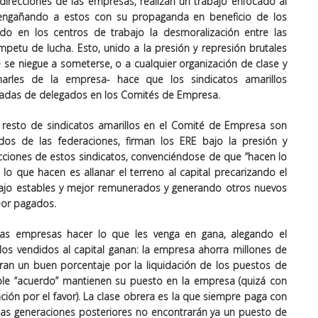
 direcciones de las empresas, realizan un trabajo enfocado al
 engañando a estos con su propaganda en beneficio de los
do en los centros de trabajo la desmoralización entre las
ímpetu de lucha. Esto, unido a la presión y represión brutales
 se niegue a someterse, o a cualquier organización de clase y
harles de la empresa- hace que los sindicatos amarillos
adas de delegados en los Comités de Empresa.
resto de sindicatos amarillos en el Comité de Empresa son
rados de las federaciones, firman los ERE bajo la presión y
cciones de estos sindicatos, convenciéndose de que “hacen lo
lo que hacen es allanar el terreno al capital precarizando el
ajo estables y mejor remunerados y generando otros nuevos
eor pagados.
las empresas hacer lo que les venga en gana, alegando el
los vendidos al capital ganan: la empresa ahorra millones de
bran un buen porcentaje por la liquidación de los puestos de
able “acuerdo” mantienen su puesto en la empresa (quizá con
ón por el favor). La clase obrera es la que siempre paga con
las generaciones posteriores no encontrarán ya un puesto de