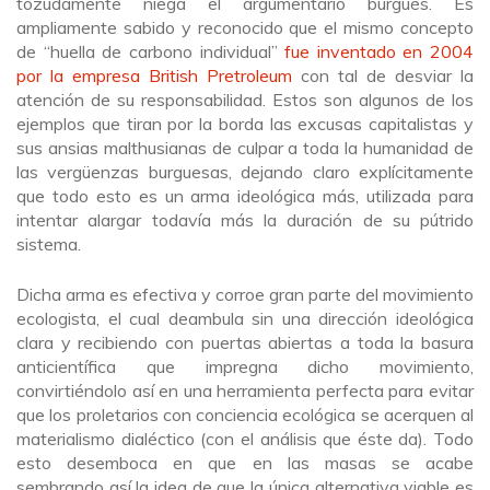
tozudamente niega el argumentario burgués. Es
ampliamente sabido y reconocido que el mismo concepto
de “huella de carbono individual”
fue inventado en 2004
por la empresa British Pretroleum
con tal de desviar la
atención de su responsabilidad. Estos son algunos de los
ejemplos que tiran por la borda las excusas capitalistas y
sus ansias malthusianas de culpar a toda la humanidad de
las vergüenzas burguesas, dejando claro explícitamente
que todo esto es un arma ideológica más, utilizada para
intentar alargar todavía más la duración de su pútrido
sistema.
Dicha arma es efectiva y corroe gran parte del movimiento
ecologista, el cual deambula sin una dirección ideológica
clara y recibiendo con puertas abiertas a toda la basura
anticientífica que impregna dicho movimiento,
convirtiéndolo así en una herramienta perfecta para evitar
que los proletarios con conciencia ecológica se acerquen al
materialismo dialéctico (con el análisis que éste da). Todo
esto desemboca en que en las masas se acabe
sembrando así la idea de que la única alternativa viable es