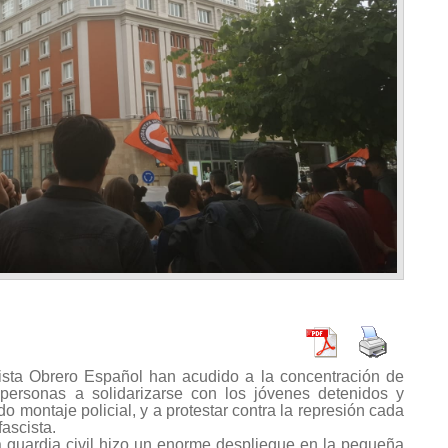
ista Obrero Español han acudido a la concentración de
personas a solidarizarse con los jóvenes detenidos y
 montaje policial, y a protestar contra la represión cada
ascista.
a guardia civil hizo un enorme despliegue en la pequeña