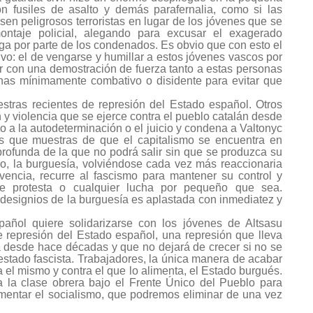
n fusiles de asalto y demás parafernalia, como si las
en peligrosos terroristas en lugar de los jóvenes que se
ontaje policial, alegando para excusar el exagerado
fuga por parte de los condenados. Es obvio que con esto el
vo: el de vengarse y humillar a estos jóvenes vascos por
ar con una demostración de fuerza tanto a estas personas
nas mínimamente combativo o disidente para evitar que
stras recientes de represión del Estado español. Otros
 y violencia que se ejerce contra el pueblo catalán desde
ho a la autodeterminación o el juicio y condena a Valtonyc
s que muestras de que el capitalismo se encuentra en
profunda de la que no podrá salir sin que se produzca su
rlo, la burguesía, volviéndose cada vez más reaccionaria
ivencia, recurre al fascismo para mantener su control y
de protesta o cualquier lucha por pequeño que sea.
 designios de la burguesía es aplastada con inmediatez y
añol quiere solidarizarse con los jóvenes de Altsasu
e represión del Estado español, una represión que lleva
ta desde hace décadas y que no dejará de crecer si no se
 estado fascista. Trabajadores, la única manera de acabar
 el mismo y contra el que lo alimenta, el Estado burgués.
 la clase obrera bajo el Frente Único del Pueblo para
ementar el socialismo, que podremos eliminar de una vez