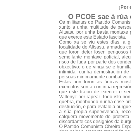
¡Por 
O PCOE sae á rúa 
Os militantes do Partido Comunis
xunto a unha multitude de perso
Altsasu por unha basta montaxe po
que exerce este Estado fascista.
Como xa se viu estes días, a g
localidade de Altsasu, armados c
que foron deter fosen perigosos 
semellante montaxe policial, ale
risco de fuga por parte dos cond
obxectivo: o de vingarse e humil
intimidar cunha demostración de
persoas minimamente combativo ou
Estas non foron as únicas most
exemplos son a continua represió
que este tratou de exercer o se
Valtonyc por rapear. Todo isto no
quebra, moribundo nunha crise pr
destrución, e para evitalo a burgu
a súa propia supervivencia, rec
calquera movemento de protesta 
discordante cos designios da burg
O Partido Comunista Obreiro Espa