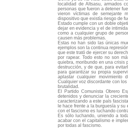
localidad de Altsasu, armados co
personas que fueron a detener fues
vieron víctimas de semejante m
dispositivo que existía riesgo de 
Estado cumple con un doble objeti
dejar en evidencia y el de intimid
como a cualquier grupo de perso
causen más problemas.
Estas no han sido las únicas mue
ejemplos son la continua represión
que este trató de ejercer su derec
por rapear. Todo esto no son má
quiebra, moribundo en una crisis 
destrucción, y de que, para evita
para garantizar su propia superv
aplastar cualquier movimiento 
Cualquier voz discordante con los
brutalidad.
El Partido Comunista Obrero Esp
detenidos y denunciar la crecient
caracterizando a este país fascis
le hace frente a la burguesía y su
con el fascismo es luchando contra
Es sólo luchando, uniendo a toda
acabar con el capitalismo e impl
por todas al fascismo.