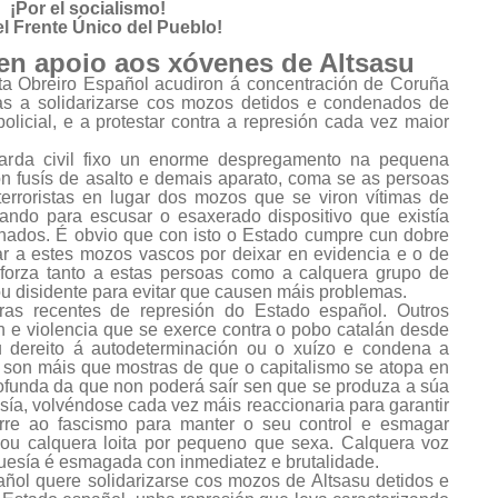
¡Por el socialismo!
el Frente Único del Pueblo!
en apoio aos xóvenes de Altsasu
ta Obreiro Español acudiron á concentración de Coruña
as a solidarizarse cos mozos detidos e condenados de
licial, e a protestar contra a represión cada vez maior
arda civil fixo un enorme despregamento na pequena
on fusís de asalto e demais aparato, coma se as persoas
terroristas en lugar dos mozos que se viron vítimas de
gando para escusar o esaxerado dispositivo que existía
enados. É obvio que con isto o Estado cumpre cun dobre
lar a estes mozos vascos por deixar en evidencia e o de
 forza tanto a estas persoas como a calquera grupo de
 disidente para evitar que causen máis problemas.
ras recentes de represión do Estado español. Outros
n e violencia que se exerce contra o pobo catalán desde
u dereito á autodeterminación ou o xuízo e condena a
n son máis que mostras de que o capitalismo se atopa en
ofunda da que non poderá saír sen que se produza a súa
esía, volvéndose cada vez máis reaccionaria para garantir
orre ao fascismo para manter o seu control e esmagar
ou calquera loita por pequeno que sexa. Calquera voz
uesía é esmagada con inmediatez e brutalidade.
ñol quere solidarizarse cos mozos de Altsasu detidos e