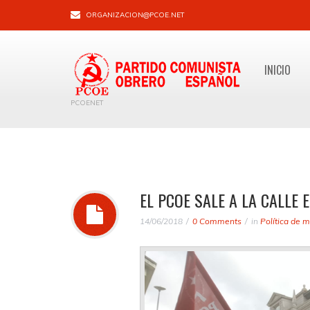
ORGANIZACION@PCOE.NET
INICIO
PCOENET
EL PCOE SALE A LA CALLE 
14/06/2018
0 Comments
in
Política de 