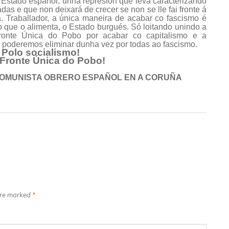
 Estado español, unha represión que leva caracterizando
das e que non deixará de crecer se non se lle fai fronte á
a. Traballador, a única maneira de acabar co fascismo é
o que o alimenta, o Estado burgués. Só loitando unindo a
Fronte Única do Pobo por acabar co capitalismo e a
 poderemos eliminar dunha vez por todas ao fascismo.
Polo socialismo!
 Fronte Única do Pobo!
COMUNISTA OBRERO ESPAÑOL EN A CORUÑA
 are marked
*