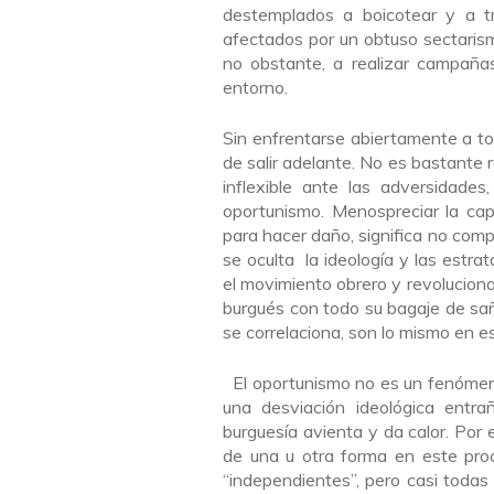
destemplados a boicotear y a tr
afectados por un obtuso sectarism
no obstante, a realizar campaña
entorno.
Sin enfrentarse abiertamente a t
de salir adelante. No es bastante r
inflexible ante las adversidade
oportunismo. Menospreciar la ca
para hacer daño, significa no comp
se oculta la ideología y las estr
el movimiento obrero y revoluciona
burgués con todo su bagaje de sañ
se correlaciona, son lo mismo en e
El oportunismo no es un fenómeno
una desviación ideológica entr
burguesía avienta y da calor. Por 
de una u otra forma en este proc
“independientes”, pero casi todas