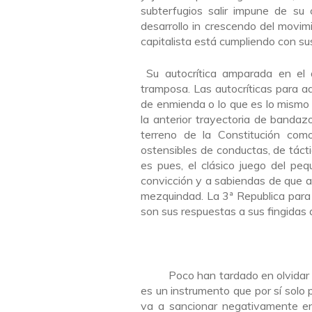
subterfugios salir impune de su 
desarrollo in crescendo del movim
capitalista está cumpliendo con su
Su autocrítica amparada en el
tramposa. Las autocríticas para ad
de enmienda o lo que es lo mismo 
la anterior trayectoria de bandaz
terreno de la Constitución com
ostensibles de conductas, de táct
es pues, el clásico juego del pe
convicción y a sabiendas de que a
mezquindad. La 3ª Republica para
son sus respuestas a sus fingidas a
Poco han tardado en olvidar sus 
es un instrumento que por sí solo 
va a sancionar negativamente en