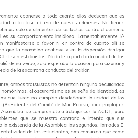
ivamente oponerse a todo cuanto ellos deducen que es
nidad, a la clase obrera de nuevos crímenes. No tienen
petimos, solo se alimentan de las luchas contra el demonio
 tal es su comportamiento insidioso. Lamentablemente IA
sin manifestarse a favor ni en contra de cuanto allí se
aba que la asamblea acabase y en la dispersión divulgar
CDT son estalinistas. Nada le importaba la unidad de los
salió de su verbo, solo esperaba la ocasión para cizañar y
edio de la socarrona conducta del traidor.
itante, ambas trotskistas no detentan ninguna peculiaridad
s homónimos, el oscurantismo es su seña de identidad, es
isos que luego no cumplen desdeñando la unidad de los
os (Presidente del Comité de Mac Puarsa, por ejemplo) en
a Asamblea se compromete a trabajar con la ACDT, para
bientes que se muestra contrario e intenta que sus
la existencia de la Asamblea, los segundos, llamados El
esentatividad de los estudiantes, nos comunica que como