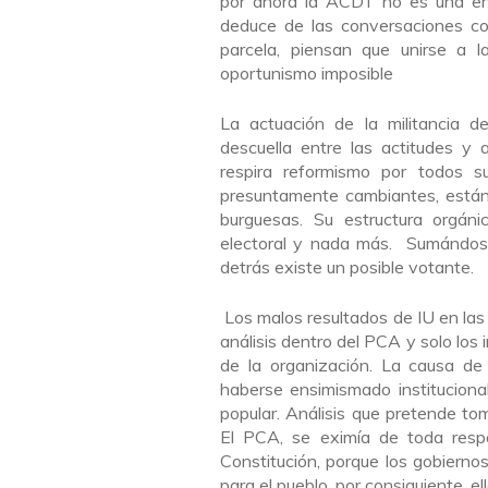
por ahora la ACDT no es una ent
deduce de las conversaciones co
parcela, piensan que unirse a 
oportunismo imposible
La actuación de la militancia d
descuella entre las actitudes y
respira reformismo por todos s
presuntamente cambiantes, están 
burguesas. Su estructura orgán
electoral y nada más. Sumándose
detrás existe un posible votante.
Lo
s malos resultados de IU en la
análisis dentro del PCA y solo los 
de la organización. La causa de
haberse ensimismado institucion
popular. Análisis que pretende to
El PCA, se eximía de toda respo
Constitución, porque los gobierno
para el pueblo, por consiguiente, e