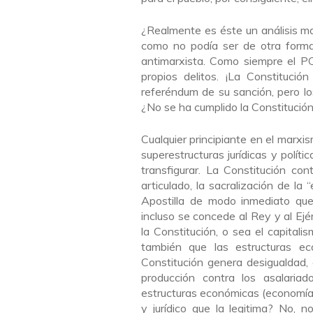
¿Realmente es éste un análisis mar
como no podía ser de otra forma
antimarxista. Como siempre el PC
propios delitos. ¡La Constitució
referéndum de su sanción, pero l
¿No se ha cumplido la Constitució
Cualquier principiante en el marxi
superestructuras jurídicas y polít
transfigurar. La Constitución c
articulado, la sacralización de la 
Apostilla de modo inmediato que 
incluso se concede al Rey y al Ejér
la Constitución, o sea el capita
también que las estructuras ec
Constitución genera desigualdad, 
producción contra los asalar
estructuras económicas (economía 
y jurídico que la legitima? No, 