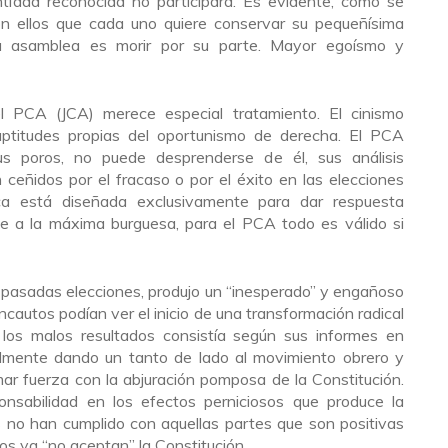
idad reconocida no participará. Es evidente, como se
n ellos que cada uno quiere conservar su pequeñísima
la asamblea es morir por su parte. Mayor egoísmo y
el PCA (JCA) merece especial tratamiento. El cinismo
 aptitudes propias del oportunismo de derecha. El PCA
us poros, no puede desprenderse de él, sus análisis
ceñidos por el fracaso o por el éxito en las elecciones
ica está diseñada exclusivamente para dar respuesta
 a la máxima burguesa, para el PCA todo es válido si
s pasadas elecciones, produjo un “inesperado” y engañoso
incautos podían ver el inicio de una transformación radical
 los malos resultados consistía según sus informes en
almente dando un tanto de lado al movimiento obrero y
mar fuerza con la abjuración pomposa de la Constitución.
nsabilidad en los efectos perniciosos que produce la
s no han cumplido con aquellas partes que son positivas
llos ya “no aceptan” la Constitución.