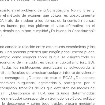
xista en el problema de la Constitución? No, no lo es, y
, el método de examen que utilizan es absolutamente
A trata de inculpar a los demás de la comisión de sus
n es buena, por eso pidieron el voto afirmativo en el
os demás no la han cumplido! ¿Es buena la Constitución?
n?
smo conoce la relación entre estructuras económicas y las
icas. Una realidad práctica que ningún papel escrito puede
ontempla como esencia sobre la que se asienta todo su
“economía de mercado”, es decir, el capitalismo (art. 38).
todas las instituciones garantizará su salvaguarda. E
cito la facultad de erradicar cualquier intento de vulnerar
lismo consagrado. ¿Desconocía esto el PCA? ¿Desconoce
onómicas burguesas, legitimadas y protegidas por la
corrupción, tropelías de los que detentan los medios de
iados? ¿Desconoce el PCA que a unas determinadas
de mercado) corresponde un tramado ideológico, político
no lo desconoce y como todo traidor, procura mediante