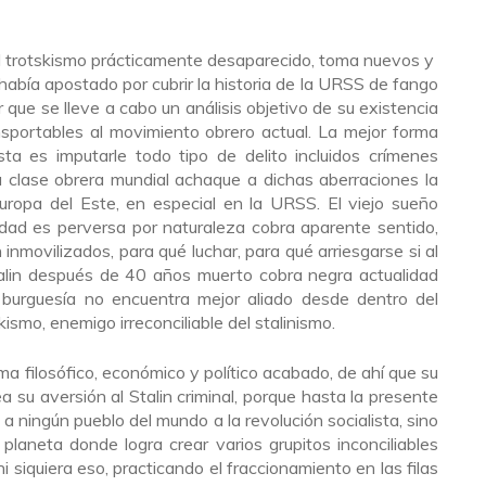
el trotskismo prácticamente desaparecido, toma nuevos y
 había apostado por cubrir la historia de la URSS de fango
r que se lleve a cabo un análisis objetivo de su existencia
nsportables al movimiento obrero actual. La mejor forma
sta es imputarle todo tipo de delito incluidos crímenes
 clase obrera mundial achaque a dichas aberraciones la
 Europa del Este, en especial en la URSS. El viejo sueño
idad es perversa por naturaleza cobra aparente sentido,
 inmovilizados, para qué luchar, para qué arriesgarse si al
 Stalin después de 40 años muerto cobra negra actualidad
 burguesía no encuentra mejor aliado desde dentro del
smo, enemigo irreconciliable del stalinismo.
ma filosófico, económico y político acabado, de ahí que su
a su aversión al Stalin criminal, porque hasta la presente
 a ningún pueblo del mundo a la revolución socialista, sino
planeta donde logra crear varios grupitos inconciliables
i siquiera eso, practicando el fraccionamiento en las filas