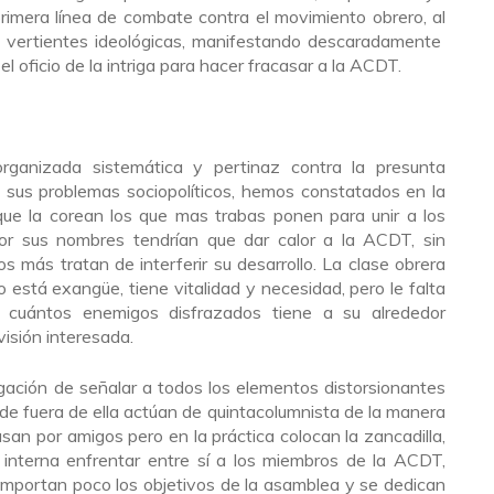
rimera línea de combate contra el movimiento obrero, al
 vertientes ideológicas, manifestando descaradamente
el oficio de la intriga para hacer fracasar a la ACDT.
ganizada sistemática y pertinaz contra la presunta
e sus problemas sociopolíticos, hemos constatados en la
 que la corean los que mas trabas ponen para unir a los
por sus nombres tendrían que dar calor a la ACDT, sin
s más tratan de interferir su desarrollo. La clase obrera
o está exangüe, tiene vitalidad y necesidad, pero le falta
a cuántos enemigos disfrazados tiene a su alrededor
visión interesada.
igación de señalar a todos los elementos distorsionantes
e fuera de ella actúan de quintacolumnista de la manera
an por amigos pero en la práctica colocan la zancadilla,
interna enfrentar entre sí a los miembros de la ACDT,
 importan poco los objetivos de la asamblea y se dedican