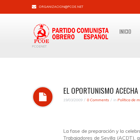
ORGANIZACION@PCOE.NET
INICIO
PCOENET
EL OPORTUNISMO ACECHA
19/03/2009
0 Comments
in
Política de 
La fase de preparación y la celeb
Trabajadores de Sevilla (ACDT), qu