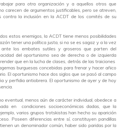
abajar para otra organización y a aquellos otros que
o carecen de argumentos justificables, pero se atreven,
s contra la inclusión en la ACDT de los comités de su
odos estos enemigos, la ACDT tiene menos posibilidades
azón tener una política justa, si no se es sagaz y a la vez
s, ante los embates sutiles y groseros que parten del
pacidad del oportunismo sea de derecha o de izquierda
render que en la lucha de clases, detrás de las traiciones
atagemas burguesas concebidas para frenar y hacer añico
rio. El oportunismo hace dos siglos que se pasó al campo
a y perfidia antiobrera. El oportunismo de ayer y de hoy
sencia.
 eventual, menos aún de carácter individual, obedece a
añada en condiciones socioeconómicas dadas, que la
ejemplo, varios grupos trotskistas han hecho su aparición
eso. Poseen diferencias entre sí, constituyen pandillas
 tienen un denominador común, haber sido paridas por la