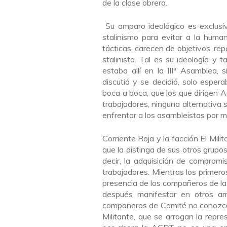
de la clase obrera.
Su amparo ideológico es exclus
stalinismo para evitar a la huma
tácticas, carecen de objetivos, re
stalinista. Tal es su ideología y
estaba allí en la IIIª Asamblea, 
discutió y se decidió, solo esper
boca a boca, que los que dirigen A
trabajadores, ninguna alternativa 
enfrentar a los asambleistas por m
Corriente Roja y la facción El Mil
que la distinga de sus otros grupo
decir, la adquisición de comprom
trabajadores. Mientras los primer
presencia de los compañeros de l
después manifestar en otros am
compañeros de Comité no conozca 
Militante, que se arrogan la repr