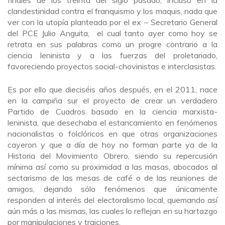
finales de los treinta del siglo pasado, incluso en la
clandestinidad contra el franquismo y los maquis, nada que
ver con la utopía planteada por el ex – Secretario General
del PCE Julio Anguita, el cual tanto ayer como hoy se
retrata en sus palabras como un progre contrario a la
ciencia leninista y a las fuerzas del proletariado,
favoreciendo proyectos social-chovinistas e interclasistas.
Es por ello que dieciséis años después, en el 2011, nace
en la campiña sur el proyecto de crear un verdadero
Partido de Cuadros basado en la ciencia marxista-
leninista, que desechaba el estancamiento en fenómenos
nacionalistas o folclóricos en que otras organizaciones
cayeron y que a día de hoy no forman parte ya de la
Historia del Movimiento Obrero, siendo su repercusión
mínima así como su proximidad a las masas, abocados al
sectarismo de las mesas de café o de las reuniones de
amigos, dejando sólo fenómenos que únicamente
responden al interés del electoralismo local, quemando así
aún más a las mismas, las cuales lo reflejan en su hartazgo
por manipulaciones y traiciones.