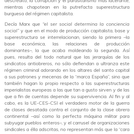
descrédito, la corrupción y el parasitarismo más lacerante,
mientras chapotean en la putrefacta superestructura
burguesa del régimen capitalista.
Decía Marx que
“el ser social determina la conciencia
social”
y que en el modo de producción capitalista, base y
superestructura se interrelacionan, siendo la primera –la
base económica, las relaciones de producción
dominantes
–
, la que acaba moldeando la segunda. Así
pues, resulta del todo natural que las jerarquías de los
sindicatos antiobreros, no sólo defiendan a ultranza este
régimen criminal adorando en los altares del santo capital
a sus patrones y mecenas de la “marca España”, sino que
también hagan lo propio respecto a las superestructuras
imperialistas europeas a las que tan a gusto sirven y de las
que a fin de cuentas depende su supervivencia. Al fin y al
cabo, es la UE-CES-CSI el verdadero motor de la guerra
de clases desatada contra el conjunto de la clase obrera
continental
–
así como la perfecta máquina militar para
subyugar pueblos enteros
–
, y el carrusel de organizaciones
sindicales a élla adscritas, no representan más que la “cara