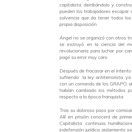
capitalista, derribándolo y const
pueden los trabajadores escapar de
solvencia que da tener todos los
propia disposición.
Ángel no se organizó con otros tra
se instruyó en la ciencia del m
revolucionaria para luchar por cam
pagó su error muy caro.
Después de fracasar en el intento 
sufriendo la ley antiterrorista,
con un comando de los GRAPO, all
habían cambiado los métodos pol
respecto a la época franquista.
Tras su doloroso paso por comisa
Allí en prisión conocerá de pri
Capitalista: continuas humillacio
indefensión jurídica, aislamiento s