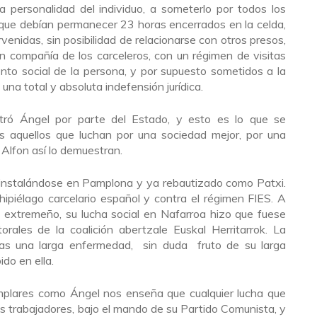
la personalidad del individuo, a someterlo por todos los
 que debían permanecer 23 horas encerrados en la celda,
venidas, sin posibilidad de relacionarse con otros presos,
en compañía de los carceleros, con un régimen de visitas
ento social de la persona, y por supuesto sometidos a la
 una total y absoluta indefensión jurídica.
tró Ángel por parte del Estado, y esto es lo que se
s aquellos que luchan por una sociedad mejor, por una
Alfon así lo demuestran.
, instalándose en Pamplona y ya rebautizado como Patxi.
rchipiélago carcelario español y contra el régimen FIES. A
n extremeño, su lucha social en Nafarroa hizo que fuese
torales de la coalición abertzale Euskal Herritarrok. La
as una larga enfermedad, sin duda fruto de su larga
ido en ella.
mplares como Ángel nos enseña que cualquier lucha que
s trabajadores, bajo el mando de su Partido Comunista, y