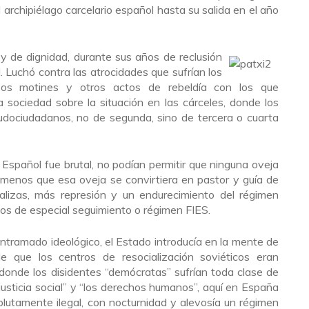
 archipiélago carcelario español hasta su salida en el año
 y de dignidad, durante sus años de reclusión
al. Luchó contra las atrocidades que sufrían los
sos motines y otros actos de rebeldía con los que
a sociedad sobre la situación en las cárceles, donde los
udociudadanos, no de segunda, sino de tercera o cuarta
 Español fue brutal, no podían permitir que ninguna oveja
 menos que esa oveja se convirtiera en pastor y guía de
alizas, más represión y un endurecimiento del régimen
rnos de especial seguimiento o régimen FIES.
ntramado ideológico, el Estado introducía en la mente de
e que los centros de resocialización soviéticos eran
donde los disidentes “demócratas” sufrían toda clase de
 justicia social” y “los derechos humanos”, aquí en España
utamente ilegal, con nocturnidad y alevosía un régimen