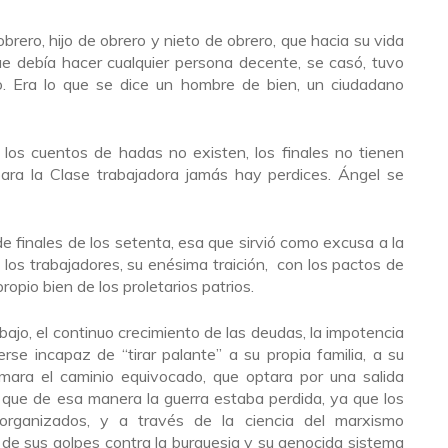
 obrero, hijo de obrero y nieto de obrero, que hacia su vida
ue debía hacer cualquier persona decente, se casó, tuvo
o. Era lo que se dice un hombre de bien, un ciudadano
 los cuentos de hadas no existen, los finales no tienen
 para la Clase trabajadora jamás hay perdices. Ángel se
de finales de los setenta, esa que sirvió como excusa a la
 a los trabajadores, su enésima traición, con los pactos de
opio bien de los proletarios patrios.
bajo, el continuo crecimiento de las deudas, la impotencia
rse incapaz de “tirar palante” a su propia familia, a su
tomara el caminio equivocado, que optara por una salida
r que de esa manera la guerra estaba perdida, ya que los
 organizados, y a través de la ciencia del marxismo
a de sus golpes contra la burguesia y su genocida sistema