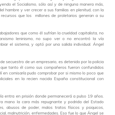
ruyendo el Socialismo, sólo así y de ninguna manera más,
l hambre y ver crecer a sus familias en plenitud, con la
 recursos que los millones de proletarios generan a su
bajadores que como él sufrían la crueldad capitalista, no
arxismo leninismo, no supo ver o no encontró la vía
biar el sistema, y optó por una salida individual. Ángel
de secuestro de un empresario, es detenido por la policia
 ya que tanto él como sus compañeros fueron confundidos
í en comisaría pudo comprobar por si mismo lo poco que
iciales en la recien nacida España constitucional con
ría entra en prisión donde permanecerá a pulso 19 años.
mera mano la cara más repugnante y podrida del Estado
nes, abusos de poder, malos tratos físicos y psiquicos,
ocial, malnutrición, enfermedades. Eso fue lo que Ángel se