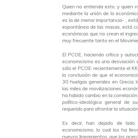
Quien no entienda esto, y quien n
mediante la unión de lo económico,
es la de menor importancia- , est
espontánea de las masas, está co
económicas que no crean el ingredi
muy frecuente tanto en el Movimie
El PCOE, haciendo crítica y autocr
economicismo es una desviación a
sólo el PCOE: recientemente el KK
la conclusión de que el economic
30 huelgas generales en Grecia, 
las miles de movilizaciones econó
ha habido cambio en la correlación
político-ideológica general de s
requerido para afrontar la situación
Es decir, han dejado de lado l
economicismo, lo cual los ha lle
nuevos lineamientos, que los acerc