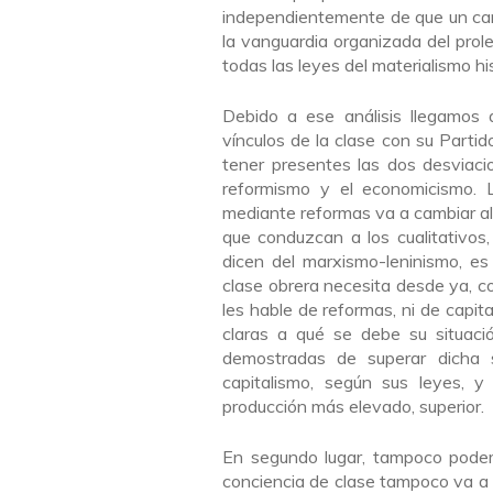
independientemente de que un cam
la vanguardia organizada del prol
todas las leyes del materialismo his
Debido a ese análisis llegamos a
vínculos de la clase con su Partid
tener presentes las dos desviac
reformismo y el economicismo. 
mediante reformas va a cambiar al
que conduzcan a los cualitativos
dicen del marxismo-leninismo, es
clase obrera necesita desde ya, c
les hable de reformas, ni de capit
claras a qué se debe su situació
demostradas de superar dicha sit
capitalismo, según sus leyes, 
producción más elevado, superior.
En segundo lugar, tampoco podem
conciencia de clase tampoco va a 