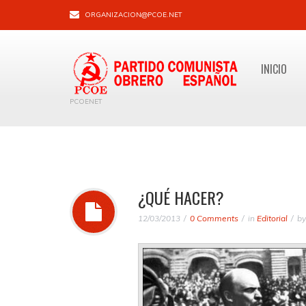
ORGANIZACION@PCOE.NET
INICIO
PCOENET
¿QUÉ HACER?
12/03/2013
0 Comments
in
Editorial
b