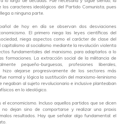
a lo largo de décadas. Fue necesaria y sigue siendo, la
e los caracteres ideológicos del Partido Comunista, pues
llega a ninguna parte.
pañol de hoy en día se observan dos desviaciones
conomicismo. El primero niega las leyes científicas del
 sociedad, niega aspectos como el carácter de clase del
l capitalismo al socialismo mediante la revolución violenta
pectos fundamentales del marxismo, para adaptarlos a lo
s formaciones. La extracción social de la militancia de
palmente pequeño-burguesas, profesiones liberales,
los hizo alejarse progresivamente de los sectores más
fue normal y lógica la sustitución del marxismo-leninismo
e negaban al sujeto revolucionario e inclusive planteaban
ísicos en lo ideológico.
 el economicismo. Incluso aquellos partidos que se dicen
 no dejan sino de comportarse y realizar una praxis
 malos resultados. Hay que señalar algo fundamental: el
ato.