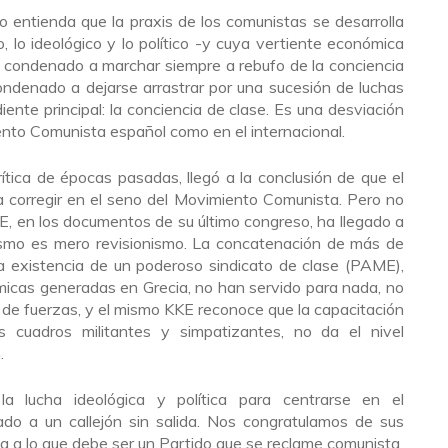
o entienda que la praxis de los comunistas se desarrolla
 lo ideológico y lo político -y cuya vertiente económica
á condenado a marchar siempre a rebufo de la conciencia
ndenado a dejarse arrastrar por una sucesión de luchas
ente principal: la conciencia de clase. Es una desviación
nto Comunista español como en el internacional.
ítica de épocas pasadas, llegó a la conclusión de que el
 corregir en el seno del Movimiento Comunista. Pero no
E, en los documentos de su último congreso, ha llegado a
ismo es mero revisionismo. La concatenación de más de
la existencia de un poderoso sindicato de clase (PAME),
micas generadas en Grecia, no han servido para nada, no
 de fuerzas, y el mismo KKE reconoce que la capacitación
us cuadros militantes y simpatizantes, no da el nivel
.
a lucha ideológica y política para centrarse en el
vado a un callejón sin salida. Nos congratulamos de sus
a a lo que debe ser un Partido que se reclame comunista.