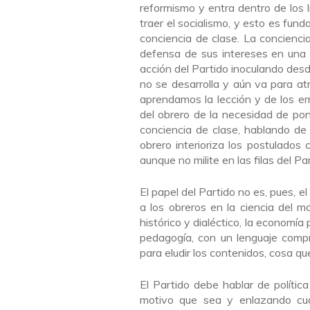
reformismo y entra dentro de los l
traer el socialismo, y esto es f
conciencia de clase. La conciencia
defensa de sus intereses en una 
acción del Partido inoculando desd
no se desarrolla y aún va para atr
aprendamos la lección y de los er
del obrero de la necesidad de poner
conciencia de clase, hablando de
obrero interioriza los postulados 
aunque no milite en las filas del P
El papel del Partido no es, pues, e
a los obreros en la ciencia del ma
histórico y dialéctico, la economía p
pedagogía, con un lenguaje compr
para eludir los contenidos, cosa q
El Partido debe hablar de política
motivo que sea y enlazando cua