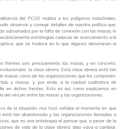
ilitancia del PCOE realiza a los polígonos industriales,
pudo observar y corregir detalles de nuestra política que,
do subsanados por la falta de conexión con las masas, lo
 mecánicamente estrategias caducas de acercamiento a la
ubjetiva, que se traduce en lo que algunos denominan el
s frentes son, precisamente, las masas, y en concreto,
evolucionario: la clase obrera. Esta clase obrera está tan
s de masas como de las organizaciones que los componen,
rtido y masas, y, por ende, a la nulidad cualitativa de
olle en dichos frentes. Esto es así, como explicamos en
a del vínculo entre las masas y las organizaciones.
tivo de la situación, nos tocó señalar el momento en que
a está tan abandonada y las organizaciones llamadas a
jetivos, que es una entelequia el pensar que, a pesar de la
ciones de vida de la clase obrera, algo vaya a cambiar;