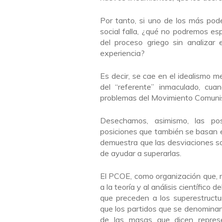
Por tanto, si uno de los más pod
social falla, ¿qué no podremos e
del proceso griego sin analizar 
experiencia?
Es decir, se cae en el idealismo m
del “referente” inmaculado, cu
problemas del Movimiento Comunis
Desechamos, asimismo, las posi
posiciones que también se basan en 
demuestra que las desviaciones son
de ayudar a superarlas.
El PCOE, como organización que, 
a la teoría y al análisis científico
que preceden a los superestructur
que los partidos que se denominan
de las masas que dicen represen