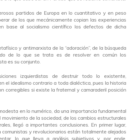
erosos partidos de Europa en lo cuantitativo y en peso
sperar de los que mecánicamente copian las experiencias
en base al socialismo científico los defectos de dicha
etafísico y antimarxista de la “adoración”, de la búsqueda
ando de lo que se trata es de resolver en común los
ta es su conjunto.
ciones izquierdistas de destruir todo lo existente,
el idealismo contrario a toda dialéctica, pues la historia
 corregibles si existe la fraternal y camaraderil posición
modesta en lo numérico, da una importancia fundamental
 del movimiento de la sociedad, de los cambios estructurales
ales, llegó a importantes conclusiones. En primer lugar,
 comunistas y revolucionarios están totalmente alejados
tar, lo que lleva a análisis subjetivos y, por ende,