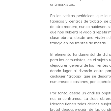
antimarxistas.
En las visitas periódicas que la m
fábricas y centros de trabajo, se 
de otra manera, nunca hubiesen si
que nos hubiera llevado a repetir
clase obrera, desde una visión s
trabajo en los frentes de masas.
El elemento fundamental de dicho
para los comunistas, es el sujeto r
alejada en general de los frente
dando lugar al divorcio entre pa
cualquier “trabajo” que se desarr
numerosas ocasiones, por la pérdid
Por tanto, desde un análisis obje
nos encontramos. La clase obrer
liderarla tienen tales delirios sub
brutal depauperación de las condi