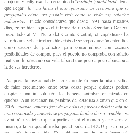
abajo muy peligrosa. La denominada “
burbuja inmobiliaria
” tenía
que llegar –
lo veía hasta el más ignorante en economía que se
preguntaba cómo era posible vivir como se vivía con salarios
mileuristas
-. Puede considerarse que desde 1991 hasta nuestros
días, como bien expuso el informe de nuestro Secretario General
presentado al VI Pleno del Comité Central, el capitalismo ha
sufrido una sola e irrefrenable crisis de sobreproducción entendida
como exceso de productos para consumidores con escasas
posibilidades de compra, pues el pueblo no compraba con salario
real sino hipotecando su vida laboral que poco a poco abarcaba a
la de sus herederos.
Así pues, la fase actual de la crisis no debía tener la misma salida
de falso crecimiento, entre otras cosas porque quienes podían
auspiciar una tal solución, los bancos, entraban en picado en
quiebra. Aún resuenan las palabras del estadista alemán que en el
2006 –
cuando lanueva fase de la crisis a niveles oficiales aún no
era reconocida y además se propagaba la idea de ser evitable
– se
aventuró a vaticinar que a partir de ahí el mundo ya no sería el
mismo, a la par que afirmaba que el poder de EEUU y Europa ya
no sería incontestable. Es evidente que la gran burguesía