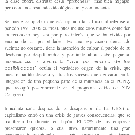
la clase obrera disfrutar desus “prebendas” -más bien migajas-
pero con unos resultados ideológicos muy contundentes.
Se puede comprobar que esta opinión tan al uso, al referirse al
periodo 1991-2006 es irreal, pues incluso ellos mismos coinciden
en reconocer hoy, sea por puro interés, que se ha vivido por
encima de las posibilidades. Es una explicación demasiado
sucinta; no obstante, tiene la intención de culpar al pueblo de su
desdicha por despilfarrador y por tanto ahora debe pagar su
inconsciencia. El argumento “
vivir por encima de las
oculta el verdadero origen de la crisis, que
posibilidades”
nuestro partido desveló ya tras los sucesos que derivaron en la
integración de una pequeña parte de la militancia en el PCPEy
que recogió posteriormente en el programa salido del XIV
Congreso.
Inmediatamente después de la desaparición de La URSS el
capitalismo entró en una crisis de graves consecuencias, que se
manifiesta brutalmente en Japón. El 70% de las empresas
presentaron quiebra, lo cual tuvo, naturalmente, una gran
resonancia internacional y sus efectos corrosivos se cristalizaron