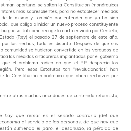
stiman oportuno, se saltan la Constitución (monárquica)
enitores mas sobresalientes, para no establecer medidas
an de la misma y también por entender que ya ha sido
ocial, que obliga a iniciar un nuevo proceso constituyente
urguesa, tal como recoge la carta enviada por Centella,
el Estado (Rey) el pasado 27 de septiembre de este año.
r por los hechos, todo es distinto. Después de que sus
 la comunidad se hubieron convertido en los verdugos de
tica las medidas antiobreras implantadas por el gobierno
n que el problema radica en que el PP desprecia los
gión. Pero esos Estatutos tan “revolucionarios” han
de la Constitución monárquica que ahora rechazan por
, entre otras muchas necedades de contenido reformista,
e hay que remar en el sentido contrario (del que
conomía al servicio de las personas, de que hay que
están sufriendo el paro, el desahucio, la pérdida de