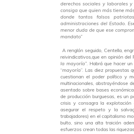
derechos sociales y laborales y
consiga que quien más tiene más 
donde tantos falsos patriot
administraciones del Estado. Es
menor duda de que ese compromis
mandato”
A renglón seguido, Centella, engr
reivindicativos,que en opinión del
la mayoría”
. Habrá que hacer un 
“
mayoría
”. Las diez propuestas 
cuestionan el poder político y 
multinacionales, abstrayéndose de
asentado sobre bases económicas 
de producción burguesas, es un pa
crisis y consagra la explotación
asegurar el respeto y la salv
trabajadores) en el capitalismo mon
bulto, sino una alta traición ad
esfuerzos crean todas las riquezas 