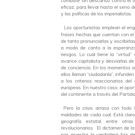
combate sin descanso contra el o
eficaz, para llevar hasta el seno 
y las políticas de los imperialistas.
Los oportunistas emplean el enga
frases hechas que cuentan con el 
de tanto pronunciarlas y escribirla
a modo de canto a la esperanza,
riesgos. Lo cual tiene la “virtu
avance capitalista y desviarlas de
de conciencia. En los momentos a
ellos llaman “ciudadanía”, infunde
a los criterios reaccionarios del
europeas. En nuestro caso, el opor
del continente a través del Partido
Pero la crisis arrasa con todo l
maldades de cada cual. Está claro
geografía estatal, entre otra
revolucionarios. El dictamen de la
nos muestra la verdadera faz de