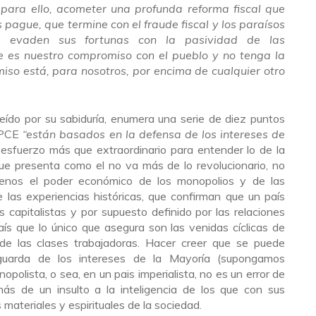
 para ello, acometer una profunda reforma fiscal que
pague, que termine con el fraude fiscal y los paraísos
as evaden sus fortunas con la pasividad de las
e es nuestro compromiso con el pueblo y no tenga la
o está, para nosotros, por encima de cualquier otro
eído por su sabiduría, enumera una serie de diez puntos
 PCE
“están basados en la defensa de los intereses de
esfuerzo más que extraordinario para entender lo de la
que presenta como el no va más de lo revolucionario, no
menos el poder económico de los monopolios y de las
 las experiencias históricas, que confirman que un país
capitalistas y por supuesto definido por las relaciones
ís que lo único que asegura son las venidas cíclicas de
 de las clases trabajadoras. Hacer creer que se puede
aguarda de los intereses de la Mayoría (supongamos
opolista, o sea, en un pais imperialista, no es un error de
emás de un insulto a la inteligencia de los que con sus
materiales y espirituales de la sociedad.