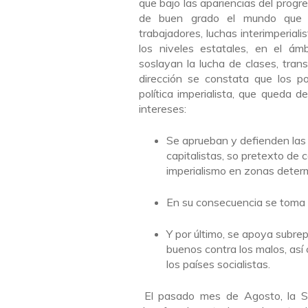
que bajo las apariencias del progr
de buen grado el mundo que le
trabajadores, luchas interimperiali
los niveles estatales, en el ámb
soslayan la lucha de clases, tra
dirección se constata que los po
política imperialista, que queda 
intereses:
Se aprueban y defienden las
capitalistas, so pretexto de c
imperialismo en zonas deter
En su consecuencia se toma p
Y por último, se apoya subre
buenos contra los malos, así
los países socialistas.
El pasado mes de Agosto, la Sec