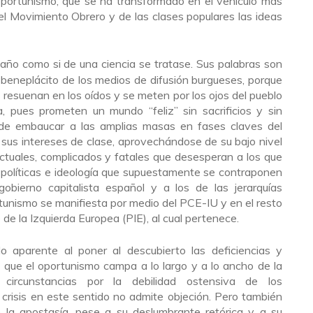
portunismo, que se ha transformado en el vehículo más
del Movimiento Obrero y de las clases populares las ideas
ño como si de una ciencia se tratase. Sus palabras son
beneplácito de los medios de difusión burgueses, porque
s resuenan en los oídos y se meten por los ojos del pueblo
 pues prometen un mundo “feliz” sin sacrificios y sin
d” de embaucar a las amplias masas en fases claves del
 sus intereses de clase, aprovechándose de su bajo nivel
ctuales, complicados y fatales que desesperan a los que
n políticas e ideología que supuestamente se contraponen
 gobierno capitalista español y a los de las jerarquías
tunismo se manifiesta por medio del PCE-IU y en el resto
 de la Izquierda Europea (PIE), al cual pertenece.
o aparente al poner al descubierto las deficiencias y
 que el oportunismo campa a lo largo y a lo ancho de la
s circunstancias por la debilidad ostensiva de los
 crisis en este sentido no admite objeción. Pero también
 la apostasía, pese a su deslumbrante retórica y a su