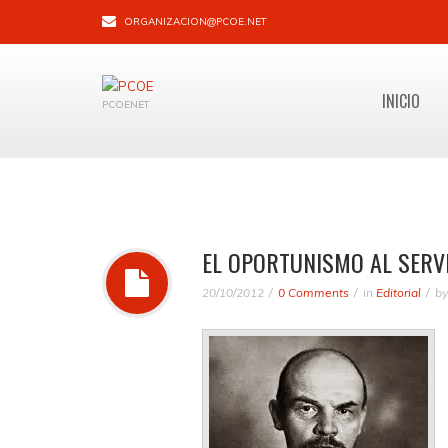
ORGANIZACION@PCOE.NET
INICIO
PCOENET
EL OPORTUNISMO AL SERVI
20/10/2012
0 Comments
in
Editorial
b