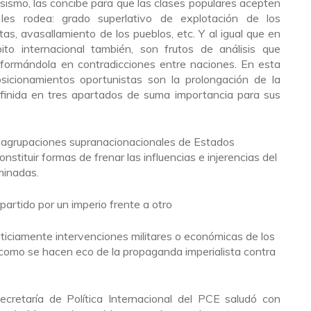
esismo, las concibe para que las clases populares acepten
s rodea: grado superlativo de explotación de los
stas, avasallamiento de los pueblos, etc. Y al igual que en
ito internacional también, son frutos de análisis que
nsformándola en contradicciones entre naciones. En esta
sicionamientos oportunistas son la prolongación de la
definida en tres apartados de suma importancia para sus
 agrupaciones supranacionacionales de Estados
onstituir formas de frenar las influencias e injerencias del
minadas.
artido por un imperio frente a otro
pticiamente intervenciones militares o económicas de los
 como se hacen eco de la propaganda imperialista contra
retaría de Política Internacional del PCE saludó con