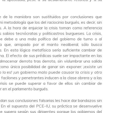
 de la maniobra son sustituidos por conclusiones que
ni metodología que los del raciocinio burgués, es decir, sin
. A la hora de enjuiciar la crisis toman como referencia
s sabios tecnócratas y politicastros burgueses. La crisis,
e debe a una mala política del gobierno de turno o al
a que, arropado por el manto neoliberal, sólo busca
s. En esta lógica metafísica sería suficiente cambiar de
ma. El efecto de sus prédicas suele ser impactante en las
macenar derrota tras derrota, sin vislumbrar una salida
 como única posibilidad de ganar sin exponer:
¡existe un
 lo es! ¡un gobierno malo puede causar la crisis y otro
acilones y penetrantes inducen a la clase obrera y a las
crisis se puede superar a favor de ellos sin cambiar de
r en el parlamento burgués.
idan sus conclusiones falsarias les hace dar bandazos sin
. En el supuesto del PCE-IU, su práctica se desenvuelve
o se supera según sus dirigentes porque los gobiernos del