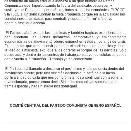
descubierto un nuevo error que atenaza a un gran número de Partido
Comunistas que, hiperbolizando la figura del sindicato, oscurecen y
sustituyen al Partido porque están anclados a la lucha económica. El PCOE
y la FJCE al unísono cubrirán la meta propuesta porque en la actualidad las
condiciones están dadas para combatir y superar el “error” o “nuevo
oportunismo” que acecha.
El Partido sabrá extraer las riquísimas y también trágicas experiencias que
han aportado las luchas inconexas, corporativas y eminentemente
economicistas del movimiento obrero español en estos cinco años de crisis.
Experiencias que deben servir para que el partido, desde la política y desde
la ideología marxista, explique a los obreros el porqué de las derrotas. Sólo
desde aquí y dentro de los centros de trabajo,construyendo células se puede
dar la vuelta a la situación. El trabajo ya ha comenzado.
El Partido está llamado a desterrar el pesimismo y la impotencia dentro del
movimiento obrero; pero una vez más decimos que será bajo la lucha
política e ideológica,la que nos comprometemos a continuar con tesonería
revolucionaria, porque como decía Stalin los comunistas somos de una
trama especial y nada ni nadie nos doblegará.
COMITÉ CENTRAL DEL PARTIDO COMUNISTA OBRERO ESPAÑOL