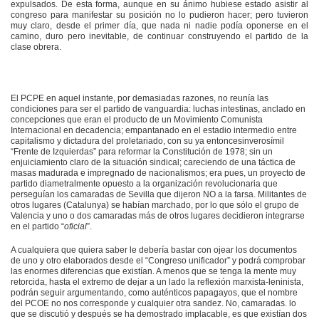
expulsados. De esta forma, aunque en su ánimo hubiese estado asistir al
congreso para manifestar su posición no lo pudieron hacer; pero tuvieron
muy claro, desde el primer día, que nada ni nadie podía oponerse en el
camino, duro pero inevitable, de continuar construyendo el partido de la
clase obrera.
El PCPE en aquel instante, por demasiadas razones, no reunía las
condiciones para ser el partido de vanguardia: luchas intestinas, anclado en
concepciones que eran el producto de un Movimiento Comunista
Internacional en decadencia; empantanado en el estadio intermedio entre
capitalismo y dictadura del proletariado, con su ya entoncesinverosímil
“Frente de Izquierdas” para reformar la Constitución de 1978; sin un
enjuiciamiento claro de la situación sindical; careciendo de una táctica de
masas madurada e impregnado de nacionalismos; era pues, un proyecto de
partido diametralmente opuesto a la organización revolucionaria que
perseguían los camaradas de Sevilla que dijeron NO a la farsa. Militantes de
otros lugares (Catalunya) se habían marchado, por lo que sólo el grupo de
Valencia y uno o dos camaradas más de otros lugares decidieron integrarse
en el partido “
oficial
”.
A cualquiera que quiera saber le debería bastar con ojear los documentos
de uno y otro elaborados desde el “Congreso unificador” y podrá comprobar
las enormes diferencias que existían. A menos que se tenga la mente muy
retorcida, hasta el extremo de dejar a un lado la reflexión marxista-leninista,
podrán seguir argumentando, como auténticos papagayos, que el nombre
del PCOE no nos corresponde y cualquier otra sandez. No, camaradas. lo
que se discutió y después se ha demostrado implacable, es que existían dos