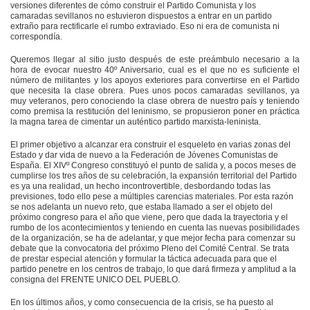
versiones diferentes de cómo construir el Partido Comunista y los
camaradas sevillanos no estuvieron dispuestos a entrar en un partido
extraño para rectificarle el rumbo extraviado. Eso ni era de comunista ni
correspondía.
Queremos llegar al sitio justo después de este preámbulo necesario a la
hora de evocar nuestro 40º Aniversario, cual es el que no es suficiente el
número de militantes y los apoyos exteriores para convertirse en el Partido
que necesita la clase obrera. Pues unos pocos camaradas sevillanos, ya
muy veteranos, pero conociendo la clase obrera de nuestro país y teniendo
como premisa la restitución del leninismo, se propusieron poner en práctica
la magna tarea de cimentar un auténtico partido marxista-leninista.
El primer objetivo a alcanzar era construir el esqueleto en varias zonas del
Estado y dar vida de nuevo a la Federación de Jóvenes Comunistas de
España. El XIVº Congreso constituyó el punto de salida y, a pocos meses de
cumplirse los tres años de su celebración, la expansión territorial del Partido
es ya una realidad, un hecho incontrovertible, desbordando todas las
previsiones, todo ello pese a múltiples carencias materiales. Por esta razón
se nos adelanta un nuevo reto, que estaba llamado a ser el objeto del
próximo congreso para el año que viene, pero que dada la trayectoria y el
rumbo de los acontecimientos y teniendo en cuenta las nuevas posibilidades
de la organización, se ha de adelantar, y que mejor fecha para comenzar su
debate que la convocatoria del próximo Pleno del Comité Central. Se trata
de prestar especial atención y formular la táctica adecuada para que el
partido penetre en los centros de trabajo, lo que dará firmeza y amplitud a la
consigna del FRENTE UNICO DEL PUEBLO.
En los últimos años, y como consecuencia de la crisis, se ha puesto al