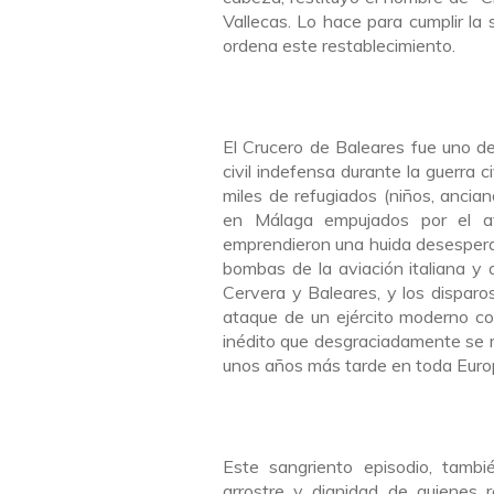
Vallecas. Lo hace para cumplir la 
ordena este restablecimiento.
El Crucero de Baleares fue uno d
civil indefensa durante la guerra c
miles de refugiados (niños, anci
en Málaga empujados por el av
emprendieron una huida desesperad
bombas de la aviación italiana y 
Cervera y Baleares, y los disparo
ataque de un ejército moderno co
inédito que desgraciadamente se 
unos años más tarde en toda Euro
Este sangriento episodio, tamb
arrostre y dignidad de quienes r