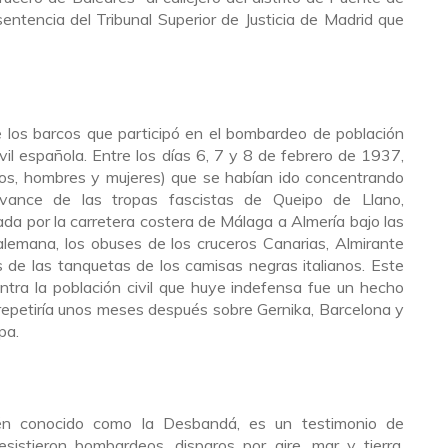
sentencia del Tribunal Superior de Justicia de Madrid que
e los barcos que participó en el bombardeo de población
ivil española. Entre los días 6, 7 y 8 de febrero de 1937,
anos, hombres y mujeres) que se habían ido concentrando
ance de las tropas fascistas de Queipo de Llano,
a por la carretera costera de Málaga a Almería bajo las
alemana, los obuses de los cruceros Canarias, Almirante
s de las tanquetas de los camisas negras italianos. Este
ntra la población civil que huye indefensa fue un hecho
repetiría unos meses después sobre Gernika, Barcelona y
pa.
ién conocido como la Desbandá, es un testimonio de
esistieron bombardeos, disparos por aire, mar y tierra,