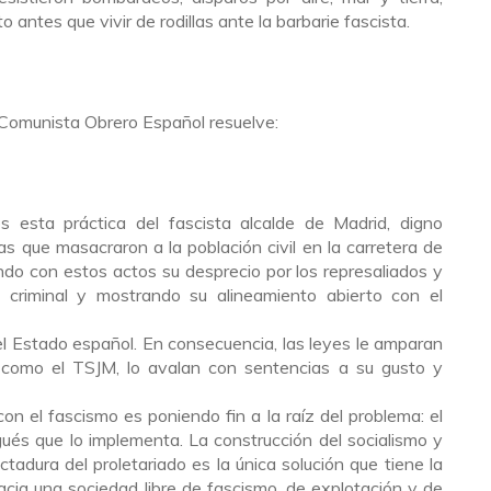
antes que vivir de rodillas ante la barbarie fascista.
o Comunista Obrero Español resuelve:
esta práctica del fascista alcalde de Madrid, digno
as que masacraron a la población civil en la carretera de
do con estos actos su desprecio por los represaliados y
 criminal y mostrando su alineamiento abierto con el
del Estado español. En consecuencia, las leyes le amparan
, como el TSJM, lo avalan con sentencias a su gusto y
n el fascismo es poniendo fin a la raíz del problema: el
ués que lo implementa. La construcción del socialismo y
tadura del proletariado es la única solución que tiene la
cia una sociedad libre de fascismo, de explotación y de