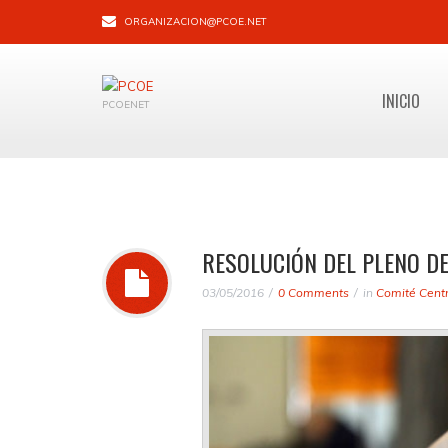
ORGANIZACION@PCOE.NET
INICIO
PCOENET
RESOLUCIÓN DEL PLENO DE
03/05/2016
0 Comments
in
Comité Centr