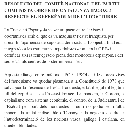
RESOLUCIÓ DEL COMITÈ NACIONAL DEL PARTIT
COMUNISTA OBRER DE CATALUNYA (P.C.O.C.)
RESPECTE EL REFERÈNDUM DE L’1 D’OCTUBRE
La Transició Espanyola va ser un pacte entre feixistes i
oportunistes amb el que es va maquillar l’estat franquista per
donar-li l’apariència de suposada democràcia. L’objectiu final era
integrar-lo a les estructures imperialistes -com era la CEE- i
certificar així la reintegració plena dels monopolis espanyols, i del
seu estat, als centres de poder imperialistes.
Aquesta aliança entre traïdors – PCE i PSOE – i les forces vives
del franquisme va quedar plasmada a la Constitució de 1978 que
salvaguarda l’esència de l’estat franquista, estat il·legal i il·legítim,
fill del cop d’estat de l’assassí Franco. La bandera, la Corona, el
capitalisme com sistema econòmic, el control de la Judicatura i de
l’Exèrcit per part dels franquistes i, com no podia ser d’altra
manera, la unitat indisoluble d’Espanya i la negació del dret a
l’autodeterminació de les nacions vasca, gallega i catalana, en
queden blindades.