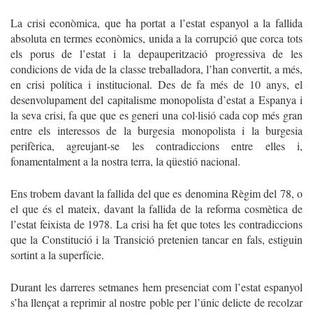
La crisi econòmica, que ha portat a l’estat espanyol a la fallida
absoluta en termes econòmics, unida a la corrupció que corca tots
els porus de l’estat i la depauperització progressiva de les
condicions de vida de la classe treballadora, l’han convertit, a més,
en crisi política i institucional. Des de fa més de 10 anys, el
desenvolupament del capitalisme monopolista d’estat a Espanya i
la seva crisi, fa que que es generi una col·lisió cada cop més gran
entre els interessos de la burgesia monopolista i la burgesia
perifèrica, agreujant-se les contradiccions entre elles i,
fonamentalment a la nostra terra, la qüestió nacional.
Ens trobem davant la fallida del que es denomina Règim del 78, o
el que és el mateix, davant la fallida de la reforma cosmètica de
l’estat feixista de 1978. La crisi ha fet que totes les contradiccions
que la Constitució i la Transició pretenien tancar en fals, estiguin
sortint a la superfície.
Durant les darreres setmanes hem presenciat com l’estat espanyol
s’ha llençat a reprimir al nostre poble per l’únic delicte de recolzar