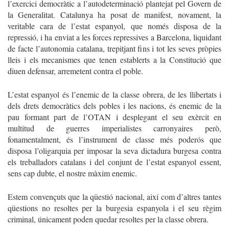
l’exercici democràtic a l’autodeterminació plantejat pel Govern de
la Generalitat. Catalunya ha posat de manifest, novament, la
veritable cara de l’estat espanyol, que només disposa de la
repressió, i ha enviat a les forces repressives a Barcelona, liquidant
de facte l’autonomia catalana, trepitjant fins i tot les seves pròpies
lleis i els mecanismes que tenen establerts a la Constitució que
diuen defensar, arremetent contra el poble.
L’estat espanyol és l’enemic de la classe obrera, de les llibertats i
dels drets democràtics dels pobles i les nacions, és enemic de la
pau formant part de l’OTAN i desplegant el seu exèrcit en
multitud de guerres imperialistes carronyaires però,
fonamentalment, és l’instrument de classe més poderós que
disposa l’oligarquia per imposar la seva dictadura burgesa contra
els treballadors catalans i del conjunt de l’estat espanyol essent,
sens cap dubte, el nostre màxim enemic.
Estem convençuts que la qüestió nacional, així com d’altres tantes
qüestions no resoltes per la burgesia espanyola i el seu règim
criminal, únicament poden quedar resoltes per la classe obrera.