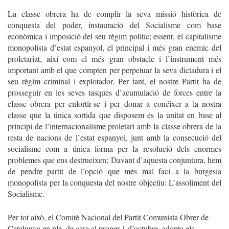
La classe obrera ha de complir la seva missió històrica de
conquesta del poder, instauració del Socialisme com base
econòmica i imposició del seu règim polític; essent, el capitalisme
monopolista d’estat espanyol, el principal i més gran enemic del
proletariat, així com el més gran obstacle i l’instrument més
important amb el que compten per perpetuar la seva dictadura i el
seu règim criminal i explotador. Per tant, el nostre Partit ha de
prosseguir en les seves tasques d’acumulació de forces entre la
classe obrera per enfortir-se i per donar a conéixer a la nostra
classe que la única sortida que disposem és la unitat en base al
principi de l’internacionalisme proletari amb la classe obrera de la
resta de nacions de l’estat espanyol, junt amb la consecució del
socialisme com a única forma per la resolució dels enormes
problemes que ens destrueixen; Davant d’aquesta conjuntura, hem
de pendre partit de l’opció que més mal faci a la burgesia
monopolista per la conquesta del nostre objectiu: L’assoliment del
Socialisme.
Per tot això, el Comitè Nacional del Partit Comunista Obrer de
Catalunya en ple, de cara al proper 1 d’octubre, adopta els