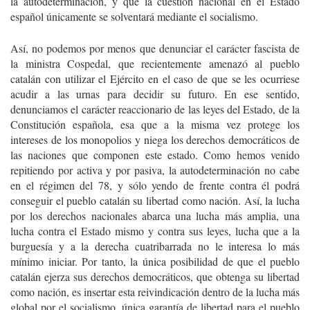
la autodeterminación, y que la cuestión nacional en el Estado
español únicamente se solventará mediante el socialismo.
Así, no podemos por menos que denunciar el carácter fascista de
la ministra Cospedal, que recientemente amenazó al pueblo
catalán con utilizar el Ejército en el caso de que se les ocurriese
acudir a las urnas para decidir su futuro. En ese sentido,
denunciamos el carácter reaccionario de las leyes del Estado, de la
Constitución española, esa que a la misma vez protege los
intereses de los monopolios y niega los derechos democráticos de
las naciones que componen este estado. Como hemos venido
repitiendo por activa y por pasiva, la autodeterminación no cabe
en el régimen del 78, y sólo yendo de frente contra él podrá
conseguir el pueblo catalán su libertad como nación. Así, la lucha
por los derechos nacionales abarca una lucha más amplia, una
lucha contra el Estado mismo y contra sus leyes, lucha que a la
burguesía y a la derecha cuatribarrada no le interesa lo más
mínimo iniciar. Por tanto, la única posibilidad de que el pueblo
catalán ejerza sus derechos democráticos, que obtenga su libertad
como nación, es insertar esta reivindicación dentro de la lucha más
global por el socialismo, única garantía de libertad para el pueblo