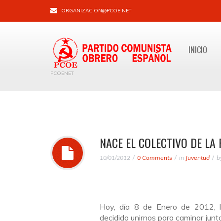
ORGANIZACION@PCOE.NET
INICIO
PCOENET
NACE EL COLECTIVO DE LA
10/01/2012
0 Comments
in
Juventud
b
Hoy, día 8 de Enero de 2012, 
decidido unirnos para caminar junt