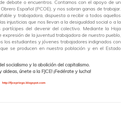
de debate o encuentros. Contamos con el apoyo de un
a Obrero Español (PCOE), y nos sobran ganas de trabajar.
able y trabajadora, dispuesta a recibir a todos aquellos
s injusticias que nos llevan a la desigualdad social o a la
s partícipes del devenir del colectivo. Mediante la Hoja
 expresión de la juventud trabajadora de nuestro pueblo,
s los estudiantes y jóvenes trabajadores indignados con
s que se producen en nuestra población y en el Estado
el socialismo y la abolición del capitalismo.
 aldeas, únete a la FJCE! ¡Fedérate y lucha!
http://fjcepriego.blogspot.com