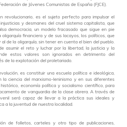
 Federación de Jóvenes Comunistas de España (FJCE).
 revolucionario, es el sujeto perfecto para impulsar el
njusticias y desmanes del cruel sistema capitalista, que
alsa democracia, un modelo fracasado que sigue en pie
 oligarquía financiera y de sus lacayos, los políticos, que
al de la oligarquía, sin tener en cuenta el bien del pueblo.
sumir el reto y luchar por la libertad, la justicia y la
onde estos valores son ignorados en detrimento del
s de la explotación del proletariado.
olución, es constituir una escuela política e ideológica,
 la ciencia del marxismo-leninismo y en sus diferentes
histórico, economía política y socialismo científico, para
acamento de vanguardia de la clase obrera. A través de
juvenil será capaz de llevar a la práctica sus ideales y
ca a la juventud de nuestra localidad.
ión de folletos, carteles y otro tipo de publicaciones,