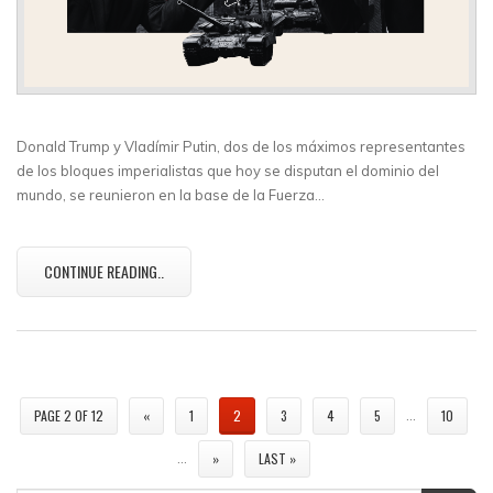
Donald Trump y Vladímir Putin, dos de los máximos representantes
de los bloques imperialistas que hoy se disputan el dominio del
mundo, se reunieron en la base de la Fuerza…
CONTINUE READING..
…
PAGE 2 OF 12
«
1
2
3
4
5
10
…
»
LAST »