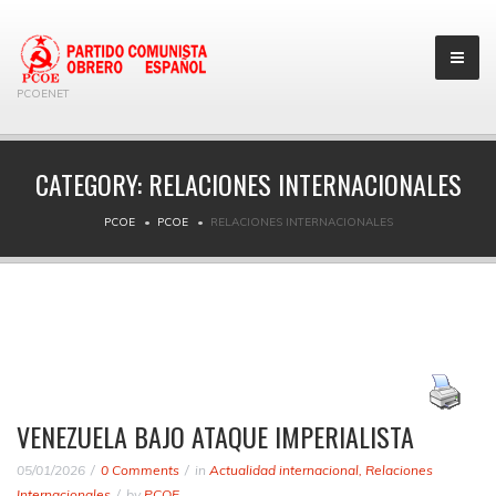
PCOENET
CATEGORY:
RELACIONES INTERNACIONALES
PCOE
PCOE
RELACIONES INTERNACIONALES
VENEZUELA BAJO ATAQUE IMPERIALISTA
05/01/2026
0 Comments
in
Actualidad internacional
,
Relaciones
Internacionales
by
PCOE