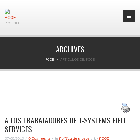
PCOENET
ARCHIVES
PCOE
ARTÍCULOS DE: PCOE
A LOS TRABAJADORES DE T-SYSTEMS FIELD
SERVICES
07/05/2010
0 Comments
in
Política de masas
by
PCOE