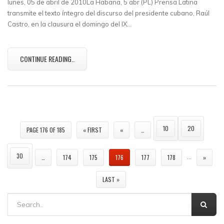
lunes, 05 de abril de 2010La Habana, 5 abr (PL) Prensa Latina
transmite el texto íntegro del discurso del presidente cubano, Raúl
Castro, en la clausura el domingo del IX…
CONTINUE READING..
10
20
PAGE 176 OF 185
« FIRST
«
…
30
…
…
174
175
176
177
178
»
LAST »