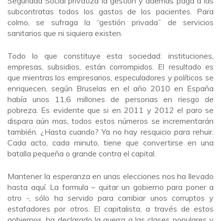
Seguridad Social privatiza la gestión y además paga a las
subcontratas todos los gastos de los pacientes. Para
colmo, se sufraga la “gestión privada” de servicios
sanitarios que ni siquiera existen.
Todo lo que constituye esta sociedad: instituciones,
empresas, subsidios, están corrompidos. El resultado es
que mientras los empresarios, especuladores y políticos se
enriquecen, según Bruselas en el año 2010 en España
había unos 11,6 millones de personas en riesgo de
pobreza. Es evidente que si en 2011 y 2012 el paro se
dispara aún mas, todos estos números se incrementarán
también. ¿Hasta cuando? Ya no hay resquicio para rehuir.
Cada acto, cada minuto, tiene que convertirse en una
batalla pequeña o grande contra el capital.
Mantener la esperanza en unas elecciones nos ha llevado
hasta aquí. La formula – quitar un gobierno para poner a
otro -, sólo ha servido para cambiar unos corruptos y
estafadores por otros. El capitalista, a través de estos
gobiernos, ha declarado la guerra a las clases populares y