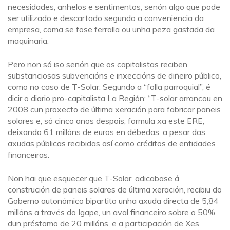
necesidades, anhelos e sentimentos, senón algo que pode
ser utilizado e descartado segundo a conveniencia da
empresa, coma se fose ferralla ou unha peza gastada da
maquinaria.
Pero non só iso senón que os capitalistas reciben
substanciosas subvencións e inxeccións de diñeiro público,
como no caso de T-Solar. Segundo a “folla parroquial”, é
dicir o diario pro-capitalista La Región: “T-solar arrancou en
2008 cun proxecto de última xeración para fabricar paneis
solares e, só cinco anos despois, formula xa este ERE,
deixando 61 millóns de euros en débedas, a pesar das
axudas públicas recibidas así como créditos de entidades
financeiras.
Non hai que esquecer que T-Solar, adicabase á
construción de paneis solares de última xeración, recibiu do
Goberno autonómico bipartito unha axuda directa de 5,84
millóns a través do Igape, un aval financeiro sobre o 50%
dun préstamo de 20 millóns, e a participación de Xes