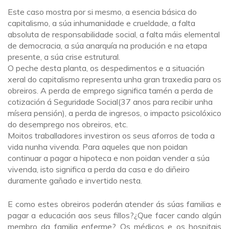
Este caso mostra por si mesmo, a esencia básica do
capitalismo, a súa inhumanidade e crueldade, a falta
absoluta de responsabilidade social, a falta máis elemental
de democracia, a súa anarquía na produción e na etapa
presente, a súa crise estrutural.
O peche desta planta, os despedimentos e a situación
xeral do capitalismo representa unha gran traxedia para os
obreiros. A perda de emprego significa tamén a perda de
cotización á Seguridade Social(37 anos para recibir unha
mísera pensión), a perda de ingresos, o impacto psicolóxico
do desemprego nos obreiros, etc.
Moitos traballadores investiron os seus aforros de toda a
vida nunha vivenda. Para aqueles que non poidan
continuar a pagar a hipoteca e non poidan vender a súa
vivenda, isto significa a perda da casa e do diñeiro
duramente gañado e invertido nesta.
E como estes obreiros poderán atender ás súas familias e
pagar a educación aos seus fillos?¿Que facer cando algún
membro da familia enferme? Os médicos e os hospitais