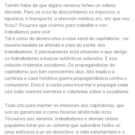
Tamén false de que algúns obreiros teñen un salario
elevado. Pero se a iso lle descontamos os impostos, a
hipoteca, o transporte, a atención médica, etc, etc que nos
ficou?. Ficounos que vivimos para traballar e non
traballamos para vivir.
Tal e como de desenvolve a crise xeral do capitalismo , na
mesma medida se afonda a crise da xente, dos
traballadores. E precisamente esta situación a que obriga
os traballadores a buscar auténticas solucións. E esa
solución chámase socialismo. Os propagandistas do
capitalismo son ben conscientes diso. Isto explica a
continua e case histérica guerra propagandística contra o
comunismo. Esta é a razón para inventar e propagar cada
vez máis maiores mentiras e calumnias sobre o socialismo.
Todo isto para manter os intereses dos capitalistas, que
son as ganancias e como facerse aínda máis ricos.
Tócounos aos obreiros, traballadores e demais clases
populares loitar por un sistema que subordine todos os
seus esforzos a un só obxectivo: a vida satisfactoria e o