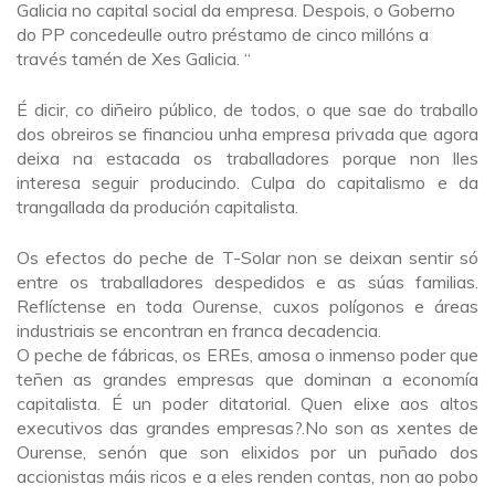
Galicia no capital social da empresa. Despois, o Goberno
do PP concedeulle outro préstamo de cinco millóns a
través tamén de Xes Galicia. “
É dicir, co diñeiro público, de todos, o que sae do traballo
dos obreiros se financiou unha empresa privada que agora
deixa na estacada os traballadores porque non lles
interesa seguir producindo. Culpa do capitalismo e da
trangallada da produción capitalista.
Os efectos do peche de T-Solar non se deixan sentir só
entre os traballadores despedidos e as súas familias.
Reflíctense en toda Ourense, cuxos polígonos e áreas
industriais se encontran en franca decadencia.
O peche de fábricas, os EREs, amosa o inmenso poder que
teñen as grandes empresas que dominan a economía
capitalista. É un poder ditatorial. Quen elixe aos altos
executivos das grandes empresas?.No son as xentes de
Ourense, senón que son elixidos por un puñado dos
accionistas máis ricos e a eles renden contas, non ao pobo