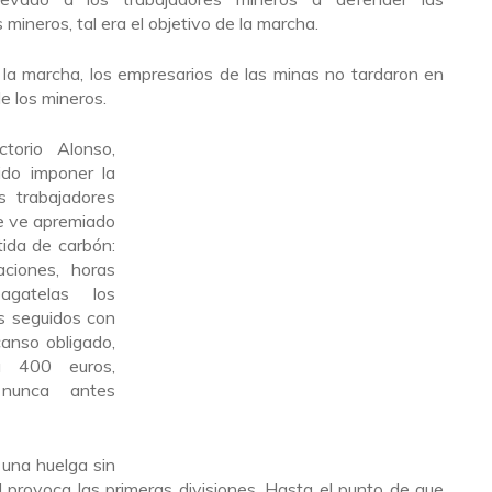
mineros, tal era el objetivo de la marcha.
 la marcha, los empresarios de las minas no tardaron en
e los mineros.
torio Alonso,
ido imponer la
os trabajadores
e ve apremiado
ida de carbón:
caciones, horas
agatelas los
as seguidos con
anso obligado,
a 400 euros,
 nunca antes
una huelga sin
 provoca las primeras divisiones. Hasta el punto de que