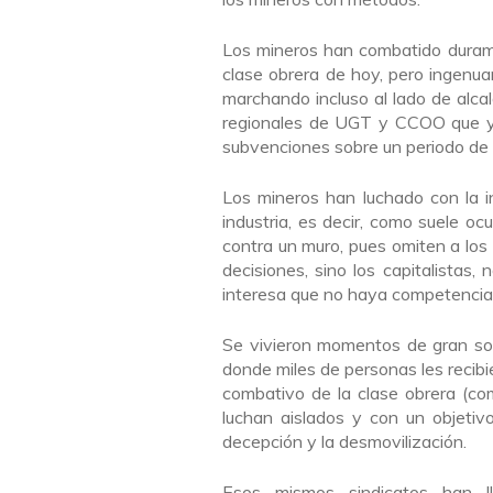
Los mineros han combatido duram
clase obrera de hoy, pero ingenua
marchando incluso al lado de alcal
regionales de UGT y CCOO que ya
subvenciones sobre un periodo de 
Los mineros han luchado con la i
industria, es decir, como suele ocu
contra un muro, pues omiten a los
decisiones, sino los capitalistas
interesa que no haya competencia 
Se vivieron momentos de gran soli
donde miles de personas les recibi
combativo de la clase obrera (com
luchan aislados y con un objetivo
decepción y la desmovilización.
Esos mismos sindicatos han l