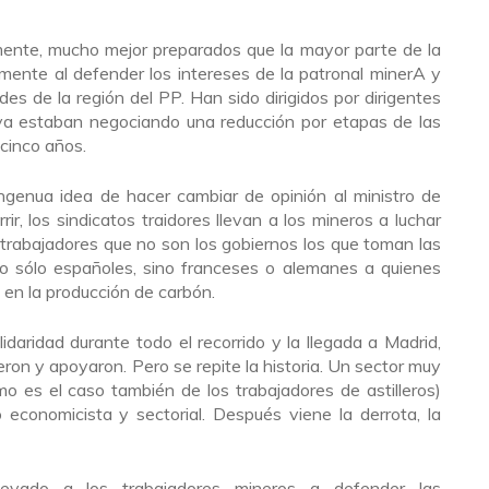
ente, mucho mejor preparados que la mayor parte de la
mente al defender los intereses de la patronal minerA y
des de la región del PP. Han sido dirigidos por dirigentes
 estaban negociando una reducción por etapas de las
cinco años.
ngenua idea de hacer cambiar de opinión al ministro de
rrir, los sindicatos traidores llevan a los mineros a luchar
 trabajadores que no son los gobiernos los que toman las
, no sólo españoles, sino franceses o alemanes a quienes
en la producción de carbón.
daridad durante todo el recorrido y la llegada a Madrid,
eron y apoyaron. Pero se repite la historia. Un sector muy
o es el caso también de los trabajadores de astilleros)
 economicista y sectorial. Después viene la derrota, la
levado a los trabajadores mineros a defender las