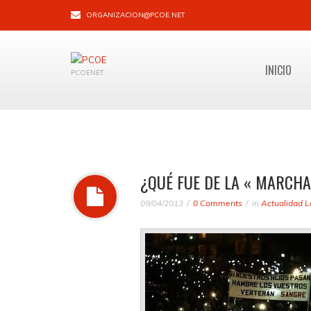
ORGANIZACION@PCOE.NET
INICIO
PCOENET
¿QUÉ FUE DE LA « MARCH
09/04/2013
0 Comments
in
Actualidad L