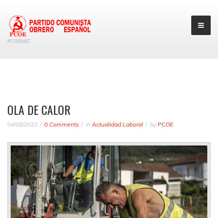
PCOENET
OLA DE CALOR
04/08/2022
0 Comments
in
Actualidad Laboral
by
PCOE