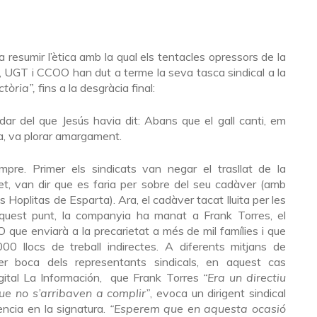
 resumir l’ètica amb la qual els tentacles opressors de la
, UGT i CCOO han dut a terme la seva tasca sindical a la
ctòria”,
fins a la desgràcia final:
ar del que Jesús havia dit: Abans que el gall canti, em
ra, va plorar amargament.
pre. Primer els sindicats van negar el trasllat de la
et, van dir que es faria per sobre del seu cadàver (amb
ls Hoplitas de Esparta). Ara, el cadàver tacat lluita per les
aquest punt, la companyia ha manat a Frank Torres, el
 que enviarà a la precarietat a més de mil famílies i que
00 llocs de treball indirectes. A diferents mitjans de
r boca dels representants sindicals, en aquest cas
igital La Información, que Frank Torres
“Era un directiu
e no s’arribaven a complir”
, evoca un dirigent sindical
ncia en la signatura.
“Esperem que en aquesta ocasió