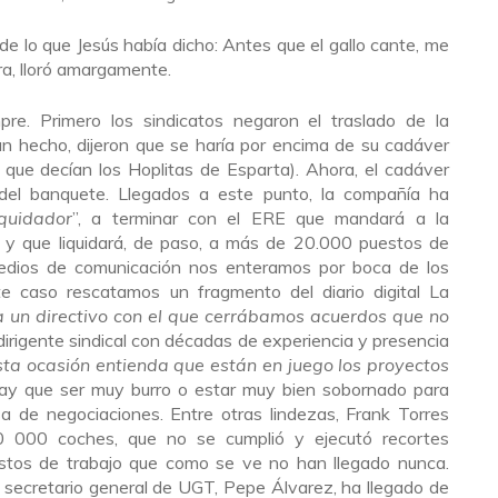
e lo que Jesús había dicho: Antes que el gallo cante, me
ra, lloró amargamente.
pre. Primero los sindicatos negaron el traslado de la
un hecho, dijeron que se haría por encima de su cadáver
 que decían los Hoplitas de Esparta). Ahora, el cadáver
 del banquete. Llegados a este punto, la compañía ha
quidador
”, a terminar con el ERE que mandará a la
s y que liquidará, de paso, a más de 20.000 puestos de
 medios de comunicación nos enteramos por boca de los
te caso rescatamos un fragmento del diario digital La
a un directivo con el que cerrábamos acuerdos que no
dirigente sindical con décadas de experiencia y presencia
ta ocasión entienda que están en juego los proyectos
Hay que ser muy burro o estar muy bien sobornado para
 de negociaciones. Entre otras lindezas, Frank Torres
0 000 coches, que no se cumplió y ejecutó recortes
stos de trabajo que como se ve no han llegado nunca.
 secretario general de UGT, Pepe Álvarez, ha llegado de