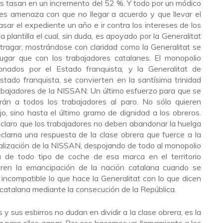
s tasan en un incremento del 52 %. Y todo por un módico
res amenaza con que no llegar a acuerdo y que llevar el
trasar el expediente un año e ir contra los intereses de los
 plantilla el cual, sin duda, es apoyado por la Generalitat
tragar, mostrándose con claridad como la Generalitat se
lugar que con los trabajadores catalanes. El monopolio
ionados por el Estado franquista, y la Generalitat de
tado franquista, se convierten en la santísima trinidad
 trabajadores de la NISSAN: Un último esfuerzo para que se
arán a todos los trabajadores al paro. No sólo quieren
o, sino hasta el último gramo de dignidad a los obreros.
 claro que los trabajadores no deben abandonar la huelga
eclama una respuesta de la clase obrera que fuerce a la
nalización de la NISSAN, despojando de todo al monopolio
a de todo tipo de coche de esa marca en el territorio
eren la emancipación de la nación catalana cuando se
 incompatible lo que hace la Generalitat con lo que dicen
 catalana mediante la consecución de la República.
 sus esbirros no dudan en dividir a la clase obrera, es la