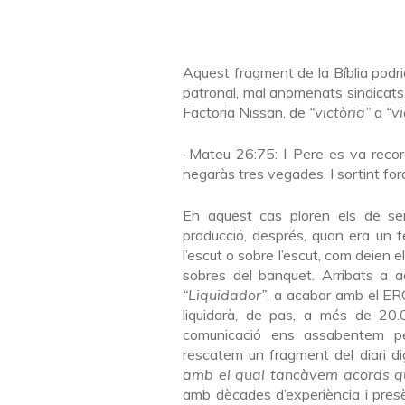
Aquest fragment de la Bíblia podria
patronal, mal anomenats sindicats
Factoria Nissan, de
“victòria”
a
“vi
-Mateu 26:75: I Pere es va record
negaràs tres vegades. I sortint fo
En aquest cas ploren els de sem
producció, després, quan era un f
l’escut o sobre l’escut, com deien e
sobres del banquet. Arribats a 
“Liquidador”
, a acabar amb el ERO
liquidarà, de pas, a més de 20.0
comunicació ens assabentem pe
rescatem un fragment del diari d
amb el qual tancàvem acords qu
amb dècades d’experiència i presè