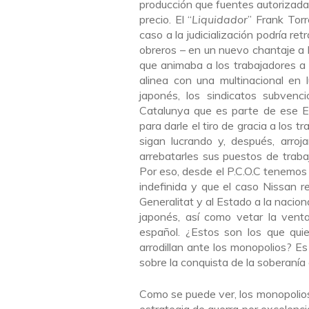
producción que fuentes autorizada
precio. El “
Liquidador
” Frank Tor
caso a la judicialización podría re
obreros – en un nuevo chantaje a la
que animaba a los trabajadores a 
alinea con una multinacional en 
japonés, los sindicatos subvenc
Catalunya que es parte de ese Es
para darle el tiro de gracia a los
sigan lucrando y, después, arroj
arrebatarles sus puestos de trabaj
Por eso, desde el P.C.O.C tenemos
indefinida y que el caso Nissan r
Generalitat y al Estado a la nacio
japonés, así como vetar la vent
español. ¿Estos son los que qui
arrodillan ante los monopolios? Es
sobre la conquista de la soberanía
Como se puede ver, los monopolios y