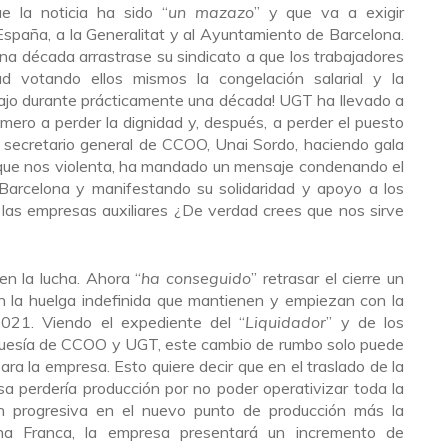
e la noticia ha sido “
un mazazo
” y que va a exigir
España, a la Generalitat y al Ayuntamiento de Barcelona.
a década arrastrase su sindicato a que los trabajadores
d votando ellos mismos la congelación salarial y la
bajo durante prácticamente una década! UGT ha llevado a
mero a perder la dignidad y, después, a perder el puesto
el secretario general de CCOO, Unai Sordo, haciendo gala
ad que nos violenta, ha mandado un mensaje condenando el
 Barcelona y manifestando su solidaridad y apoyo a los
 las empresas auxiliares ¿De verdad crees que nos sirve
en la lucha. Ahora “
ha conseguido
” retrasar el cierre un
n la huelga indefinida que mantienen y empiezan con la
021. Viendo el expediente del “
Liquidador
” y de los
urguesía de CCOO y UGT, este cambio de rumbo solo puede
ara la empresa. Esto quiere decir que en el traslado de la
sa perdería producción por no poder operativizar toda la
ón progresiva en el nuevo punto de producción más la
ona Franca, la empresa presentará un incremento de