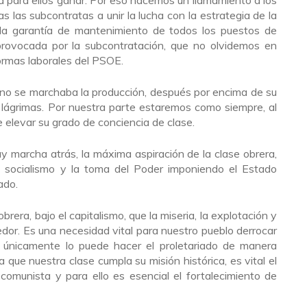
a para ellos ganar. Por eso hacemos un llamamiento a los
las subcontratas a unir la lucha con la estrategia de la
 la garantía de mantenimiento de todos los puestos de
a provocada por la subcontratación, que no olvidemos en
formas laborales del PSOE.
o no se marchaba la producción, después por encima de su
 lágrimas. Por nuestra parte estaremos como siempre, al
e elevar su grado de conciencia de clase.
y marcha atrás, la máxima aspiración de la clase obrera,
l socialismo y la toma del Poder imponiendo el Estado
iado.
rera, bajo el capitalismo, que la miseria, la explotación y
or. Es una necesidad vital para nuestro pueblo derrocar
o únicamente lo puede hacer el proletariado de manera
a que nuestra clase cumpla su misión histórica, es vital el
 comunista y para ello es esencial el fortalecimiento de