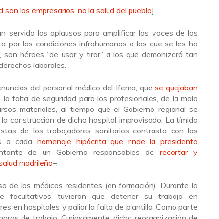
d son los empresarios, no la salud del pueblo
]
n servido los aplausos para amplificar las voces de los
sta por las condiciones infrahumanas a las que se les ha
, son héroes “de usar y tirar” a los que demonizará tan
derechos laborales.
denuncias del personal médico del Ifema, que
se quejaban
e la falta de seguridad para los profesionales, de la mala
ursos materiales, al tiempo que el Gobierno regional se
la construcción de dicho hospital improvisado. La tímida
stas de los trabajadores sanitarios contrasta con las
as a cada
homenaje hipócrita que rinde la presidenta
ntante de un Gobierno responsables de
recortar y
salud madrileño
–.
so de los médicos residentes (en formación). Durante la
de facultativos tuvieron que detener su trabajo en
res en hospitales y paliar la falta de plantilla. Como parte
 horas de trabajo. Curiosamente, dicha reorganización de