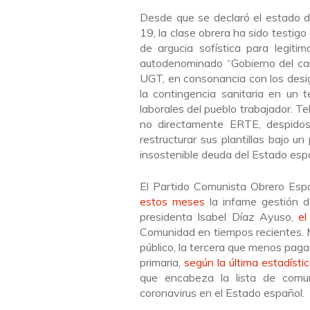
Desde que se declaró el estado 
19, la clase obrera ha sido testig
de argucia sofística para legitim
autodenominado “Gobierno del cam
UGT, en consonancia con los desi
la contingencia sanitaria en un 
laborales del pueblo trabajador. Tel
no directamente ERTE, despidos
restructurar sus plantillas bajo 
insostenible deuda del Estado esp
El Partido Comunista Obrero Es
estos meses
la infame gestión de
presidenta Isabel Díaz Ayuso,
el
Comunidad en tiempos recientes. M
público, la tercera que menos paga
primaria,
según la última estadísti
que encabeza la lista de com
coronavirus en el Estado español.