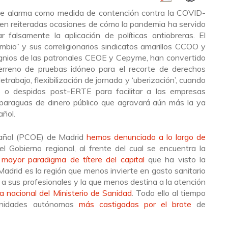
de alarma como medida de contención contra la COVID-
o en reiteradas ocasiones de cómo la pandemia ha servido
ar falsamente la aplicación de políticas antiobreras. El
bio” y sus correligionarios sindicatos amarillos CCOO y
gnios de las patronales CEOE y Cepyme, han convertido
terreno de pruebas idóneo para el recorte de derechos
etrabajo, flexibilización de jornada y ‘uberización’, cuando
 o despidos post-ERTE para facilitar a las empresas
un paraguas de dinero público que agravará aún más la ya
añol.
pañol (PCOE) de Madrid
hemos denunciado a lo largo de
l Gobierno regional, al frente del cual se encuentra la
 mayor paradigma de títere del capital
que ha visto la
adrid es la región que menos invierte en gasto sanitario
 a sus profesionales y la que menos destina a la atención
ca nacional del Ministerio de Sanidad
. Todo ello al tiempo
unidades autónomas
más castigadas por el brote
de