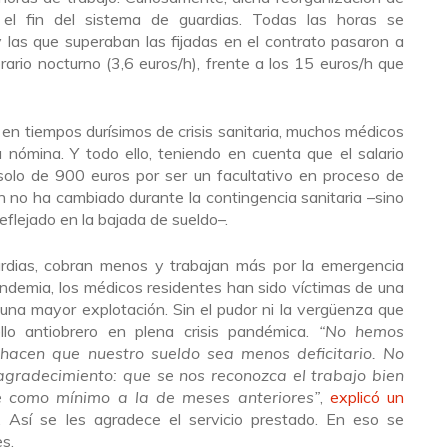
 el fin del sistema de guardias. Todas las horas se
y las que superaban las fijadas en el contrato pasaron a
rio nocturno (3,6 euros/h), frente a los 15 euros/h que
 en tiempos durísimos de crisis sanitaria, muchos médicos
 nómina. Y todo ello, teniendo en cuenta que el salario
olo de 900 euros por ser un facultativo en proceso de
n no ha cambiado durante la contingencia sanitaria –sino
eflejado en la bajada de sueldo–.
dias, cobran menos y trabajan más por la emergencia
pandemia, los médicos residentes han sido víctimas de una
 una mayor explotación. Sin el pudor ni la vergüenza que
ello antiobrero en plena crisis pandémica.
“No hemos
hacen que nuestro sueldo sea menos deficitario. No
gradecimiento: que se nos reconozca el trabajo bien
e como mínimo a la de meses anteriores”
,
explicó un
. Así se les agradece el servicio prestado. En eso se
es.