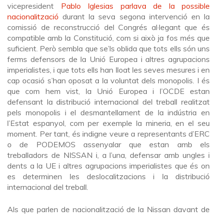
vicepresident
Pablo Iglesias parlava de la possible
nacionalització
durant la seva segona intervenció en la
comissió de reconstrucció del Congrés al·legant que és
compatible amb la Constitució, com si això ja fos més que
suficient. Però sembla que se’ls oblida que tots ells són uns
ferms defensors de la Unió Europea i altres agrupacions
imperialistes, i que tots ells han lloat les seves mesures i en
cap ocasió s’han oposat a la voluntat dels monopolis. I és
que com hem vist, la Unió Europea i l’OCDE estan
defensant la distribució internacional del treball realitzat
pels monopolis i el desmantellament de la indústria en
l’Estat espanyol, com per exemple la mineria, en el seu
moment. Per tant, és indigne veure a representants d’ERC
o de PODEMOS assenyalar que estan amb els
treballadors de NISSAN i, a l’una, defensar amb ungles i
dents a la UE i altres agrupacions imperialistes que és on
es determinen les deslocalitzacions i la distribució
internacional del treball.
Als que parlen de nacionalització de la Nissan davant de