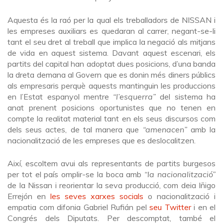
Aquesta és la raó per la qual els treballadors de NISSAN i
les empreses auxiliars es quedaran al carrer, negant-se-li
tant el seu dret al treball que implica la negació als mitjans
de vida en aquest sistema. Davant aquest escenari, els
partits del capital han adoptat dues posicions, d’una banda
la dreta demana al Govern que es donin més diners públics
als empresaris perquè aquests mantinguin les produccions
en l’Estat espanyol mentre
“l’esquerra”
del sistema ha
anat prenent posicions oportunistes que no tenen en
compte la realitat material tant en els seus discursos com
dels seus actes, de tal manera que
“amenacen”
amb la
nacionalització de les empreses que es deslocalitzen.
Així, escoltem avui als representants de partits burgesos
per tot el país omplir-se la boca amb
“la nacionalització”
de la Nissan i reorientar la seva producció, com deia Iñigo
Errejón en
les seves xarxes socials
o nacionalització i
empatia com difonia Gabriel Rufián pel
seu Twitter
i en el
Congrés dels Diputats. Per descomptat, també el