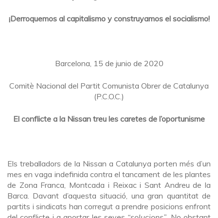
¡Derroquemos al capitalismo y construyamos el socialismo!
Barcelona, 15 de junio de 2020
Comitè Nacional del Partit Comunista Obrer de Catalunya
(P.C.O.C.)
El conflicte a la Nissan treu les caretes de l’oportunisme
Els treballadors de la Nissan a Catalunya porten més d’un
mes en vaga indefinida contra el tancament de les plantes
de Zona Franca, Montcada i Reixac i Sant Andreu de la
Barca. Davant d’aquesta situació, una gran quantitat de
partits i sindicats han corregut a prendre posicions enfront
del conflicte i a aportar les seves
“solucions”
. No obstant