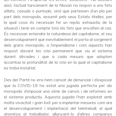
això, l’actual tancament de la Nissan no respon a uns fets
aïllats, casuals o puntuals, sinó que parteixen d’un pla per
part dels monopolis, assumit pels seus Estats titelles, per
la qual cosa és necessari fer un repàs exhaustiu de la
situació i tenir en compte tots els fets que envolten al cas.
És necessari entendre la naturalesa del capitalisme, el seu
desenvolupament que inevitablement el porta al sorgiment
dels grans monopolis, a l’imperialisme i com aquests han
respost davant les crisi permanent que viu el sistema
durant dècades i que a cada mesura que adopten
accentua la profunditat de la crisi en la qual el capitalisme
es troba instal·lat.
Des del Partit no ens hem cansat de denunciar i d’exposar
que la COVID-19 ha estat una jugada perfecta per als
monopolis d’imposar una sèrie de canvis i de reformes en
el sistema productiu. Aquesta jugada l’han explotat amb
molta vivacitat i gran èxit per a implantar mesures com ara
el desenvolupament i implantació del teletreball, el qual
atomitza al treballador, allunyant-lo d’altres companys