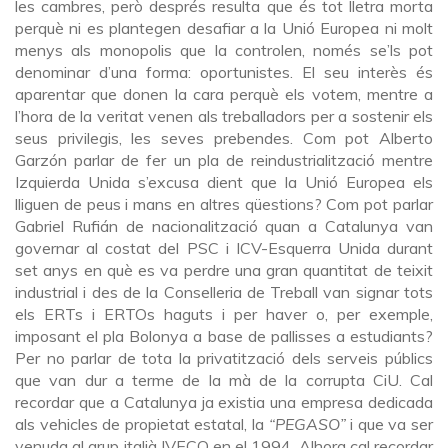
les cambres, però després resulta que és tot lletra morta
perquè ni es plantegen desafiar a la Unió Europea ni molt
menys als monopolis que la controlen, només se’ls pot
denominar d’una forma: oportunistes. El seu interès és
aparentar que donen la cara perquè els votem, mentre a
l’hora de la veritat venen als treballadors per a sostenir els
seus privilegis, les seves prebendes. Com pot Alberto
Garzón parlar de fer un pla de reindustrialització mentre
Izquierda Unida s’excusa dient que la Unió Europea els
lliguen de peus i mans en altres qüestions? Com pot parlar
Gabriel Rufián de nacionalització quan a Catalunya van
governar al costat del PSC i ICV-Esquerra Unida durant
set anys en què es va perdre una gran quantitat de teixit
industrial i des de la Conselleria de Treball van signar tots
els ERTs i ERTOs haguts i per haver o, per exemple,
imposant el pla Bolonya a base de pallisses a estudiants?
Per no parlar de tota la privatització dels serveis públics
que van dur a terme de la mà de la corrupta CiU. Cal
recordar que a Catalunya ja existia una empresa dedicada
als vehicles de propietat estatal, la
“PEGASO”
i que va ser
venuda al grup italià IVECO en el 1994. Alhora cal recordar