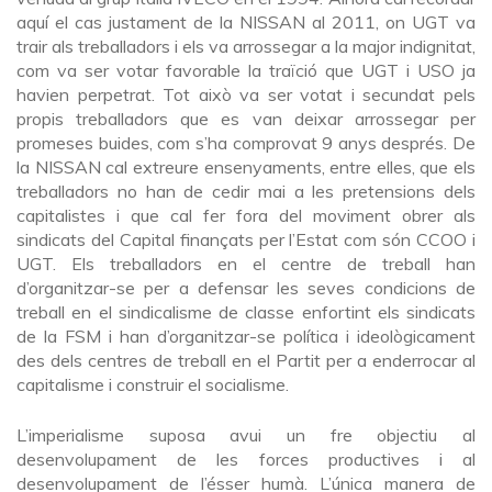
aquí el cas justament de la NISSAN al 2011, on UGT va
trair als treballadors i els va arrossegar a la major indignitat,
com va ser votar favorable la traïció que UGT i USO ja
havien perpetrat. Tot això va ser votat i secundat pels
propis treballadors que es van deixar arrossegar per
promeses buides, com s’ha comprovat 9 anys després. De
la NISSAN cal extreure ensenyaments, entre elles, que els
treballadors no han de cedir mai a les pretensions dels
capitalistes i que cal fer fora del moviment obrer als
sindicats del Capital finançats per l’Estat com són CCOO i
UGT. Els treballadors en el centre de treball han
d’organitzar-se per a defensar les seves condicions de
treball en el sindicalisme de classe enfortint els sindicats
de la FSM i han d’organitzar-se política i ideològicament
des dels centres de treball en el Partit per a enderrocar al
capitalisme i construir el socialisme.
L’imperialisme suposa avui un fre objectiu al
desenvolupament de les forces productives i al
desenvolupament de l’ésser humà. L’única manera de