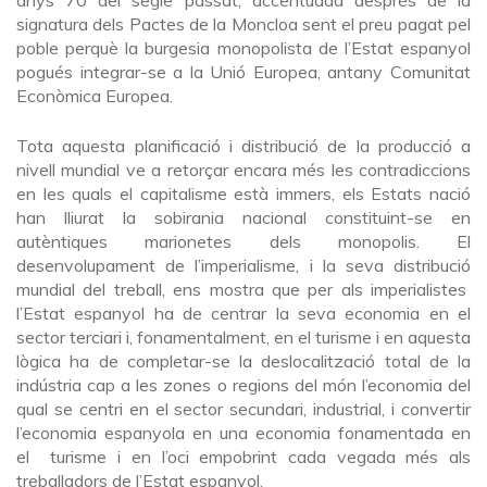
signatura dels Pactes de la Moncloa sent el preu pagat pel
poble perquè la burgesia monopolista de l’Estat espanyol
pogués integrar-se a la Unió Europea, antany Comunitat
Econòmica Europea.
Tota aquesta planificació i distribució de la producció a
nivell mundial ve a retorçar encara més les contradiccions
en les quals el capitalisme està immers, els Estats nació
han lliurat la sobirania nacional constituint-se en
autèntiques marionetes dels monopolis. El
desenvolupament de l’imperialisme, i la seva distribució
mundial del treball, ens mostra que per als imperialistes
l’Estat espanyol ha de centrar la seva economia en el
sector terciari i, fonamentalment, en el turisme i en aquesta
lògica ha de completar-se la deslocalització total de la
indústria cap a les zones o regions del món l’economia del
qual se centri en el sector secundari, industrial, i convertir
l’economia espanyola en una economia fonamentada en
el turisme i en l’oci empobrint cada vegada més als
treballadors de l’Estat espanyol.