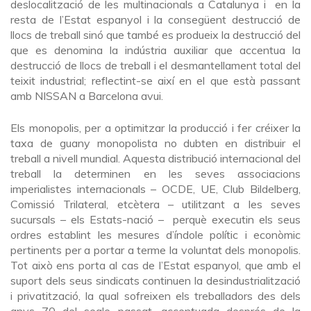
deslocalització de les multinacionals a Catalunya i en la
resta de l’Estat espanyol i la consegüent destrucció de
llocs de treball sinó que també es produeix la destrucció del
que es denomina la indústria auxiliar que accentua la
destrucció de llocs de treball i el desmantellament total del
teixit industrial; reflectint-se així en el que està passant
amb NISSAN a Barcelona avui.
Els monopolis, per a optimitzar la producció i fer créixer la
taxa de guany monopolista no dubten en distribuir el
treball a nivell mundial. Aquesta distribució internacional del
treball la determinen en les seves associacions
imperialistes internacionals – OCDE, UE, Club Bildelberg,
Comissió Trilateral, etcètera – utilitzant a les seves
sucursals – els Estats-nació – perquè executin els seus
ordres establint les mesures d’índole polític i econòmic
pertinents per a portar a terme la voluntat dels monopolis.
Tot això ens porta al cas de l’Estat espanyol, que amb el
suport dels seus sindicats continuen la desindustrialització
i privatització, la qual sofreixen els treballadors des dels
anys 70 del segle passat, accentuada després de la