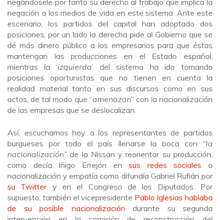
negándosele por tanto su derecho al trabajo que implica la
negación a los medios de vida en este sistema. Ante este
escenario, los partidos del capital han adoptado dos
posiciones, por un lado la derecha pide al Gobierno que se
dé más dinero público a los empresarios para que éstos
mantengan las producciones en el Estado español,
mientras la ‘
izquierda
’ del sistema ha ido tomando
posiciones oportunistas que no tienen en cuenta la
realidad material tanto en sus discursos como en sus
actos, de tal modo que “
amenazan
” con la nacionalización
de las empresas que se deslocalizan.
Así, escuchamos hoy a los representantes de partidos
burgueses por todo el país llenarse la boca con
“la
nacionalización”
de la Nissan y reorientar su producción,
como decía Iñigo Errejón en
sus redes sociales
o
nacionalización y empatía como difundía Gabriel Rufián por
su Twitter
y en el Congreso de los Diputados. Por
supuesto, también el vicepresidente
Pablo Iglesias hablaba
de su posible nacionalización
durante su segunda
intervención en la comisión de reconstrucción del