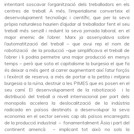
intentant soscavar l’organització dels treballadors en els
centres de treball. A més, l’imperialisme converteix el
desenvolupament tecnològic i científic, que per la seva
pròpia naturalesa haurien d’ajudar al treballador fent el seu
treball més senzill i reduint la seva jornada laboral, en el
major enemic de l’obrer. Marx ja assenyalava sobre
l’automatització del treball – que avui rep el nom de
robotizació de la producció –que simplificava el treball de
l’obrer i li podria permetre una major producció en menys
temps – però que sota el capitalisme la burgesia el que fa
és deixar a més gent al carrer augmentant així l’atur forçós
i l’exèrcit de reserva, a més de portar a la petita i mitjana
burgesia a la ruïna, destruir a les PIMES que es posen en el
seu camí. El desenvolupament de la robotizació i la
distribució del treball a nivell internacional per part dels
monopolis accelera la deslocalització de la indústria
radicada en països destinats a desenvolupar la seva
economia en el sector serveis cap als països encarregats
de la producció industrial – fonamentalment Àsia i part del
continent americà – implicant tot això no sols la