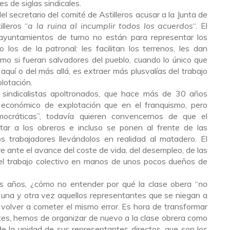
es de siglas sindicales.
l secretario del comité de Astilleros acusar a la Junta de
lleros “
a la ruina al incumplir todos los acuerdos
“. El
 ayuntamientos de turno no están para representar los
 los de la patronal: les facilitan los terrenos, les dan
mo si fueran salvadores del pueblo, cuando lo único que
aquí o del más allá, es extraer más plusvalías del trabajo
lotación.
y sindicalistas apoltronados, que hace más de 30 años
económico de explotación que en el franquismo, pero
emocráticas”, todavía quieren convencernos de que el
tar a los obreros e incluso se ponen al frente de las
 trabajadores llevándolos en realidad al matadero. El
e ante el avance del coste de vida, del desempleo, de las
 del trabajo colectivo en manos de unos pocos dueños de
os años, ¿cómo no entender por qué la clase obera “
no
 una y otra vez aquellos representantes que se niegan a
volver a cometer el mismo error. Es hora de transformar
ntes, hemos de organizar de nuevo a la clase obrera como
e la unidad de sus representantes directos, que son los