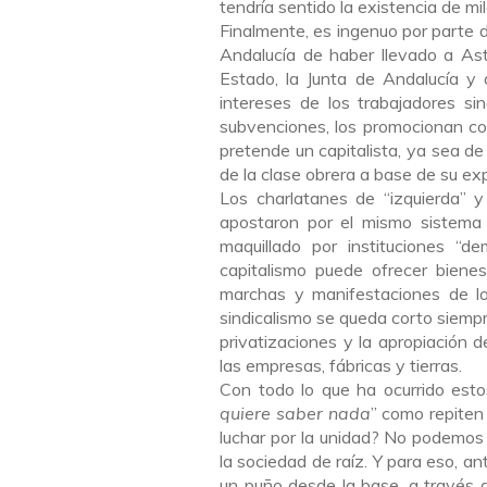
tendría sentido la existencia de mil
Finalmente, es ingenuo por parte de
Andalucía de haber llevado a Asti
Estado, la Junta de Andalucía y
intereses de los trabajadores sino
subvenciones, los promocionan co
pretende un capitalista, ya sea de 
de la clase obrera a base de su exp
Los charlatanes de “izquierda” 
apostaron por el mismo sistema 
maquillado por instituciones “d
capitalismo puede ofrecer bienes
marchas y manifestaciones de los
sindicalismo se queda corto siempr
privatizaciones y la apropiación
las empresas, fábricas y tierras.
Con todo lo que ha ocurrido est
quiere saber nada
” como repiten
luchar por la unidad? No podemos 
la sociedad de raíz. Y para eso, a
un puño desde la base, a través d