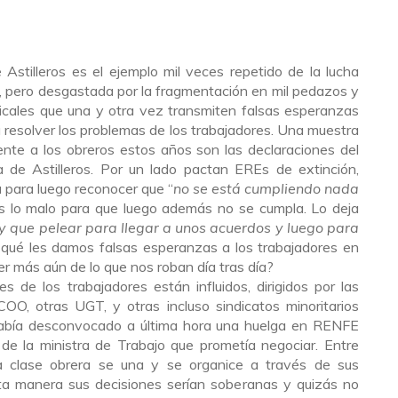
 Astilleros es el ejemplo mil veces repetido de la lucha
a, pero desgastada por la fragmentación en mil pedazos y
dicales que una y otra vez transmiten falsas esperanzas
a resolver los problemas de los trabajadores. Una muestra
te a los obreros estos años son las declaraciones del
 de Astilleros. Por un lado pactan EREs de extinción,
 para luego reconocer que “
no se está cumpliendo nada
s lo malo para que luego además no se cumpla. Lo deja
y que pelear para llegar a unos acuerdos y luego para
r qué les damos falsas esperanzas a los trabajadores en
er más aún de lo que nos roban día tras día?
s de los trabajadores están influidos, dirigidos por las
COO, otras UGT, y otras incluso sindicatos minoritarios
abía desconvocado a última hora una huelga en RENFE
de la ministra de Trabajo que prometía negociar. Entre
a clase obrera se una y se organice a través de sus
sta manera sus decisiones serían soberanas y quizás no