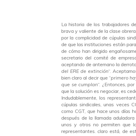
La historia de los trabajadores de
brava y valiente de la clase obrer
por la complicidad de cúpulas sin
de que las instituciones están par
de cómo han dirigido engañosamen
secretario del comité de empresa
aceptando de antemano la derrota
del ERE de extinción
“. Aceptamo
bien claro al decir que “
primero ha
que se cumplan
“. ¿Entonces, po
que la solución es negociar, es ced
Indudablemente, los representante
cúpulas sindicales, unas veces C
como CGT, que hace unos días h
después de la llamada aduladora 
unos y otros no permiten que l
representantes. claro está, de e