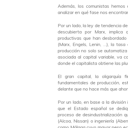
Además, los comunistas hemos de 
analizar en qué fase nos encontra
Por un lado, la ley de tendencia d
descubierta por Marx, implica q
productivas que han desbordado i
(Marx, Engels, Lenin, …), la tas
producción no solo se automatiza
asociada al capital variable, va
donde el capitalista obtiene las pl
El gran capital, la oligarquía 
fundamentales de producción, est
delante que no hace más que ahonda
Por un lado, en base a la división
que el Estado español se dediq
proceso de desindustrialización 
(Alcoa, Nissan) o ingeniería (Ab
como Málaga cuyo mayor peso econ