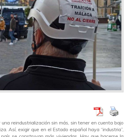
na reindustrialización sin más, sin tener en cuenta bajo
za. Así, exigir que en el Estado español haya “industria”,
 país se construyan más viviendas. Hay que hacerse la