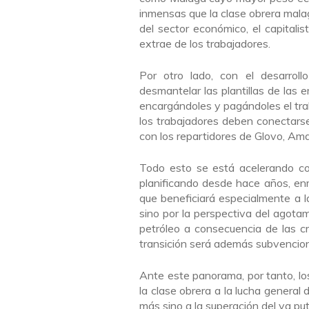
inmensas que la clase obrera mal
del sector económico, el capitalis
extrae de los trabajadores.
Por otro lado, con el desarrollo
desmantelar las plantillas de las
encargándoles y pagándoles el trab
los trabajadores deben conectarse
con los repartidores de Glovo, Am
Todo esto se está acelerando co
planificando desde hace años, en
que beneficiará especialmente a l
sino por la perspectiva del agotam
petróleo a consecuencia de las cr
transición será además subvenciona
Ante este panorama, por tanto, l
la clase obrera a la lucha general d
más sino a la superación del ya pu