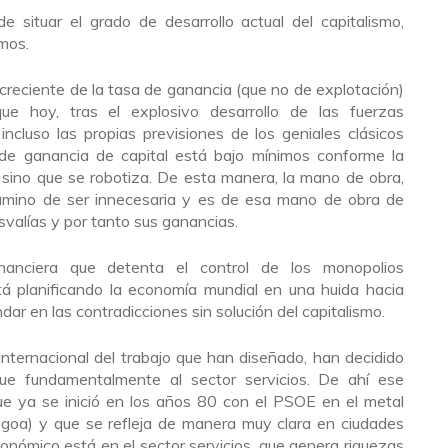
situar el grado de desarrollo actual del capitalismo,
mos.
ecreciente de la tasa de ganancia (que no de explotación)
ue hoy, tras el explosivo desarrollo de las fuerzas
ncluso las propias previsiones de los geniales clásicos
a de ganancia de capital está bajo mínimos conforme la
 sino que se robotiza. De esta manera, la mano de obra,
 camino de ser innecesaria y es de esa mano de obra de
usvalías y por tanto sus ganancias.
financiera que detenta el control de los monopolios
á planificando la economía mundial en una huida hacia
r en las contradicciones sin solución del capitalismo.
 internacional del trabajo que han diseñado, han decidido
ue fundamentalmente al sector servicios. De ahí ese
que ya se inició en los años 80 con el PSOE en el metal
engoa) y que se refleja de manera muy clara en ciudades
ómico está en el sector servicios, que genera riquezas