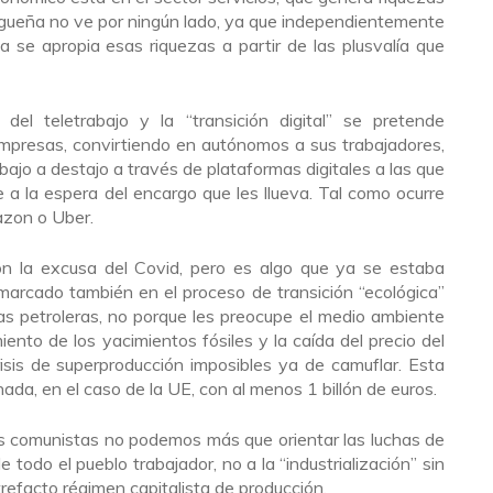
agueña no ve por ningún lado, ya que independientemente
ta se apropia esas riquezas a partir de las plusvalía que
 del teletrabajo y la “transición digital” se pretende
 empresas, convirtiendo en autónomos a sus trabajadores,
ajo a destajo a través de plataformas digitales a las que
 a la espera del encargo que les llueva. Tal como ocurre
azon o Uber.
n la excusa del Covid, pero es algo que ya se estaba
marcado también en el proceso de transición “ecológica”
as petroleras, no porque les preocupe el medio ambiente
iento de los yacimientos fósiles y la caída del precio del
isis de superproducción imposibles ya de camuflar. Esta
da, en el caso de la UE, con al menos 1 billón de euros.
os comunistas no podemos más que orientar las luchas de
e todo el pueblo trabajador, no a la “industrialización” sin
trefacto régimen capitalista de producción.