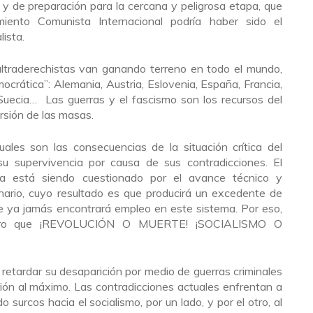
 y de preparación para la cercana y peligrosa etapa, que
iento Comunista Internacional podría haber sido el
lista.
ltraderechistas van ganando terreno en todo el mundo,
ocrática”: Alemania, Austria, Eslovenia, España, Francia,
a, Suecia… Las guerras y el fascismo son los recursos del
ersión de las masas.
uales son las consecuencias de la situación crítica del
su supervivencia por causa de sus contradicciones. El
sta está siendo cuestionado por el avance técnico y
onario, cuyo resultado es que producirá un excedente de
ue ya jamás encontrará empleo en este sistema. Por eso,
otro que ¡REVOLUCIÓN O MUERTE! ¡SOCIALISMO O
á retardar su desaparición por medio de guerras criminales
ción al máximo. Las contradicciones actuales enfrentan a
do surcos hacia el socialismo, por un lado, y por el otro, al