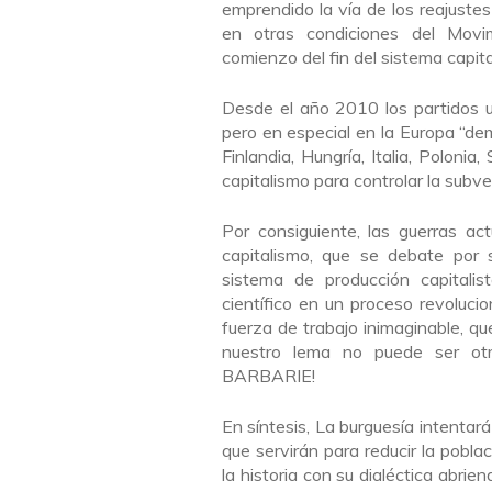
emprendido la vía de los reajustes
en otras condiciones del Movim
comienzo del fin del sistema capita
Desde el año 2010 los partidos u
pero en especial en la Europa “dem
Finlandia, Hungría, Italia, Poloni
capitalismo para controlar la subv
Por consiguiente, las guerras act
capitalismo, que se debate por 
sistema de producción capitali
científico en un proceso revoluci
fuerza de trabajo inimaginable, q
nuestro lema no puede ser 
BARBARIE!
En síntesis, La burguesía intentar
que servirán para reducir la pobla
la historia con su dialéctica abrien