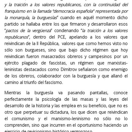
y la traición a los valores republicanos, con la continuidad del
franquismo en la llamada “democracia española” representada por
la monarquía, la burguesías
” cuando en aquél momento dicho
partido se hallaba entre los que firmaron y desarrollaron esos
“
pactos de la vergüenza
” condenando “
la traición a los valores
republicanos
”, dentro del PCE, apelando a los valores que
reivindican de la II República, valores que como hemos visto no
sólo son burgueses, sino que bajo dicho régimen que hoy
reivindican fueron masacrados obreros y campesinos por un
ejército plagado de fascistas, un régimen que marxistas-
leninistas destacados como Dimitrov señalaron como enemigo
de los obreros, colaborador con la burguesía y que allanó el
camino al triunfo del fascismo.
Mientras la burguesía va pasando pantallas, conoce
perfectamente la psicología de las masas y las leyes del
desarrollo de la historia y las emplea en su beneficio, que no es
otro que perpetuar su dictadura, los que dicen que reivindican
el comunismo y el marxismo-leninismo no sólo no lo
comprenden, sino que incurren en el oportunismo haciendo un
ejercicio de revisionismo histórico vergonzoso.