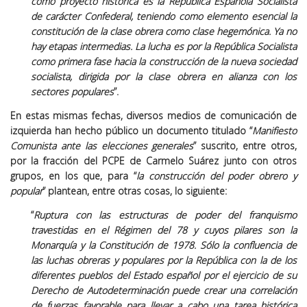
como proyecto histórica es la República Española Socialista
de carácter Confederal
, teniendo como elemento esencial la
constitución de la clase obrera como clase hegemónica.
Ya no
hay etapas intermedias
. La lucha es por la República Socialista
como primera fase hacia la construcción de la nueva sociedad
socialista, dirigida por la clase obrera en alianza con los
sectores populares
”.
En estas mismas fechas, diversos medios de comunicación de
izquierda han hecho público un documento titulado “
Manifiesto
Comunista ante las elecciones generales
” suscrito, entre otros,
por la fracción del PCPE de Carmelo Suárez junto con otros
grupos, en los que, para “
la construcción del poder obrero y
popular
” plantean, entre otras cosas, lo siguiente:
“
Ruptura con las estructuras de poder del franquismo
travestidas en el Régimen del 78 y cuyos pilares son la
Monarquía y la Constitución de 1978.
Sólo la confluencia de
las luchas obreras y populares por la República
con la de los
diferentes pueblos del Estado español por el ejercicio de su
Derecho de Autodeterminación puede crear una correlación
de fuerzas favorable para llevar a cabo una tarea histórica