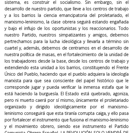
sistema, es construir el socialismo. Sin embargo, sin el
desarrollo de nuestro partido, que lleve a los centros de trabajo
y a los barrios la ciencia emancipatoria del proletariado, el
marxismo-leninismo, la clase obrera seguirá estando engañada
y bajo el influjo de los oportunistas y los reaccionarios. Todo
nuestro Partido, nuestros simpatizantes y amigos, debemos
pertrecharnos para la lucha ideológica y llevarla a término sin
cuartel y, además, debemos de centrarnos en el desarrollo de
nuestra política de masas, en el fortalecimiento de la unidad de
los trabajadores desde la base, desde los centros de trabajo y
extendiendo esta unidad a los barrios, constituyendo el
Frente
Único del Pueblo,
haciendo que el pueblo adquiera la ideología
marxista para que sea consciente del papel histórico que le
corresponde jugar y pueda verificar la inmensa estafa que le
está haciendo la burguesía. El Estado está quebrado, agoniza,
pero ni muerto caerá por sí mismo, únicamente el proletariado
organizado y dirigido ideológicamente por el marxismo-
leninismo conseguirá que esta tiranía corrupta caiga, y ello pasa
por fortalecer el instrumento que fusiona el marxismo-leninismo
y el movimiento obrero, siendo ese instrumento el Partido
Comunista Obrero Español.
LA REVOLUCIÓN SOLO VENDRÁ DE