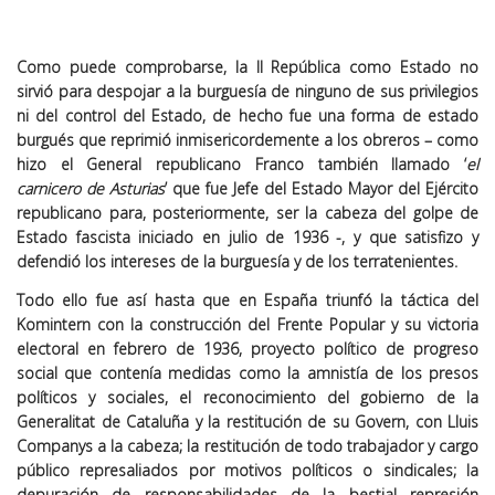
Como puede comprobarse, la II República como Estado no
sirvió para despojar a la burguesía de ninguno de sus privilegios
ni del control del Estado, de hecho fue una forma de estado
burgués que reprimió inmisericordemente a los obreros – como
hizo el General republicano Franco también llamado ‘
el
carnicero de Asturias
’ que fue Jefe del Estado Mayor del Ejército
republicano para, posteriormente, ser la cabeza del golpe de
Estado fascista iniciado en julio de 1936 -, y que satisfizo y
defendió los intereses de la burguesía y de los terratenientes.
Todo ello fue así hasta que en España triunfó la táctica del
Komintern con la construcción del Frente Popular y su victoria
electoral en febrero de 1936, proyecto político de progreso
social que contenía medidas como la amnistía de los presos
políticos y sociales, el reconocimiento del gobierno de la
Generalitat de Cataluña y la restitución de su Govern, con Lluis
Companys a la cabeza; la restitución de todo trabajador y cargo
público represaliados por motivos políticos o sindicales; la
depuración de responsabilidades de la bestial represión