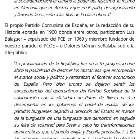
la socialdemocracia el camino al poder del fascismo, lo mismo
en Alemania que en Austria y que en España, desorganizando
y llevando la escisión a las filas de la clase obrera.
”
El propio Partido Comunista de España, en la redacción de su
Historia editada en 1960 donde entre otros, participaron Luis
Balaguer – expulsado del PCE en 1969 y miembro fundador de
nuestro partido, el PCOE – o Dolores Ibárruri, señalaba sobre la
II República:
“
La proclamación de la República fue un acto progresivo que
abría la posibilidad de destruir los obstáculos que entorpecían
el avance social y político y retrasaban el florecer económico
de España. Pero bien pronto se dejaron sentir las
consecuencias del oportunismo del Partido Socialista; de la
colaboración con la dictadura de Primo de Rivera pasó a
desempeñar en los gobiernos el papel de auxiliar de los
partidos burgueses dejando la dirección del Estado en manos
de la burguesía, de una burguesía que demostró en seguida
su falta de voluntad para llevar a cabo las transformaciones
democráticas que el pueblo exigía y España precisaba. (…) En
los primeros gobiernos republicanos (…) burlando la voluntad