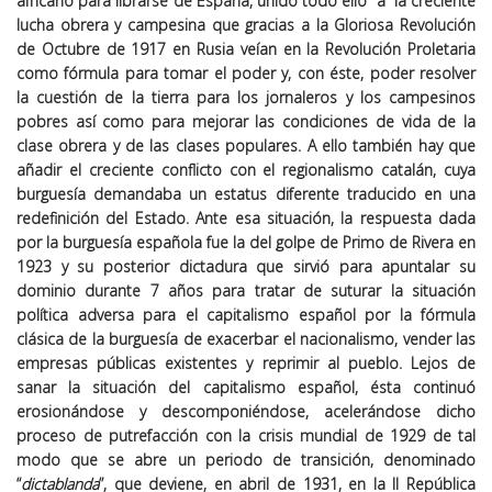
africano para librarse de España, unido todo ello a la creciente
lucha obrera y campesina que gracias a la Gloriosa Revolución
de Octubre de 1917 en Rusia veían en la Revolución Proletaria
como fórmula para tomar el poder y, con éste, poder resolver
la cuestión de la tierra para los jornaleros y los campesinos
pobres así como para mejorar las condiciones de vida de la
clase obrera y de las clases populares. A ello también hay que
añadir el creciente conflicto con el regionalismo catalán, cuya
burguesía demandaba un estatus diferente traducido en una
redefinición del Estado. Ante esa situación, la respuesta dada
por la burguesía española fue la del golpe de Primo de Rivera en
1923 y su posterior dictadura que sirvió para apuntalar su
dominio durante 7 años para tratar de suturar la situación
política adversa para el capitalismo español por la fórmula
clásica de la burguesía de exacerbar el nacionalismo, vender las
empresas públicas existentes y reprimir al pueblo. Lejos de
sanar la situación del capitalismo español, ésta continuó
erosionándose y descomponiéndose, acelerándose dicho
proceso de putrefacción con la crisis mundial de 1929 de tal
modo que se abre un periodo de transición, denominado
“
dictablanda
”, que deviene, en abril de 1931, en la II República