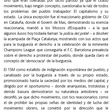
sino que eran toleradas por dicho partido ya que el citado
movimiento, bajo ningún concepto, cuestionaba la raíz de todos
los problemas del pueblo trabajador: El capitalismo y su
estado. La única excepción fue el reaccionario gobierno de CiU
en Cataluña, donde el Govern de Mas, demostrando su esencia
reaccionaria, mandó a los Mossos d’Esquadra – a la que
algunos ilusos hoy todavía llaman ‘
la polícia del poble
’ – a disolver
la acampada de Plaça Catalunya, mostrando con sus actos que
para la burguesía el derecho a la celebración de la inminente
Champions League que conseguiría el F.C. Barcelona prevalecía
sobre el derecho a protestar del pueblo, donde queda claro el
concepto de ‘
democracia
’ de la burguesía.
El 15M como estallido de indignación espontánea del pueblo, y
canalizado por la burguesía a través de su propio estado,
promocionado hasta la saciedad por los medios del capital, y
dirigido por el oportunismo – donde anarquistas, trotskistas y
demás basura demostraron su naturaleza antiobrera – se
desinfló, ya que dicho movimiento, con tics reaccionarios como
el de prohibir las propias señas de identidad y de lucha del
movimiento obrero, se convirtió por la dirección que le