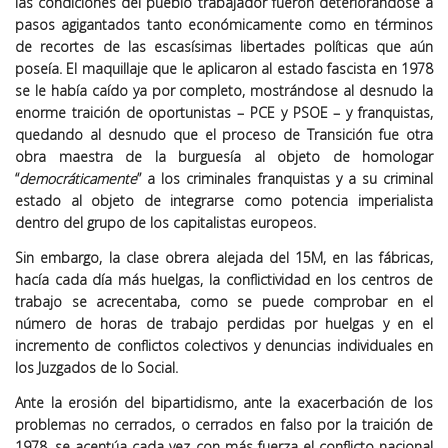
las condiciones del pueblo trabajador fueron deteriorándose a
pasos agigantados tanto económicamente como en términos
de recortes de las escasísimas libertades políticas que aún
poseía. El maquillaje que le aplicaron al estado fascista en 1978
se le había caído ya por completo, mostrándose al desnudo la
enorme traición de oportunistas – PCE y PSOE – y franquistas,
quedando al desnudo que el proceso de Transición fue otra
obra maestra de la burguesía al objeto de homologar
“
democráticamente
” a los criminales franquistas y a su criminal
estado al objeto de integrarse como potencia imperialista
dentro del grupo de los capitalistas europeos.
Sin embargo, la clase obrera alejada del 15M, en las fábricas,
hacía cada día más huelgas, la conflictividad en los centros de
trabajo se acrecentaba, como se puede comprobar en el
número de horas de trabajo perdidas por huelgas y en el
incremento de conflictos colectivos y denuncias individuales en
los Juzgados de lo Social.
Ante la erosión del bipartidismo, ante la exacerbación de los
problemas no cerrados, o cerrados en falso por la traición de
1978, se acentúa cada vez con más fuerza el conflicto nacional