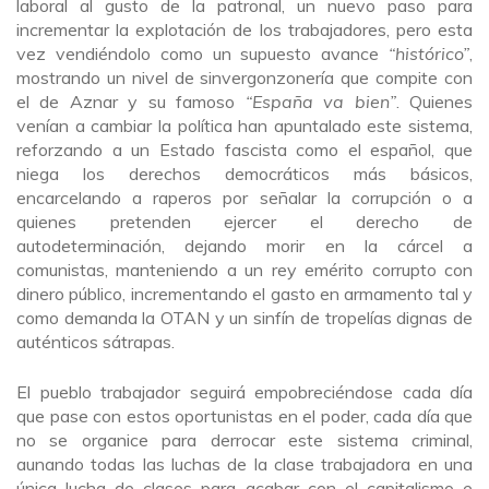
laboral al gusto de la patronal, un nuevo paso para
incrementar la explotación de los trabajadores, pero esta
vez vendiéndolo como un supuesto avance
“histórico”
,
mostrando un nivel de sinvergonzonería que compite con
el de Aznar y su famoso
“España va bien”
. Quienes
venían a cambiar la política han apuntalado este sistema,
reforzando a un Estado fascista como el español, que
niega los derechos democráticos más básicos,
encarcelando a raperos por señalar la corrupción o a
quienes pretenden ejercer el derecho de
autodeterminación, dejando morir en la cárcel a
comunistas, manteniendo a un rey emérito corrupto con
dinero público, incrementando el gasto en armamento tal y
como demanda la OTAN y un sinfín de tropelías dignas de
auténticos sátrapas.
El pueblo trabajador seguirá empobreciéndose cada día
que pase con estos oportunistas en el poder, cada día que
no se organice para derrocar este sistema criminal,
aunando todas las luchas de la clase trabajadora en una
única lucha de clases para acabar con el capitalismo e