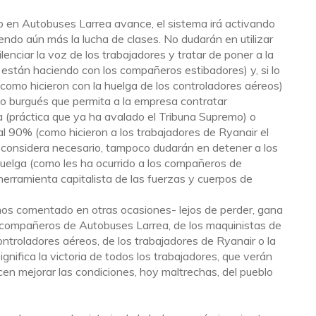
 en Autobuses Larrea avance, el sistema irá activando
ndo aún más la lucha de clases. No dudarán en utilizar
enciar la voz de los trabajadores y tratar de poner a la
 están haciendo con los compañeros estibadores) y, si lo
o (como hicieron con la huelga de los controladores aéreos)
o burgués que permita a la empresa contratar
a (práctica que ya ha avalado el Tribuna Supremo) o
l 90% (como hicieron a los trabajadores de Ryanair el
o considera necesario, tampoco dudarán en detener a los
huelga (como les ha ocurrido a los compañeros de
herramienta capitalista de las fuerzas y cuerpos de
os comentado en otras ocasiones- lejos de perder, gana
os compañeros de Autobuses Larrea, de los maquinistas de
ontroladores aéreos, de los trabajadores de Ryanair o la
ignifica la victoria de todos los trabajadores, que verán
cen mejorar las condiciones, hoy maltrechas, del pueblo