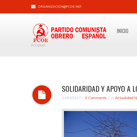
ORGANIZACION@PCOE.NET
INICIO
PCOENET
SOLIDARIDAD Y APOYO A 
21/03/2017
0 Comments
in
Actualidad N