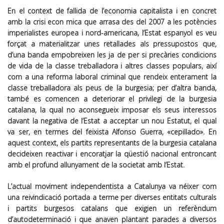
En el context de fallida de l’economia capitalista i en concret
amb la crisi econ mica que arrasa des del 2007 a les potències
imperialistes europea i nord-americana, l’Estat espanyol es veu
forçat a materialitzar unes retallades als pressupostos que,
d’una banda empobreixen les ja de per si precàries condicions
de vida de la classe treballadora i altres classes populars, així
com a una reforma laboral criminal que rendeix enterament la
classe treballadora als peus de la burgesia; per d’altra banda,
també es comencen a deteriorar el privilegi de la burgesia
catalana, la qual no aconsegueix imposar els seus interessos
davant la negativa de l’Estat a acceptar un nou Estatut, el qual
va ser, en termes del feixista Alfonso Guerra, «cepillado». En
aquest context, els partits representants de la burgesia catalana
decideixen reactivar i encoratjar la qüestió nacional entroncant
amb el profund allunyament de la societat amb l’Estat.
L’actual moviment independentista a Catalunya va néixer com
una reivindicació portada a terme per diverses entitats culturals
i partits burgesos catalans que exigien un referèndum
d’autodeterminació i que anaven plantant parades a diversos