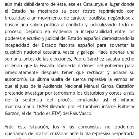
aún más débil dentro de éste, ese es Catalunya, el lugar donde
el Estado ha mostrado su peor rostro reprimiendo con
brutalidad a un movimiento de carácter pacifista, negándose a
buscar una salida política al conflicto y judicializando todo el
proceso, dejando en evidencia la inseparabilidad entre los
poderes ejecutivo y judicial del Estado español, demostrando la
incapacidad del Estado fascista español para solventar la
cuestión nacional catalana, vasca y gallega. Hace apenas una
semana, antes de las elecciones, Pedro Sánchez sacaba pecho
diciendo que la Fiscalía obedecía órdenes del gobierno para
inmediatamente después tener que rectificar y aclarar su
autonomía. La última vuelta de tuerca represiva la vemos en
que el juez de la Audiencia Nacional Manuel García Castellón
pretende investigar por terrorismo los disturbios y cortes a raíz
de la sentencia del procès, emulando así el infame
macrosumario 18/98 (llevado por el también infame Baltasar
Garzón, el del “todo es ETA”) del País Vasco.
Ante esta situación, los y las comunistas no podemos
quedarnos de brazos cruzados ante la ola represiva perpetrada