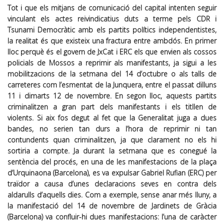
Tot i que els mitjans de comunicació del capital intenten seguir
vinculant els actes reivindicatius duts a terme pels CDR i
Tsunami Democràtic amb els partits polítics independentistes,
la realitat és que existeix una fractura entre ambdós. En primer
lloc perquè és el govern de JxCat i ERC els que envien als cossos
policials de Mossos a reprimir als manifestants, ja sigui a les
mobilitzacions de la setmana del 14 d’octubre o als talls de
carreteres com l’esmentat de la Junquera, entre el passat dilluns
11 i dimarts 12 de novembre. En segon lloc, aquests partits
criminalitzen a gran part dels manifestants i els titllen de
violents. Si aix fos degut al fet que la Generalitat juga a dues
bandes, no serien tan durs a l’hora de reprimir ni tan
contundents quan criminalitzen, ja que clarament no els hi
sortiria a compte. Ja durant la setmana que es conegué la
sentència del procés, en una de les manifestacions de la plaça
d’Urquinaona (Barcelona), es va expulsar Gabriel Rufian (ERC) per
traïdor a causa d’unes declaracions seves en contra dels
aldarulls d’aquells dies. Com a exemple, sense anar més lluny, a
la manifestació del 14 de novembre de Jardinets de Gràcia
(Barcelona) va confluir-hi dues manifestacions: l’una de caràcter