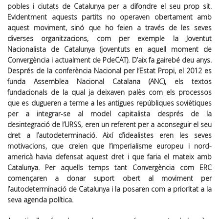
pobles i ciutats de Catalunya per a difondre el seu prop sit.
Evidentment aquests partits no operaven obertament amb
aquest moviment, sinó que ho feien a través de les seves
diverses organitzacions, com per exemple la Joventut
Nacionalista de Catalunya (joventuts en aquell moment de
Convergència i actualment de PdeCAT). D’aix fa gairebé deu anys.
Després de la conferència Nacional per l’Estat Propi, el 2012 es
funda Assemblea Nacional Catalana (ANC), els textos
fundacionals de la qual ja deixaven palès com els processos
que es dugueren a terme a les antigues repúbliques soviètiques
per a integrar-se al model capitalista després de la
desintegració de l’URSS, eren un referent per a aconseguir el seu
dret a l’autodeterminació. Així d’idealistes eren les seves
motivacions, que creien que l’imperialisme europeu i nord-
americà havia defensat aquest dret i que faria el mateix amb
Catalunya. Per aquells temps tant Convergència com ERC
començaren a donar suport obert al moviment per
l’autodeterminació de Catalunya i la posaren com a prioritat a la
seva agenda política.