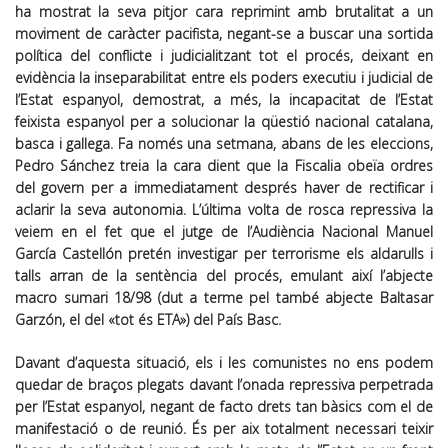
ha mostrat la seva pitjor cara reprimint amb brutalitat a un
moviment de caràcter pacifista, negant-se a buscar una sortida
política del conflicte i judicialitzant tot el procés, deixant en
evidència la inseparabilitat entre els poders executiu i judicial de
l’Estat espanyol, demostrat, a més, la incapacitat de l’Estat
feixista espanyol per a solucionar la qüestió nacional catalana,
basca i gallega. Fa només una setmana, abans de les eleccions,
Pedro Sánchez treia la cara dient que la Fiscalia obeïa ordres
del govern per a immediatament després haver de rectificar i
aclarir la seva autonomia. L’última volta de rosca repressiva la
veiem en el fet que el jutge de l’Audiència Nacional Manuel
García Castellón pretén investigar per terrorisme els aldarulls i
talls arran de la sentència del procés, emulant així l’abjecte
macro sumari 18/98 (dut a terme pel també abjecte Baltasar
Garzón, el del «tot és ETA») del País Basc.
Davant d’aquesta situació, els i les comunistes no ens podem
quedar de braços plegats davant l’onada repressiva perpetrada
per l’Estat espanyol, negant de facto drets tan bàsics com el de
manifestació o de reunió. És per aix totalment necessari teixir