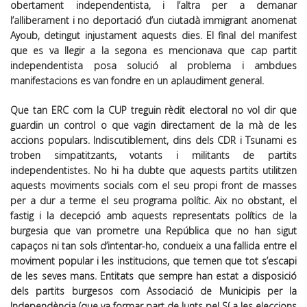
obertament independentista, i l’altra per a demanar
l’alliberament i no deportació d’un ciutadà immigrant anomenat
Ayoub, detingut injustament aquests dies. El final del manifest
que es va llegir a la segona es mencionava que cap partit
independentista posa solució al problema i ambdues
manifestacions es van fondre en un aplaudiment general.
Que tan ERC com la CUP treguin rèdit electoral no vol dir que
guardin un control o que vagin directament de la mà de les
accions populars. Indiscutiblement, dins dels CDR i Tsunami es
troben simpatitzants, votants i militants de partits
independentistes. No hi ha dubte que aquests partits utilitzen
aquests moviments socials com el seu propi front de masses
per a dur a terme el seu programa polític. Aix no obstant, el
fastig i la decepció amb aquests representats polítics de la
burgesia que van prometre una República que no han sigut
capaços ni tan sols d’intentar-ho, condueix a una fallida entre el
moviment popular i les institucions, que temen que tot s’escapi
de les seves mans. Entitats que sempre han estat a disposició
dels partits burgesos com Associació de Municipis per la
Independència (que va formar part de Junts pel Sí a les eleccions