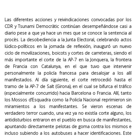
Las diferentes acciones y reivindicaciones convocadas por los
CDR y Tsunami Democràtic continúan desempeñándose casi a
diario pese a que ya hace un mes que se conoce la sentencia al
procès. La desobediencia a la Junta Electoral, celebrando actos
lúdico-políticos en la jornada de reflexión, inauguró un nuevo
ciclo de movilizaciones, boicots y cortes de carreteras, siendo el
más importante el corte de la AP-7 en la Jonquera, la frontera
de Francia con Catalunya, en el que tuvo que intervenir
personalmente la policía francesa para desalojar a los allí
manifestados. Al día siguiente, el corte retrocedió hasta el
tramo de la AP-7 de Salt (Girona), en el cual se bifurca el tráfico
(especialmente concurrido) hacia Barcelona o Francia. Allí, tanto
los Mossos d’Esquadra como la Policía Nacional reprimieron sin
miramientos a los manifestantes. Se vieron escenas de
verdadero terror cuando, una vez ya no existía corte alguno, los
antidisturbios entraron en el pueblo en busca de manifestantes,
apuntando directamente pelotas de goma contra los mismos e
incluso subiendo a los autobuses a hacer identificaciones. Este