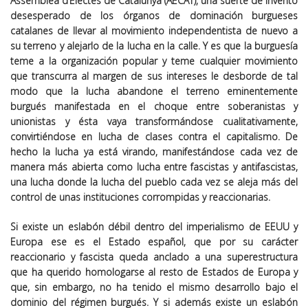
Assemblea d’Electes de Catalunya (AECAT), una suerte de invento
desesperado de los órganos de dominación burgueses
catalanes de llevar al movimiento independentista de nuevo a
su terreno y alejarlo de la lucha en la calle. Y es que la burguesía
teme a la organización popular y teme cualquier movimiento
que transcurra al margen de sus intereses le desborde de tal
modo que la lucha abandone el terreno eminentemente
burgués manifestada en el choque entre soberanistas y
unionistas y ésta vaya transformándose cualitativamente,
convirtiéndose en lucha de clases contra el capitalismo. De
hecho la lucha ya está virando, manifestándose cada vez de
manera más abierta como lucha entre fascistas y antifascistas,
una lucha donde la lucha del pueblo cada vez se aleja más del
control de unas instituciones corrompidas y reaccionarias.
Si existe un eslabón débil dentro del imperialismo de EEUU y
Europa ese es el Estado español, que por su carácter
reaccionario y fascista queda anclado a una superestructura
que ha querido homologarse al resto de Estados de Europa y
que, sin embargo, no ha tenido el mismo desarrollo bajo el
dominio del régimen burgués. Y si además existe un eslabón