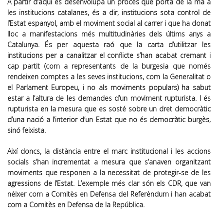
A partir d’aquí es desenvolupa un procés que porta de la mà a
les institucions catalanes, és a dir, institucions sota control de
l’Estat espanyol, amb el moviment social al carrer i que ha donat
lloc a manifestacions més multitudinàries dels últims anys a
Catalunya. És per aquesta raó que la carta d’utilitzar les
institucions per a canalitzar el conflicte s’han acabat cremant i
cap partit (com a representants de la burgesia que només
rendeixen comptes a les seves institucions, com la Generalitat o
el Parlament Europeu, i no als moviments populars) ha sabut
estar a l’altura de les demandes d’un moviment rupturista. I és
rupturista en la mesura que es sosté sobre un dret democràtic
d’una nació a l’interior d’un Estat que no és democràtic burgès,
sinó feixista.
Així doncs, la distància entre el marc institucional i les accions
socials s’han incrementat a mesura que s’anaven organitzant
moviments que responen a la necessitat de protegir-se de les
agressions de l’Estat. L’exemple més clar són els CDR, que van
néixer com a Comitès en Defensa del Referèndum i han acabat
com a Comitès en Defensa de la República.