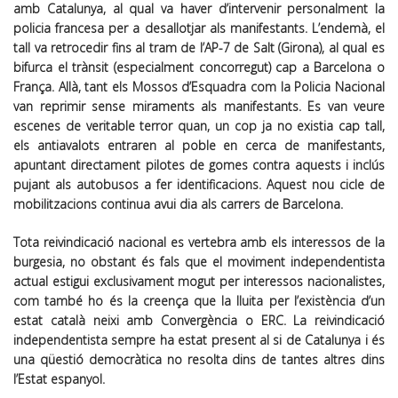
amb Catalunya, al qual va haver d’intervenir personalment la
policia francesa per a desallotjar als manifestants. L’endemà, el
tall va retrocedir fins al tram de l’AP-7 de Salt (Girona), al qual es
bifurca el trànsit (especialment concorregut) cap a Barcelona o
França. Allà, tant els Mossos d’Esquadra com la Policia Nacional
van reprimir sense miraments als manifestants. Es van veure
escenes de veritable terror quan, un cop ja no existia cap tall,
els antiavalots entraren al poble en cerca de manifestants,
apuntant directament pilotes de gomes contra aquests i inclús
pujant als autobusos a fer identificacions. Aquest nou cicle de
mobilitzacions continua avui dia als carrers de Barcelona.
Tota reivindicació nacional es vertebra amb els interessos de la
burgesia, no obstant és fals que el moviment independentista
actual estigui exclusivament mogut per interessos nacionalistes,
com també ho és la creença que la lluita per l’existència d’un
estat català neixi amb Convergència o ERC. La reivindicació
independentista sempre ha estat present al si de Catalunya i és
una qüestió democràtica no resolta dins de tantes altres dins
l’Estat espanyol.