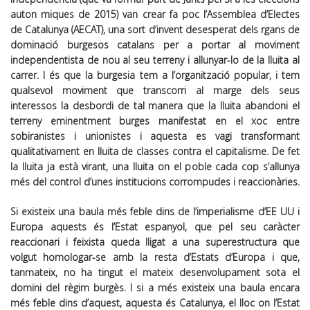
auton miques de 2015) van crear fa poc l’Assemblea d’Electes
de Catalunya (AECAT), una sort d’invent desesperat dels rgans de
dominació burgesos catalans per a portar al moviment
independentista de nou al seu terreny i allunyar-lo de la lluita al
carrer. I és que la burgesia tem a l’organització popular, i tem
qualsevol moviment que transcorri al marge dels seus
interessos la desbordi de tal manera que la lluita abandoni el
terreny eminentment burges manifestat en el xoc entre
sobiranistes i unionistes i aquesta es vagi transformant
qualitativament en lluita de classes contra el capitalisme. De fet
la lluita ja està virant, una lluita on el poble cada cop s’allunya
més del control d’unes institucions corrompudes i reaccionàries.
Si existeix una baula més feble dins de l’imperialisme d’EE UU i
Europa aquests és l’Estat espanyol, que pel seu caràcter
reaccionari i feixista queda lligat a una superestructura que
volgut homologar-se amb la resta d’Estats d’Europa i que,
tanmateix, no ha tingut el mateix desenvolupament sota el
domini del règim burgès. I si a més existeix una baula encara
més feble dins d’aquest, aquesta és Catalunya, el lloc on l’Estat