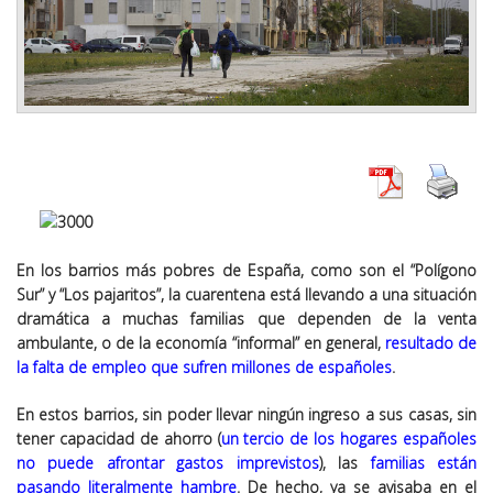
En los barrios más pobres de España, como son el “Polígono
Sur” y “Los pajaritos”, la cuarentena está llevando a una situación
dramática a muchas familias que dependen de la venta
ambulante, o de la economía “informal” en general,
resultado de
la falta de empleo que sufren millones de españoles
.
En estos barrios, sin poder llevar ningún ingreso a sus casas, sin
tener capacidad de ahorro (
un tercio de los hogares españoles
no puede afrontar gastos imprevistos
), las
familias están
pasando literalmente hambre
. De hecho, ya se avisaba en el