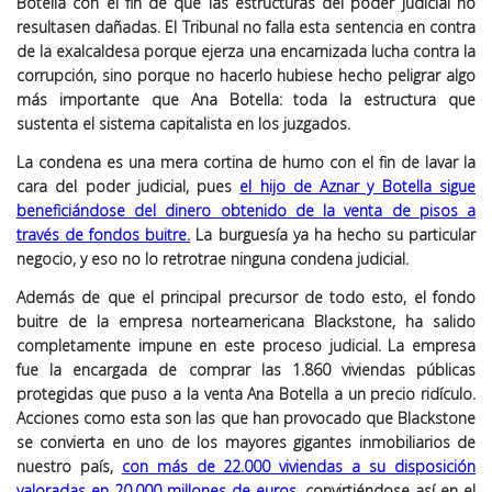
Botella con el fin de que las estructuras del poder judicial no
resultasen dañadas. El Tribunal no falla esta sentencia en contra
de la exalcaldesa porque ejerza una encarnizada lucha contra la
corrupción, sino porque no hacerlo hubiese hecho peligrar algo
más importante que Ana Botella: toda la estructura que
sustenta el sistema capitalista en los juzgados.
La condena es una mera cortina de humo con el fin de lavar la
cara del poder judicial, pues
el hijo de Aznar y Botella sigue
beneficiándose del dinero obtenido de la venta de pisos a
través de fondos buitre.
La burguesía ya ha hecho su particular
negocio, y eso no lo retrotrae ninguna condena judicial.
Además de que el principal precursor de todo esto, el fondo
buitre de la empresa norteamericana Blackstone, ha salido
completamente impune en este proceso judicial. La empresa
fue la encargada de comprar las 1.860 viviendas públicas
protegidas que puso a la venta Ana Botella a un precio ridículo.
Acciones como esta son las que han provocado que Blackstone
se convierta en uno de los mayores gigantes inmobiliarios de
nuestro país,
con más de 22.000 viviendas a su disposición
valoradas en 20.000 millones de euros
, convirtiéndose así en el