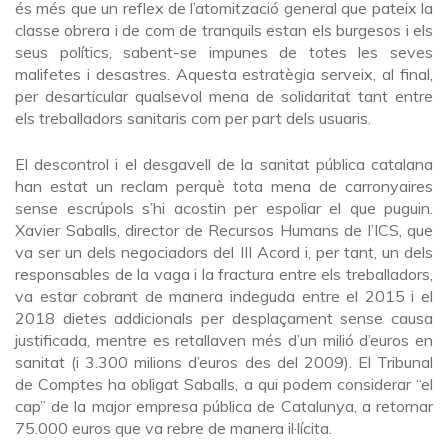
és més que un reflex de l’atomització general que pateix la
classe obrera i de com de tranquils estan els burgesos i els
seus polítics, sabent-se impunes de totes les seves
malifetes i desastres. Aquesta estratègia serveix, al final,
per desarticular qualsevol mena de solidaritat tant entre
els treballadors sanitaris com per part dels usuaris.
El descontrol i el desgavell de la sanitat pública catalana
han estat un reclam perquè tota mena de carronyaires
sense escrúpols s’hi acostin per espoliar el que puguin.
Xavier Saballs, director de Recursos Humans de l’ICS, que
va ser un dels negociadors del III Acord i, per tant, un dels
responsables de la vaga i la fractura entre els treballadors,
va estar cobrant de manera indeguda entre el 2015 i el
2018 dietes addicionals per desplaçament sense causa
justificada, mentre es retallaven més d’un milió d’euros en
sanitat (i 3.300 milions d’euros des del 2009). El Tribunal
de Comptes ha obligat Saballs, a qui podem considerar “el
cap” de la major empresa pública de Catalunya, a retornar
75.000 euros que va rebre de manera il·lícita.