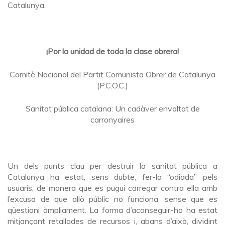
Catalunya.
¡Por la unidad de toda la clase obrera!
Comitè Nacional del Partit Comunista Obrer de Catalunya
(P.C.O.C.)
Sanitat pública catalana: Un cadàver envoltat de
carronyaires
Un dels punts clau per destruir la sanitat pública a
Catalunya ha estat, sens dubte, fer-la “odiada” pels
usuaris, de manera que es pugui carregar contra ella amb
l’excusa de que allò públic no funciona, sense que es
qüestioni àmpliament. La forma d’aconseguir-ho ha estat
mitjançant retallades de recursos i, abans d’això, dividint