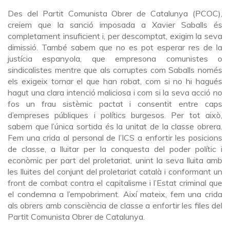
Des del Partit Comunista Obrer de Catalunya (PCOC),
creiem que la sanció imposada a Xavier Saballs és
completament insuficient i, per descomptat, exigim la seva
dimissió. També sabem que no es pot esperar res de la
justícia espanyola, que empresona comunistes o
sindicalistes mentre que als corruptes com Saballs només
els exigeix tornar el que han robat, com si no hi hagués
hagut una clara intenció maliciosa i com si la seva acció no
fos un frau sistèmic pactat i consentit entre caps
d’empreses públiques i polítics burgesos. Per tot això,
sabem que l’única sortida és la unitat de la classe obrera.
Fem una crida al personal de l’ICS a enfortir les posicions
de classe, a lluitar per la conquesta del poder polític i
econòmic per part del proletariat, unint la seva lluita amb
les lluites del conjunt del proletariat català i conformant un
front de combat contra el capitalisme i l’Estat criminal que
el condemna a l’empobriment. Així mateix, fem una crida
als obrers amb consciència de classe a enfortir les files del
Partit Comunista Obrer de Catalunya.