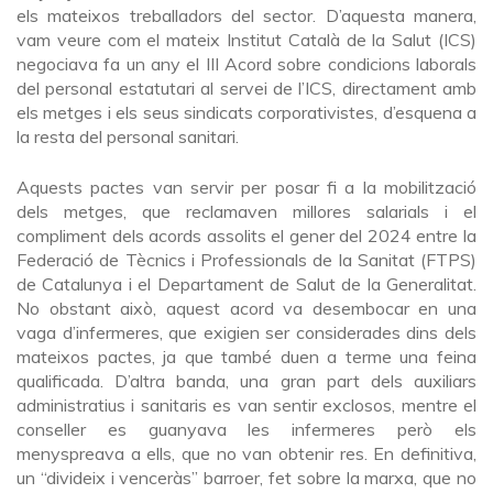
els mateixos treballadors del sector. D’aquesta manera,
vam veure com el mateix Institut Català de la Salut (ICS)
negociava fa un any el III Acord sobre condicions laborals
del personal estatutari al servei de l’ICS, directament amb
els metges i els seus sindicats corporativistes, d’esquena a
la resta del personal sanitari.
Aquests pactes van servir per posar fi a la mobilització
dels metges, que reclamaven millores salarials i el
compliment dels acords assolits el gener del 2024 entre la
Federació de Tècnics i Professionals de la Sanitat (FTPS)
de Catalunya i el Departament de Salut de la Generalitat.
No obstant això, aquest acord va desembocar en una
vaga d’infermeres, que exigien ser considerades dins dels
mateixos pactes, ja que també duen a terme una feina
qualificada. D’altra banda, una gran part dels auxiliars
administratius i sanitaris es van sentir exclosos, mentre el
conseller es guanyava les infermeres però els
menyspreava a ells, que no van obtenir res. En definitiva,
un “divideix i venceràs” barroer, fet sobre la marxa, que no