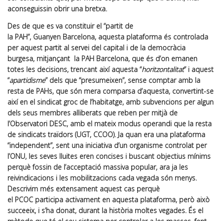
aconseguissin obrir una bretxa.
Des de que es va constituir el “partit de
la PAH”, Guanyen Barcelona, aquesta plataforma és controlada
per aquest partit al servei del capital i de la democràcia
burgesa, mitjançant la PAH Barcelona, que és d’on emanen
totes les decisions, trencant així aquesta “
horitzontalitat
” i aquest
“
apartidisme
” dels que “presumeixen”, sense comptar amb la
resta de PAHs, que són mera comparsa d’aquesta, convertint-se
així en el sindicat groc de l’habitatge, amb subvencions per algun
dels seus membres alliberats que reben per mitjà de
l’Observatori DESC, amb el mateix modus operandi que la resta
de sindicats traïdors (UGT, CCOO). Ja quan era una plataforma
“independent”, sent una iniciativa d’un organisme controlat per
l’ONU, les seves lluites eren concises i buscant objectius mínims
perquè fossin de l’acceptació massiva popular, ara ja les
reivindicacions i les mobilitzacions cada vegada són menys.
Descrivim més extensament aquest cas perquè
el PCOC participa activament en aquesta plataforma, però això
succeeix, i s’ha donat, durant la història moltes vegades. És el