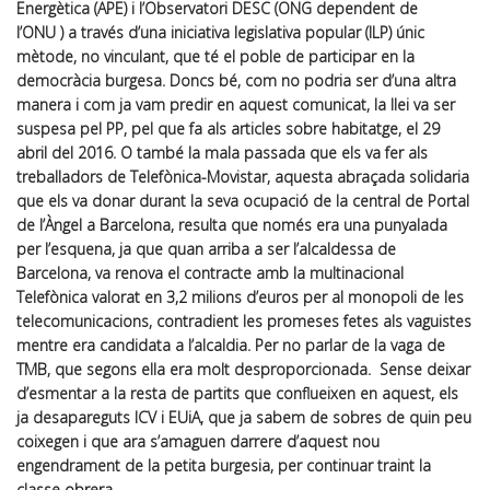
Energètica (APE) i l’Observatori DESC (ONG dependent de
l’ONU ) a través d’una iniciativa legislativa popular (ILP) únic
mètode, no vinculant, que té el poble de participar en la
democràcia burgesa. Doncs bé, com no podria ser d’una altra
manera i com ja vam predir en
aquest comunicat
, la llei va ser
suspesa pel PP, pel que fa als articles sobre habitatge, el 29
abril del 2016. O també la mala passada que els va fer als
treballadors de Telefònica-Movistar, aquesta abraçada solidaria
que els va donar durant la seva ocupació de la central de Portal
de l’Àngel a Barcelona, resulta que només era una punyalada
per l’esquena, ja que quan arriba a ser l’alcaldessa de
Barcelona, va renova el contracte amb la multinacional
Telefònica valorat en 3,2 milions d’euros per al monopoli de les
telecomunicacions,
contradient les promeses
fetes als vaguistes
mentre era candidata a l’alcaldia. Per no parlar de la
vaga de
TMB
, que segons ella era molt desproporcionada. Sense deixar
d’esmentar a la resta de partits que conflueixen en aquest, els
ja desapareguts ICV i EUiA, que ja sabem de sobres de quin peu
coixegen i que ara s’amaguen darrere d’aquest nou
engendrament de la petita burgesia, per continuar traint la
classe obrera.