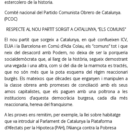
estercolero de la historia.
Comité nacional del Partido Comunista Obrero de Catalunya.
(PCOC)
RESPECTE AL NOU PARTIT SORGIT A CATALUNYA, “ELS COMUNS”
El nou partit que sorgeix a Catalunya, en què conflueixen ICV,
EUiA i la Barcelona en Comú d’Ada Colau, els “comuns” tot i que
neix del desacord amb Podem, no deixa de ser la porqueria
socialdemòcrata que, al llarg de la història, segueix demostrant
una vegada i una altra, com si del dia de la marmota es tractés,
que no són més que la pota esquerra del règim reaccionari
burgès. Els mateixos que dècades que enganyen i manipulen a
la classe obrera amb promeses de conciliació amb els seus
amos capitalistes, que els paguen amb una poltrona a les
institucions d’aquesta democràcia burgesa, cada día més
reaccionaria, hereva del franquisme.
A les proves ens remitim, per exemple, la llei sobre habitatge
que va introduir al Parlament de Catalunya la Plataforma
d’Afectats per la Hipoteca (PAH), l’Aliança contra la Pobresa