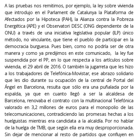
A las pruebas nos remitimos, por ejemplo, la ley sobre vivienda
que introdujo en el Parlament de Catalunya la Plataforma de
Afectados por la Hipoteca (PAH), la Alianza contra la Pobreza
Energética (APE) y el Observatori DESC (ONG dependiente de la
ONU) a través de una iniciativa legislativa popular (ILP) único
método, no vinculante, que tiene el pueblo de participar en la
democracia burguesa. Pues bien, como no podría ser de otra
manera y como ya predijimos en
este comunicado
, la ley fue
suspendida por el PP, en lo que respecta a los artículos sobre
vivienda, el 29 abril de 2016. O también la jugarreta que les hizo
a los trabajadores de Telefónica-Movistar, ese abrazo solidario
que les dio durante su ocupación de la central de Portal del
Ángel en Barcelona, resulta que sólo era una puñalada por la
espalda, ya que en cuanto llegó a ser la alcaldesa de
Barcelona,
renovaba el contrato
con la multinacional Telefónica
valorado en 3,2 millones de euros para el monopolio de las
telecomunicaciones, contradiciendo las promesas hechas a los
huelguistas mientras era candidata a la alcaldía. Por no hablar
de la
huelga de TMB
, que según ella era muy desproporcionada.
Sin dejar de mencionar al resto de partidos que confluyen en