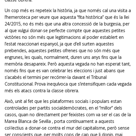
Un cop més es repeteix la història, ja que només cal una visita a
l’hemeroteca per veure que aquesta “fita històrica” que és la llei
24/2015, no és més que una altra concessió de la burgesia, per
al que vulgui donar-se perfecte compte que aquestes petites
victòries no són més que legitimacions al poder establert en
l’estat reaccionari espanyol, ja que d’ell surten aquestes
prebendes, aquestes petites ofrenes que no són més que
engrunes, les quals, normalment, duren uns anys fins que la
memòria desapareix. Però aquesta vegada no han esperat tant,
només fins que es van celebrar les eleccions i just abans que
s’acabés el termini per recórrer-la davant el Tribunal
Constitucional. Prova inequívoca que s’intensifiquen cada vegada
més els atacs contra la classe obrera.
Això, unit al fet que les plataformes socials i populars estan
controlades per partits socialdemòcrates, en el “millor” dels
casos, quan no directament per
feixistes
com va ser el cas de la
Marea Blanca de Sevilla , porta contínuament a aquests
col·lectius a donar-se contra el mur del capitalisme, però sense
ser conscients que, per molts cops de cap que li donin, mai