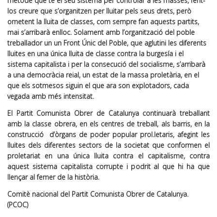
mètode que té el seu sistema per controlar a les masses, fent-
los creure que s’organitzen per lluitar pels seus drets, però
ometent la lluita de classes, com sempre fan aquests partits,
mai s’arribarà enlloc. Solament amb l’organització del poble
treballador un un Front Únic del Poble, que aglutini les diferents
lluites en una única lluita de classe contra la burgesía i el
sistema capitalista i per la consecució del socialisme, s’arribarà
a una democràcia reial, un estat de la massa proletària, en el
que els sotmesos siguin el que ara son explotadors, cada
vegada amb més intensitat.
El Partit Comunista Obrer de Catalunya continuarà treballant
amb la classe obrera, en els centres de treball, als barris, en la
construcció d’òrgans de poder popular prol.letaris, afegint les
lluites dels diferentes sectors de la societat que conformen el
proletariat en una única lluita contra el capitalisme, contra
aquest sistema capitalista corrupte i podrit al que hi ha que
llençar al femer de la història.
Comitè nacional del Partit Comunista Obrer de Catalunya.
(PCOC)