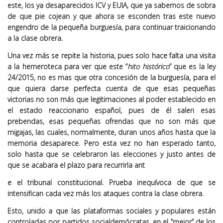
este, los ya desaparecidos ICV y EUIA, que ya sabemos de sobra
de que pie cojean y que ahora se esconden tras este nuevo
engendro de la pequeña burguesía, para continuar traicionando
a la clase obrera.
Una vez más se repite la historia, pues solo hace falta una visita
a la hemeroteca para ver que este “
hito histórico
” que es la ley
24/2015, no es mas que otra concesión de la burguesía, para el
que quiera darse perfecta cuenta de que esas pequeñas
victorias no son más que legitimaciones al poder establecido en
el estado reaccionario español, pues de él salen esas
prebendas, esas pequeñas ofrendas que no son más que
migajas, las cuales, normalmente, duran unos años hasta que la
memoria desaparece. Pero esta vez no han esperado tanto,
solo hasta que se celebraron las elecciones y justo antes de
que se acabara el plazo para recurrirla ant
e el tribunal constitucional. Prueba inequívoca de que se
intensifican cada vez más los ataques contra la clase obrera.
Esto, unido a que las plataformas sociales y populares están
controladas por partidos socialdemócratas, en el “mejor” de los