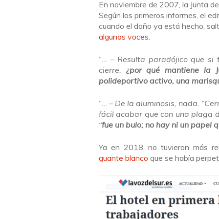
En noviembre de 2007, la Junta de 
Según los primeros informes, el ed
cuando el daño ya está hecho, salt
algunas voces
:
“
… – Resulta paradójico que si to
cierre,
¿por qué mantiene la J
polideportivo activo, una marisqu
“
… – De la aluminosis, nada. “Cerr
fácil acabar que con una plaga d
“
fue un bulo; no hay ni un papel q
Ya en 2018, no tuvieron más re
guante blanco
que se había perpetr