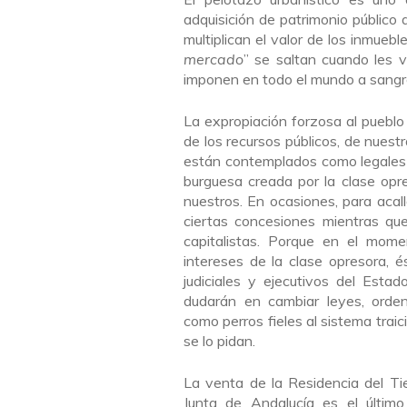
adquisición de patrimonio público 
multiplican el valor de los inmueb
mercado
” se saltan cuando les 
imponen en todo el mundo a sangre 
La expropiación forzosa al pueblo 
de los recursos públicos, de nuest
están contemplados como legales 
burguesa creada por la clase opr
nuestros. En ocasiones, para acal
ciertas concesiones mientras que
capitalistas. Porque en el mom
intereses de la clase opresora, és
judiciales y ejecutivos del Est
dudarán en cambiar leyes, ordena
como perros fieles al sistema trai
se lo pidan.
La venta de la Residencia del Ti
Junta de Andalucía es el último