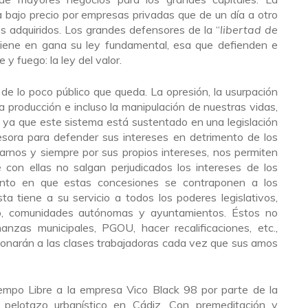
a bajo precio por empresas privadas que de un día a otro
les adquiridos. Los grandes defensores de la “
libertad de
viene en gana su ley fundamental, esa que defienden e
y fuego: la ley del valor.
de lo poco público que queda. La opresión, la usurpación
ra producción e incluso la manipulación de nuestras vidas,
ya que este sistema está sustentado en una legislación
esora para defender sus intereses en detrimento de los
larnos y siempre por sus propios intereses, nos permiten
 con ellas no salgan perjudicados los intereses de los
ento en que estas concesiones se contraponen a los
ta tiene a su servicio a todos los poderes legislativos,
ado, comunidades autónomas y ayuntamientos. Éstos no
nzas municipales, PGOU, hacer recalificaciones, etc.,
cionarán a las clases trabajadoras cada vez que sus amos
empo Libre a la empresa Vico Black 98 por parte de la
 pelotazo urbanístico en Cádiz. Con premeditación y