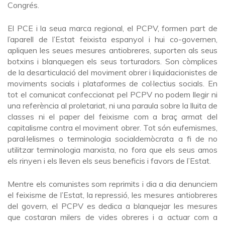
Congrés.
El PCE i la seua marca regional, el PCPV, formen part de
l’aparell de l’Estat feixista espanyol i hui co-governen,
apliquen les seues mesures antiobreres, suporten als seus
botxins i blanquegen els seus torturadors. Son còmplices
de la desarticulació del moviment obrer i liquidacionistes de
moviments socials i plataformes de col·lectius socials. En
tot el comunicat confeccionat pel PCPV no podem llegir ni
una referència al proletariat, ni una paraula sobre la lluita de
classes ni el paper del feixisme com a braç armat del
capitalisme contra el moviment obrer. Tot són eufemismes,
paral·lelismes o terminologia socialdemòcrata a fi de no
utilitzar terminologia marxista, no fora que els seus amos
els rinyen i els lleven els seus beneficis i favors de l’Estat.
Mentre els comunistes som reprimits i dia a dia denunciem
el feixisme de l’Estat, la repressió, les mesures antiobreres
del govern, el PCPV es dedica a blanquejar les mesures
que costaran milers de vides obreres i a actuar com a