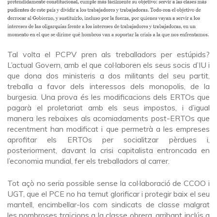
Tal volta el PCPV pren als treballadors per estúpids?
L’actual Govern, amb el que col·laboren els seus socis d’IU i
que dona dos ministeris a dos militants del seu partit,
treballa a favor dels interessos dels monopolis, de la
burgesia. Una prova és les modificacions dels ERTOs que
pagarà el proletariat amb els seus impostos, i d’igual
manera les rebaixes als acomiadaments post-ERTOs que
recentment han modificat i que permetrà a les empreses
aprofitar els ERTOs per socialitzar pèrdues i,
posteriorment, davant la crisi capitalista entroncada en
l’economia mundial, fer els treballadors al carrer.
Tot açò no seria possible sense la col·laboració de CCOO i
UGT, que el PCE no ha temut glorificar i protegir baix el seu
mantell, encimbellar-los com sindicats de classe malgrat
les nombroses traïcions a la classe obrera, arribant inclús a