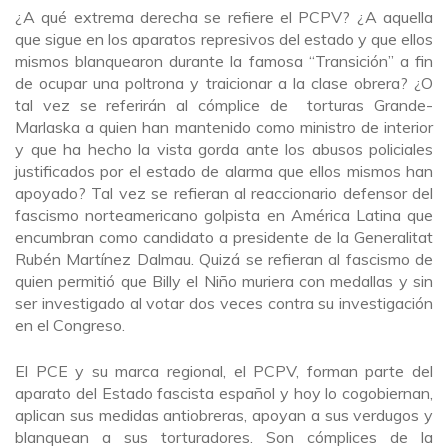
¿A qué extrema derecha se refiere el PCPV? ¿A aquella
que sigue en los aparatos represivos del estado y que ellos
mismos blanquearon durante la famosa “Transición” a fin
de ocupar una poltrona y traicionar a la clase obrera? ¿O
tal vez se referirán al cómplice de torturas Grande-
Marlaska a quien han mantenido como ministro de interior
y que ha hecho la vista gorda ante los abusos policiales
justificados por el estado de alarma que ellos mismos han
apoyado? Tal vez se refieran al reaccionario defensor del
fascismo norteamericano golpista en América Latina que
encumbran como candidato a presidente de la Generalitat
Rubén Martínez Dalmau. Quizá se refieran al fascismo de
quien permitió que Billy el Niño muriera con medallas y sin
ser investigado al votar dos veces contra su investigación
en el Congreso.
El PCE y su marca regional, el PCPV, forman parte del
aparato del Estado fascista español y hoy lo cogobiernan,
aplican sus medidas antiobreras, apoyan a sus verdugos y
blanquean a sus torturadores. Son cómplices de la