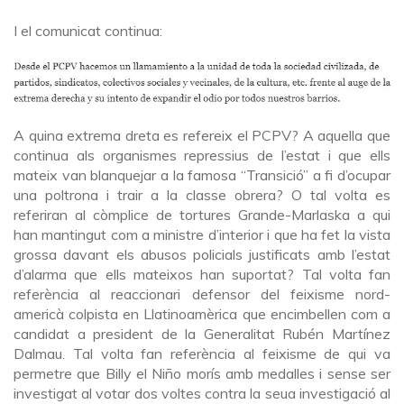
I el comunicat continua:
A quina extrema dreta es refereix el PCPV? A aquella que
continua als organismes repressius de l’estat i que ells
mateix van blanquejar a la famosa “Transició” a fi d’ocupar
una poltrona i trair a la classe obrera? O tal volta es
referiran al còmplice de tortures Grande-Marlaska a qui
han mantingut com a ministre d’interior i que ha fet la vista
grossa davant els abusos policials justificats amb l’estat
d’alarma que ells mateixos han suportat? Tal volta fan
referència al reaccionari defensor del feixisme nord-
americà colpista en Llatinoamèrica que encimbellen com a
candidat a president de la Generalitat Rubén Martínez
Dalmau. Tal volta fan referència al feixisme de qui va
permetre que Billy el Niño morís amb medalles i sense ser
investigat al votar dos voltes contra la seua investigació al