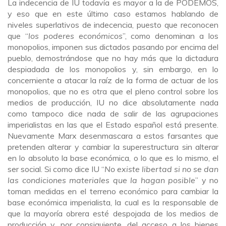
La indecencia de IU todavía es mayor a la de PODEMOS,
y eso que en este último caso estamos hablando de
niveles superlativos de indecencia, puesto que reconocen
que “
los poderes económicos
”, como denominan a los
monopolios, imponen sus dictados pasando por encima del
pueblo, demostrándose que no hay más que la dictadura
despiadada de los monopolios y, sin embargo, en lo
concerniente a atacar la raíz de la forma de actuar de los
monopolios, que no es otra que el pleno control sobre los
medios de producción, IU no dice absolutamente nada
como tampoco dice nada de salir de las agrupaciones
imperialistas en las que el Estado español está presente.
Nuevamente Marx desenmascara a estos farsantes que
pretenden alterar y cambiar la superestructura sin alterar
en lo absoluto la base económica, o lo que es lo mismo, el
ser social. Si como dice IU “
No existe libertad si no se dan
las condiciones materiales que la hagan posible
” y no
toman medidas en el terreno económico para cambiar la
base económica imperialista, la cual es la responsable de
que la mayoría obrera esté despojada de los medios de
producción y, por consiguiente, del acceso a los bienes