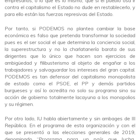
empresarios, o lo que es lo mismo, que si el pueblo osa ir
contra el capitalismo el Estado no dude en restablecerlo, y
para ello están las fuerzas represivas del Estado.
Por tanto, si PODEMOS no plantea cambiar la base
económica es falso que pretenda transformar la sociedad
pues es el ser social el que determina la conciencia social,
la superestructura y no la charlatanería barata de sus
dirigentes que lo único que hacen son ejercicios de
ambigüedad y filibusterismo al objeto de engañar a los
trabajadores y salvaguardar los intereses del gran capital.
PODEMOS es tan defensor del capitalismo monopolista
de estado como el PSOE, el PP y demás partidos
burgueses y así lo acredita no solo su programa sino su
acción de gobierno totalmente lacayuna a los monopolios
y su régimen.
Por otro lado, IU habla abiertamente y sin ambages de III
República. En el programa de esta organización y con el
que se presentó a las elecciones generales de 2019,
denominado “
Programa para un país que lucha,