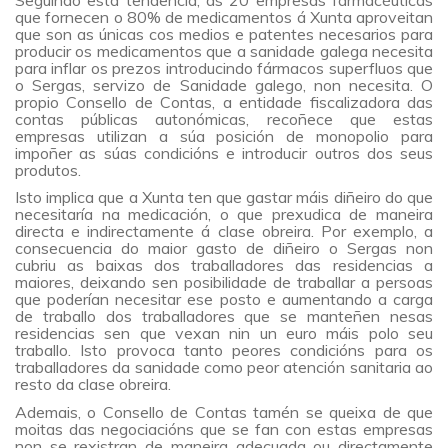
que fornecen o 80% de medicamentos á Xunta aproveitan
que son as únicas cos medios e patentes necesarios para
producir os medicamentos que a sanidade galega necesita
para inflar os prezos introducindo fármacos superfluos que
o Sergas, servizo de Sanidade galego, non necesita. O
propio Consello de Contas, a entidade fiscalizadora das
contas públicas autonómicas, recoñece que estas
empresas utilizan a súa posición de monopolio para
impoñer as súas condicións e introducir outros dos seus
produtos.
Isto implica que a Xunta ten que gastar máis diñeiro do que
necesitaría na medicación, o que prexudica de maneira
directa e indirectamente á clase obreira. Por exemplo, a
consecuencia do maior gasto de diñeiro o Sergas non
cubriu as baixas dos traballadores das residencias a
maiores, deixando sen posibilidade de traballar a persoas
que poderían necesitar ese posto e aumentando a carga
de traballo dos traballadores que se manteñen nesas
residencias sen que vexan nin un euro máis polo seu
traballo. Isto provoca tanto peores condicións para os
traballadores da sanidade como peor atención sanitaria ao
resto da clase obreira.
Ademais, o Consello de Contas tamén se queixa de que
moitas das negociacións que se fan con estas empresas
non se rexistran de maneira adecuada ou directamente