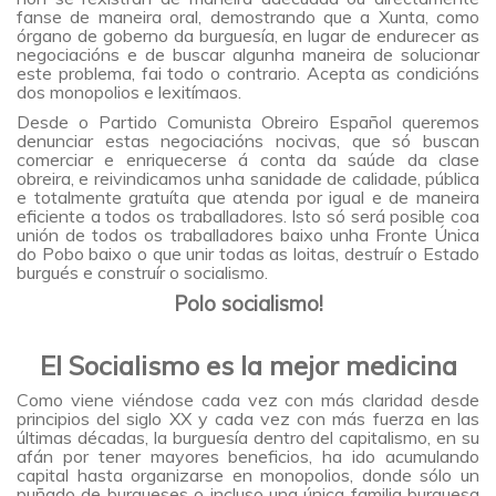
fanse de maneira oral, demostrando que a Xunta, como
órgano de goberno da burguesía, en lugar de endurecer as
negociacións e de buscar algunha maneira de solucionar
este problema, fai todo o contrario. Acepta as condicións
dos monopolios e lexitímaos.
Desde o Partido Comunista Obreiro Español queremos
denunciar estas negociacións nocivas, que só buscan
comerciar e enriquecerse á conta da saúde da clase
obreira, e reivindicamos unha sanidade de calidade, pública
e totalmente gratuíta que atenda por igual e de maneira
eficiente a todos os traballadores. Isto só será posible coa
unión de todos os traballadores baixo unha Fronte Única
do Pobo baixo o que unir todas as loitas, destruír o Estado
burgués e construír o socialismo.
Polo socialismo!
El Socialismo es la mejor medicina
Como viene viéndose cada vez con más claridad desde
principios del siglo XX y cada vez con más fuerza en las
últimas décadas, la burguesía dentro del capitalismo, en su
afán por tener mayores beneficios, ha ido acumulando
capital hasta organizarse en monopolios, donde sólo un
puñado de burgueses o incluso una única familia burguesa