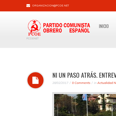
ORGANIZACION@PCOE.NET
INICIO
PCOENET
NI UN PASO ATRÁS. ENTRE
28/02/2017
0 Comments
in
Actualidad N