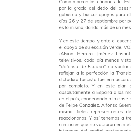
Como marcan los cánones del Esta
por la gracia del dedo del ases
gobierno y buscar apoyos para ell
días 26 y 27 de septiembre por pa
es lo mismo, dando más de un mes 
Y en este tiempo, y ante el escena
el apoyo de su escisión verde, VO
(Alsina, Herrera, Jiménez Losan
televisivos, cada día menos vis
“
defensa de España
” no vacila
reflejan a la perfección la Transi
dictadura fascista fue enmascar
por completo. Y en este plan 
absolutamente a España a los mono
en el país, condenando a la clase o
de Felipe González, Alfonso Guerr
mismo: fieles representantes de
reaccionarios. Y así tenemos a t
criminales que no vacilaron en me
intereses del capital norteameri