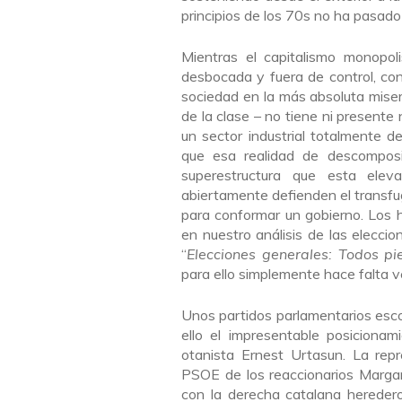
principios de los 70s no ha pasad
Mientras el capitalismo monopol
desbocada y fuera de control, co
sociedad en la más absoluta miser
de la clase – no tiene ni presente 
un sector industrial totalmente de
que esa realidad de descomposi
superestructura que esta elev
abiertamente defienden el transfu
para conformar un gobierno. Los
en nuestro análisis de las elecc
“
Elecciones generales: Todos pi
para ello simplemente hace falta ve
Unos partidos parlamentarios esco
ello el impresentable posiciona
otanista Ernest Urtasun. La rep
PSOE de los reaccionarios Marga
con la derecha catalana heredero