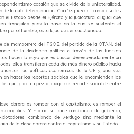
ndependentismo catalán que se olvide de la unilateralidad,
en de la autodeterminación. Con “
izquierda
” como esa los
 el Estado desde el Ejército y la judicatura, al igual que
ien tranquilos pues la base en la que se sustenta el
bre por el hombre, está lejos de ser cuestionada.
e de mamporrero del PSOE, del partido de la OTAN, del
naje de la disidencia política a través de las fuerzas
cistas hacen lo suyo que es buscar desesperadamente un
odos ellos transfieren cada día más dinero público hacia
y afianzan las políticas económicas de la UE y, una vez
án en hacer los recortes sociales que le encomienden los
las que, para empezar, exigen un recorte social de entre
lase obrera es romper con el capitalismo; es romper el
os monopolios. Y eso no se hace cambiando de gobierno,
xplotadores, cambiando de verdugo sino mediante la
aria de la clase obrera contra el capitalismo y su Estado.