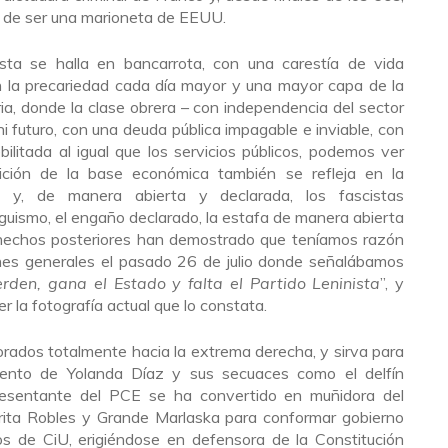
o de ser una marioneta de EEUU.
ista se halla en bancarrota, con una carestía de vida
n la precariedad cada día mayor y una mayor capa de la
ia, donde la clase obrera – con independencia del sector
ni futuro, con una deuda pública impagable e inviable, con
bilitada al igual que los servicios públicos, podemos ver
ción de la base económica también se refleja en la
a y, de manera abierta y declarada, los fascistas
guismo, el engaño declarado, la estafa de manera abierta
 hechos posteriores han demostrado que teníamos razón
iones generales el pasado 26 de julio donde señalábamos
erden, gana el Estado y falta el Partido Leninista
”, y
r la fotografía actual que lo constata.
rados totalmente hacia la extrema derecha, y sirva para
miento de Yolanda Díaz y sus secuaces como el delfín
resentante del PCE se ha convertido en muñidora del
rita Robles y Grande Marlaska para conformar gobierno
s de CiU, erigiéndose en defensora de la Constitución