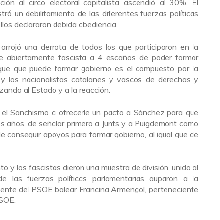
ción al circo electoral capitalista ascendió al 30%. El
ró un debilitamiento de las diferentes fuerzas políticas
ellos declararon debida obediencia.
 arrojó una derrota de todos los que participaron en la
que abiertamente fascista a 4 escaños de poder formar
oque que puede formar gobierno es el compuesto por la
 y los nacionalistas catalanes y vascos de derechas y
zando al Estado y a la reacción.
 el Sanchismo a ofrecerle un pacto a Sánchez para que
dos años, de señalar primero a Junts y a Puigdemont como
de conseguir apoyos para formar gobierno, al igual que de
 y los fascistas dieron una muestra de división, unido al
 las fuerzas políticas parlamentarias auparon a la
igente del PSOE balear Francina Armengol, perteneciente
PSOE.