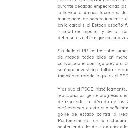
durante décadas empeorando las c
lo llovido a darnos lecciones d
manchadas de sangre inocente, de
en la cárcel si el Estado español
“unidad de España” y de la Tra
defensores del franquismo una vez 
Sin duda el PP, los fascistas jura
de masas, todos ellos en manos
convocada el domingo previo al d
será una investidura fallida, se 
también retratado lo que es el PS
Y es que el PSOE, históricamente,
reaccionarios, gente progresista 
de izquierda. La década de los 
perfectamente esto que señalamos
golpe de estado contra la Repúb
Posteriormente, en la dictadur
sosteniendo desde el exterior a la