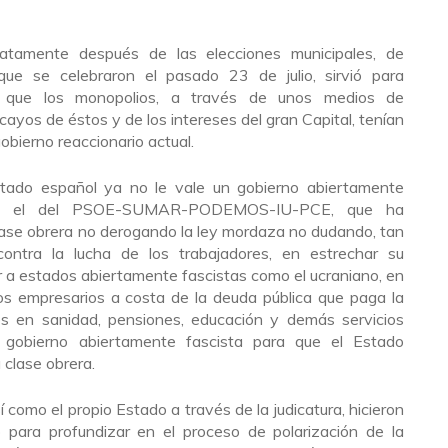
atamente después de las elecciones municipales, de
que se celebraron el pasado 23 de julio, sirvió para
a que los monopolios, a través de unos medios de
yos de éstos y de los intereses del gran Capital, tenían
obierno reaccionario actual.
tado español ya no le vale un gobierno abiertamente
como el del PSOE-SUMAR-PODEMOS-IU-PCE, que ha
clase obrera no derogando la ley mordaza no dudando, tan
ontra la lucha de los trabajadores, en estrechar su
a estados abiertamente fascistas como el ucraniano, en
los empresarios a costa de la deuda pública que paga la
es en sanidad, pensiones, educación y demás servicios
n gobierno abiertamente fascista para que el Estado
 clase obrera.
sí como el propio Estado a través de la judicatura, hicieron
 para profundizar en el proceso de polarización de la