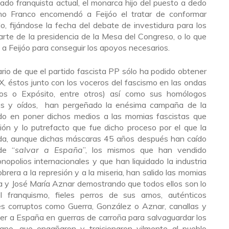
do franquista actual, el monarca hijo del puesto a dedo
ino Franco encomendó a Feijóo el tratar de conformar
o, fijándose la fecha del debate de investidura para los
rte de la presidencia de la Mesa del Congreso, o lo que
a Feijóo para conseguir los apoyos necesarios.
rio de que el partido fascista PP sólo ha podido obtener
X, éstos junto con los voceros del fascismo en las ondas
tos o Expósito, entre otros) así como sus homólogos
tos y oídos, han pergeñado la enésima campaña de la
ndo en poner dichos medios a las momias fascistas que
ción y lo putrefacto que fue dicho proceso por el que la
ada, aunque dichas máscaras 45 años después han caído
de “
salvar a España
”, los mismos que han vendido
polios internacionales y que han liquidado la industria
brera a la represión y a la miseria, han salido las momias
a y José María Aznar demostrando que todos ellos son lo
l franquismo, fieles perros de sus amos, auténticos
res corruptos como Guerra, González o Aznar, canallas y
ter a España en guerras de carroña para salvaguardar los
cano, que engañaron y traicionaron vilmente al pueblo