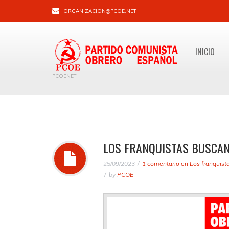
ORGANIZACION@PCOE.NET
INICIO
PCOENET
LOS FRANQUISTAS BUSCAN
25/09/2023
1 comentario
en Los franquist
by
PCOE