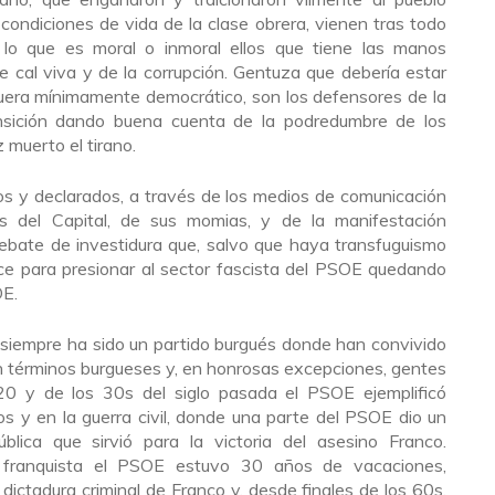
ondiciones de vida de la clase obrera, vienen tras todo
e lo que es moral o inmoral ellos que tiene las manos
 cal viva y de la corrupción. Gentuza que debería estar
 fuera mínimamente democrático, son los defensores de la
nsición dando buena cuenta de la podredumbre de los
muerto el tirano.
dos y declarados, a través de los medios de comunicación
 del Capital, de sus momias, y de la manifestación
ebate de investidura que, salvo que haya transfuguismo
hace para presionar al sector fascista del PSOE quedando
OE.
 siempre ha sido un partido burgués donde han convivido
en términos burgueses y, en honrosas excepciones, gentes
20 y de los 30s del siglo pasada el PSOE ejemplificó
 y en la guerra civil, donde una parte del PSOE dio un
lica que sirvió para la victoria del asesino Franco.
a franquista el PSOE estuvo 30 años de vacaciones,
 dictadura criminal de Franco y, desde finales de los 60s,