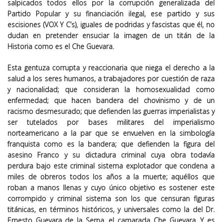
salpicados todos ellos por la corrupción generalizada del
Partido Popular y su financiación ilegal, ese partido y sus
escisiones (VOX Y C’s), iguales de podridas y fascistas que él, no
dudan en pretender ensuciar la imagen de un titán de la
Historia como es el Che Guevara.
Esta gentuza corrupta y reaccionaria que niega el derecho a la
salud a los seres humanos, a trabajadores por cuestión de raza
y nacionalidad; que consideran la homosexualidad como
enfermedad; que hacen bandera del chovinismo y de un
racismo desmesurado; que defienden las guerras imperialistas y
ser tutelados por bases militares del imperialismo
norteamericano a la par que se envuelven en la simbología
franquista como es la bandera; que defienden la figura del
asesino Franco y su dictadura criminal cuya obra todavía
perdura bajo este criminal sistema explotador que condena a
miles de obreros todos los años a la muerte; aquéllos que
roban a manos llenas y cuyo único objetivo es sostener este
corrompido y criminal sistema son los que censuran figuras
titánicas, en términos históricos, y universales como la del Dr.
Ernesto Guevara de la Serna, el camarada Che Guevara. Y es