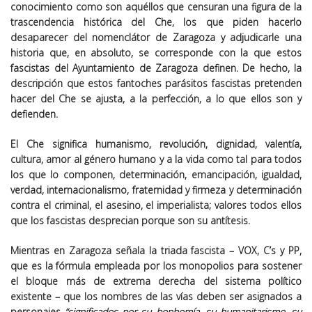
conocimiento como son aquéllos que censuran una figura de la
trascendencia histórica del Che, los que piden hacerlo
desaparecer del nomenclátor de Zaragoza y adjudicarle una
historia que, en absoluto, se corresponde con la que estos
fascistas del Ayuntamiento de Zaragoza definen. De hecho, la
descripción que estos fantoches parásitos fascistas pretenden
hacer del Che se ajusta, a la perfección, a lo que ellos son y
defienden.
El Che significa humanismo, revolución, dignidad, valentía,
cultura, amor al género humano y a la vida como tal para todos
los que lo componen, determinación, emancipación, igualdad,
verdad, internacionalismo, fraternidad y firmeza y determinación
contra el criminal, el asesino, el imperialista; valores todos ellos
que los fascistas desprecian porque son su antítesis.
Mientras en Zaragoza señala la triada fascista – VOX, C’s y PP,
que es la fórmula empleada por los monopolios para sostener
el bloque más de extrema derecha del sistema político
existente – que los nombres de las vías deben ser asignados a
personajes
“significados por su bonhomía, su humanitarismo, su