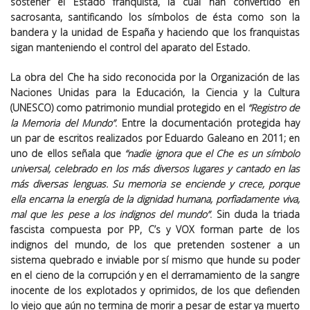
sostener el Estado franquista, la cual han convertido en
sacrosanta, santificando los símbolos de ésta como son la
bandera y la unidad de España y haciendo que los franquistas
sigan manteniendo el control del aparato del Estado.
La obra del Che ha sido reconocida por la Organización de las
Naciones Unidas para la Educación, la Ciencia y la Cultura
(UNESCO) como patrimonio mundial protegido en el
“Registro de
la Memoria del Mundo”
. Entre la documentación protegida hay
un par de escritos realizados por Eduardo Galeano en 2011; en
uno de ellos señala que
“nadie ignora que el Che es un símbolo
universal, celebrado en los más diversos lugares y cantado en las
más diversas lenguas. Su memoria se enciende y crece, porque
ella encarna la energía de la dignidad humana, porfiadamente viva,
mal que les pese a los indignos del mundo”
. Sin duda la triada
fascista compuesta por PP, C’s y VOX forman parte de los
indignos del mundo, de los que pretenden sostener a un
sistema quebrado e inviable por sí mismo que hunde su poder
en el cieno de la corrupción y en el derramamiento de la sangre
inocente de los explotados y oprimidos, de los que defienden
lo viejo que aún no termina de morir a pesar de estar ya muerto