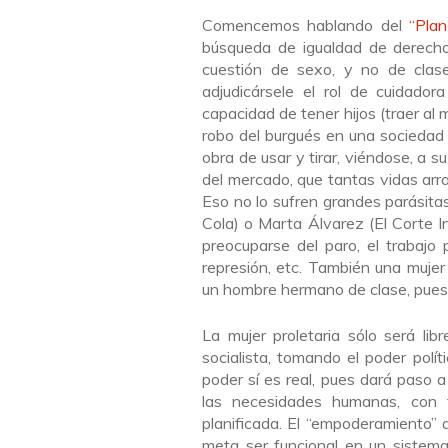
Comencemos hablando del
“Pla
búsqueda de igualdad de derecho
cuestión de sexo, y no de clase
adjudicársele el rol de cuidador
capacidad de tener hijos (traer al 
robo del burgués en una sociedad
obra de usar y tirar, viéndose, a s
del mercado, que tantas vidas arr
Eso no lo sufren grandes parásit
Cola) o Marta Álvarez (El Corte 
preocuparse del paro, el trabajo p
represión, etc. También una mujer
un hombre hermano de clase, puest
La mujer proletaria sólo será lib
socialista, tomando el poder polí
poder sí es real, pues dará paso 
las necesidades humanas, con 
planificada. El “empoderamiento” 
meta ser funcional en un sistem