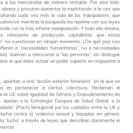
da a las mercancías de manera rentable. Por otro lado,
 obrera y procuran aumentar la explotación a la vez que
icultando cada vez más la vida de los trabajadores, que
brevivir mientras la burguesía los reprime con sus leyes
divide con la más infame manipulación. Y todo ello emana,
as relaciones de producción capitalistas que estas
cro” no cuestionan en ningún momento. ¿De qué paz nos
refieren a “necesidades humanitarias”, no a necesidades
ad. Vuelven a mencionar a “las personas”, sin distinguir
obre el que debe actuar un poder superior en respuesta a
, apuntan a una “acción exterior feminista” en la que se
ca en pertenecer a ciertos colectivos. Reclaman el
de la UE sobre Igualdad de Género y Empoderamiento de
r, apelan a la Estrategia Europea de Salud Global, a la
idado” (Pacto birregional por los cuidados entre la UE y
 lucha contra la violencia sexual y basadas en género,
la “lucha” a través de leyes que describan claramente el
nuncia.