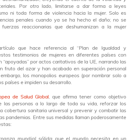
riales. Por otro lado, limitarse a dar forma a leyes
mo ni toda forma de violencia hacia la mujer. Solo es
uencias penales cuando ya se ha hecho el daño; no se
 fuerzas reaccionarias que deshumanizan a la mujer
rtículo que hace referencia al “Plan de Igualdad y
tos testimonios de mujeres en diferentes países con
on “apoyadas” por actos caritativos de la UE, narrando las
on fruto del azar y han acabado en superación personal
 embargo, los monopolios europeos (por nombrar solo a
 países e impiden su desarrollo.
ropea de Salud Global
, que afirma tener como objetivo
e las personas a lo largo de toda su vida, reforzar los
 cobertura sanitaria universal y prevenir y combatir las
s las pandemias. Entre sus medidas llaman poderosamente
estas:
rnanza mundial sólida que el mundo necesita en un