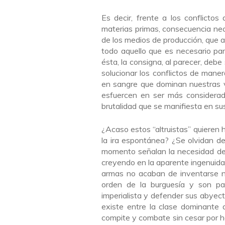
Es decir, frente a los conflicto
materias primas, consecuencia nec
de los medios de producción, que a
todo aquello que es necesario par
ésta, la consigna, al parecer, deb
solucionar los conflictos de mane
en sangre que dominan nuestras 
esfuercen en ser más considerad
brutalidad que se manifiesta en su
¿Acaso estos “altruistas” quieren 
la ira espontánea? ¿Se olvidan d
momento señalan la necesidad de 
creyendo en la aparente ingenuidad
armas no acaban de inventarse n
orden de la burguesía y son pa
imperialista y defender sus abyecto
existe entre la clase dominante a
compite y combate sin cesar por h