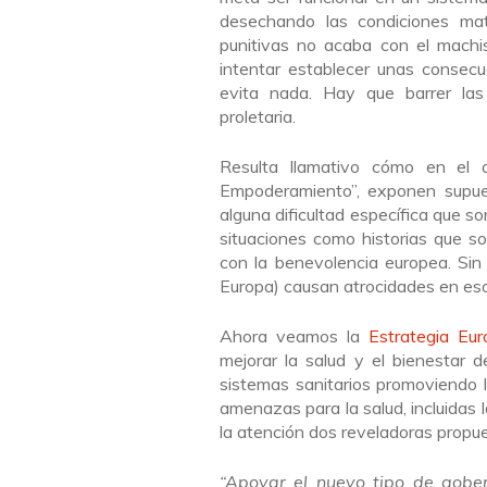
desechando las condiciones mate
punitivas no acaba con el machis
intentar establecer unas consec
evita nada. Hay que barrer las
proletaria.
Resulta llamativo cómo en el a
Empoderamiento”, exponen supues
alguna dificultad específica que s
situaciones como historias que s
con la benevolencia europea. Sin
Europa) causan atrocidades en esos
Ahora veamos la
Estrategia Eu
mejorar la salud y el bienestar d
sistemas sanitarios promoviendo la
amenazas para la salud, incluida
la atención dos reveladoras propu
“Apoyar el nuevo tipo de gobe