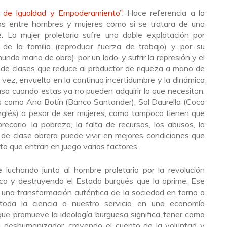
n de Igualdad y Empoderamiento”
. Hace referencia a la
s entre hombres y mujeres como si se tratara de una
. La mujer proletaria sufre una doble explotación por
a de la familia (reproducir fuerza de trabajo) y por su
mundo mano de obra), por un lado, y sufrir la represión y el
 de clases que reduce al productor de riqueza a mano de
u vez, envuelto en la continua incertidumbre y la dinámica
asa cuando estas ya no pueden adquirir lo que necesitan.
as como Ana Botín (Banco Santander), Sol Daurella (Coca
Inglés) a pesar de ser mujeres, como tampoco tienen que
recario, la pobreza, la falta de recursos, los abusos, la
 de clase obrera puede vivir en mejores condiciones que
o que entran en juego varios factores.
re luchando junto al hombre proletario por la revolución
tico y destruyendo el Estado burgués que la oprime. Ese
a una transformación auténtica de la sociedad en torno a
toda la ciencia a nuestro servicio en una economía
que promueve la ideología burguesa significa tener como
a deshumanizador, creyendo el cuento de la voluntad y