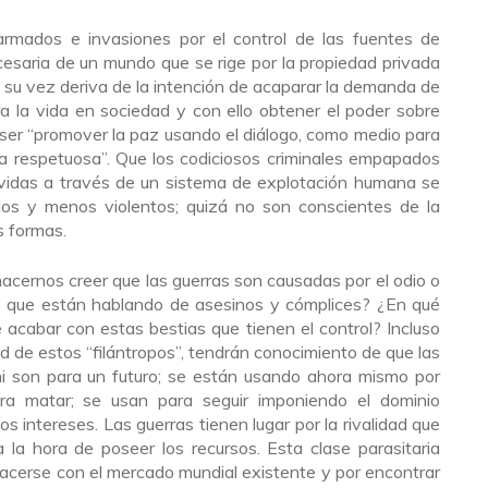
s armados e invasiones por el control de las fuentes de
esaria de un mundo que se rige por la propiedad privada
 su vez deriva de la intención de acaparar la demanda de
a la vida en sociedad y con ello obtener el poder sobre
e ser “promover la paz usando el diálogo, como medio para
ra respetuosa”. Que los codiciosos criminales empapados
vidas a través de un sistema de explotación humana se
os y menos violentos; quizá no son conscientes de la
s formas.
hacernos creer que las guerras son causadas por el odio o
e que están hablando de asesinos y cómplices? ¿En qué
acabar con estas bestias que tienen el control? Incluso
 de estos “filántropos”, tendrán conocimiento de que las
i son para un futuro; se están usando ahora mismo por
ra matar; se usan para seguir imponiendo el dominio
s intereses. Las guerras tienen lugar por la rivalidad que
 la hora de poseer los recursos. Esta clase parasitaria
acerse con el mercado mundial existente y por encontrar