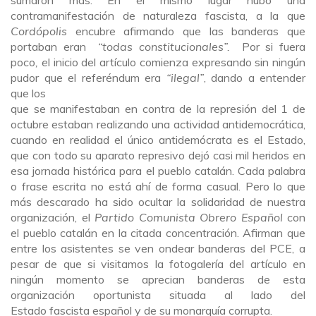
sumaron más. En el mismo lugar hubo una
contramanifestación de naturaleza fascista, a la que
Cordópolis
encubre afirmando que las banderas que
portaban eran
“todas constitucionales”.
Por si fuera
poco
, e
l inicio del artículo comienza expresando sin ningún
pudor que el referéndum era
“ilegal”
, dando a entender
que los
que se manifestaban en contra de la represión del 1 de
octubre estaban realizando una actividad antidemocrática,
cuando en realidad el único antidemócrata es el Estado,
que con todo su aparato represivo dejó casi mil heridos en
esa jornada histórica para el pueblo catalán. Cada palabra
o frase escrita no está ahí de forma casual. Pero lo que
más descarado ha sido ocultar la solidaridad de nuestra
organización, el
Partido Comunista Obrero Español
con
el pueblo catalán en la citada concentración. Afirman que
entre los asistentes se ven ondear banderas del PCE, a
pesar de que si visitamos la fotogalería del artículo en
ningún momento se aprecian banderas de esta
organización oportunista situada al lado del
Estado fascista español y de su monarquía corrupta.