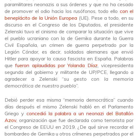
paramilitares neonazis a sus órdenes y que no ha cesado
de promover el odio hacia los rusófonos, todo ello
con el
beneplácito de la Unión Europea
(UE). Pese a todo, en su
discurso en el Congreso de los Diputados, el presidente
Zelenski tuvo el cinismo de comparar la situación que vive
el pueblo ucraniano con la de Gernika durante la Guerra
Civil Española, un crimen de guerra perpetrado por la
Legión Cóndor, es decir, soldados alemanes que envió
Hitler para apoyar la causa fascista en España. Palabras
que
fueron aplaudidas por Yolanda Díaz
, vicepresidenta
segunda del gobierno y militante de UP/PCE, llegando a
agradecer a Zelenski “
su gesto con la memoria
democrática de nuestro pueblo
”.
Debió perder esa misma “memoria democrática” cuando
días después el mismo Zelenski habló en el Parlamento
Griego y
concedió la palabra a un neonazi del Batallón
Azov
, organización que fue declarada como terrorista por
el Congreso de EEUU en 2019. ¿De qué sirve recordar el
bombardeo de Gernika u otros crímenes perpetrados por el