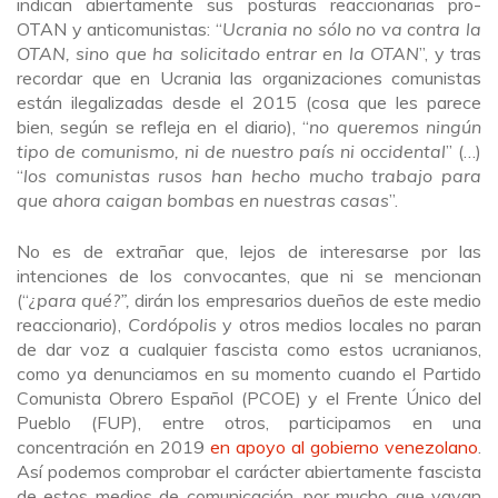
indican abiertamente sus posturas reaccionarias pro-
OTAN y anticomunistas: “
Ucrania no sólo no va contra la
OTAN, sino que ha solicitado entrar en la OTAN
”, y tras
recordar que en Ucrania las organizaciones comunistas
están ilegalizadas desde el 2015 (cosa que les parece
bien, según se refleja en el diario), “
no queremos ningún
tipo de comunismo, ni de nuestro país ni occidental
” (…)
“
los comunistas rusos han hecho mucho trabajo para
que ahora caigan bombas en nuestras casas
”.
No es de extrañar que, lejos de interesarse por las
intenciones de los convocantes, que ni se mencionan
(“
¿para qué?”,
dirán los empresarios dueños de este medio
reaccionario),
Cordópolis
y otros medios locales no paran
de dar voz a cualquier fascista como estos ucranianos,
como ya denunciamos en su momento cuando el Partido
Comunista Obrero Español (PCOE) y el Frente Único del
Pueblo (FUP), entre otros, participamos en una
concentración en 2019
en apoyo al gobierno venezolano
.
Así podemos comprobar el carácter abiertamente fascista
de estos medios de comunicación, por mucho que vayan