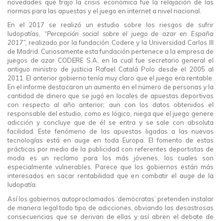
novedades que trajo la crisis económica fue la relajación de las
normas para las apuestas y el juego en internet a nivel nacional.
En el 2017 se realizó un estudio sobre los riesgos de sufrir
ludopatías,
“Percepción social sobre el juego de azar en España
2017”,
realizado por la fundación Codere y la Universidad Carlos III
de Madrid. Curiosamente esta fundación pertenece a la empresa de
juegos de azar CODERE S.A, en la cual fue secretario general el
antiguo ministro de justicia Rafael Catalá Polo desde el 2005 al
2011. El anterior gobierno tenía muy claro que el juego era rentable.
En el informe destacaron un aumento en el número de personas y la
cantidad de dinero que se jugó en locales de apuestas deportivas
con respecto al año anterior; aun con los datos obtenidos el
responsable del estudio, como es lógico, niega que el juego genere
adicción y concluye que de él se entra y se sale con absoluta
facilidad. Este fenómeno de las apuestas ligadas a las nuevas
tecnologías está en auge en toda Europa. El fomento de estas
prácticas por medio de la publicidad con referentes deportistas de
moda es un reclamo para los más jóvenes, los cuales son
especialmente vulnerables. Parece que los gobiernos están más
interesados en sacar rentabilidad que en combatir el auge de la
ludopatía.
Así los gobiernos autoproclamados ‘demócratas’ pretenden instalar
de manera legal todo tipo de adicciones, obviando las desastrosas
consecuencias que se derivan de ellas y así abren el debate de