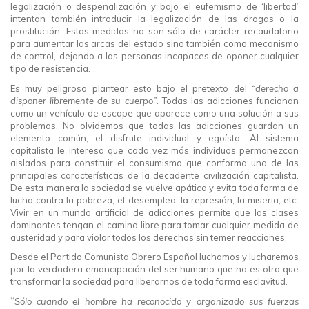
legalización o despenalización y bajo el eufemismo de ‘libertad’
intentan también introducir la legalización de las drogas o la
prostitución. Estas medidas no son sólo de carácter recaudatorio
para aumentar las arcas del estado sino también como mecanismo
de control, dejando a las personas incapaces de oponer cualquier
tipo de resistencia.
Es muy peligroso plantear esto bajo el pretexto del
“derecho a
disponer libremente de su cuerpo”
. Todas las adicciones funcionan
como un vehículo de escape que aparece como una solución a sus
problemas. No olvidemos que todas las adicciones guardan un
elemento común; el disfrute individual y egoísta. Al sistema
capitalista le interesa que cada vez más individuos permanezcan
aislados para constituir el consumismo que conforma una de las
principales características de la decadente civilización capitalista.
De esta manera la sociedad se vuelve apática y evita toda forma de
lucha contra la pobreza, el desempleo, la represión, la miseria, etc.
Vivir en un mundo artificial de adicciones permite que las clases
dominantes tengan el camino libre para tomar cualquier medida de
austeridad y para violar todos los derechos sin temer reacciones.
Desde el Partido Comunista Obrero Español luchamos y lucharemos
por la verdadera emancipación del ser humano que no es otra que
transformar la sociedad para liberarnos de toda forma esclavitud.
“
Sólo cuando el hombre ha reconocido y organizado sus fuerzas