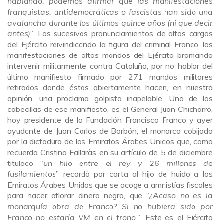
hablando, podemos afirmar que las manifestaciones
franquistas, antidemocráticas o fascistas han sido una
avalancha durante los últimos quince años (ni que decir
antes)
”. Los sucesivos pronunciamientos de altos cargos
del Ejército reivindicando la figura del criminal Franco, las
manifestaciones de altos mandos del Ejército bramando
intervenir militarmente contra Cataluña, por no hablar del
último manifiesto firmado por 271 mandos militares
retirados donde éstos abiertamente hacen, en nuestra
opinión, una proclama golpista inapelable. Uno de los
cabecillas de ese manifiesto, es el General Juan Chicharro,
hoy presidente de la Fundación Francisco Franco y ayer
ayudante de Juan Carlos de Borbón, el monarca cobijado
por la dictadura de los Emiratos Árabes Unidos que, como
recuerda Cristina Fallaràs en su artículo de 5 de diciembre
titulado “
un hilo entre el rey y 26 millones de
fusilamientos
” recordó por carta al hijo de huido a los
Emiratos Árabes Unidos que se acoge a amnistías fiscales
para hacer aflorar dinero negro, que “
¿Acaso no es la
monarquía obra de Franco? Si no hubiera sido por
Franco no estaría VM en el trono.
”. Este es el Ejército