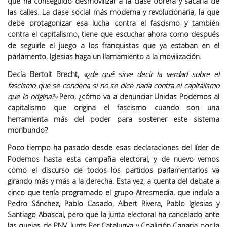
que ha conseguido desmovilizar a la clase obrera y sacarla de
las calles. La clase social más moderna y revolucionaria, la que
debe protagonizar esa lucha contra el fascismo y también
contra el capitalismo, tiene que escuchar ahora como después
de seguirle el juego a los franquistas que ya estaban en el
parlamento, Iglesias haga un llamamiento a la movilización.
Decía Bertolt Brecht,
«¿de qué sirve decir la verdad sobre el
fascismo que se condena si no se dice nada contra el capitalismo
que lo origina?»
Pero, ¿cómo va a denunciar Unidas Podemos al
capitalismo que origina el fascismo cuando son una
herramienta más del poder para sostener este sistema
moribundo?
Poco tiempo ha pasado desde esas declaraciones del líder de
Podemos hasta esta campaña electoral, y de nuevo vemos
como el discurso de todos los partidos parlamentarios va
girando más y más a la derecha. Esta vez, a cuenta del debate a
cinco que tenía programado el grupo Atresmedia, que incluía a
Pedro Sánchez, Pablo Casado, Albert Rivera, Pablo Iglesias y
Santiago Abascal, pero que la junta electoral ha cancelado ante
las quejas de PNV, Junts Per Catalunya y Coalición Canaria por la