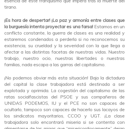
esencia de este franquismo que impera tras la muerte del
tirano.
¡Es hora de despertar! ¡La paz y armonía entre clases que
la burguesía intenta proyectar es una farsa!
Estamos en un
conflicto constante, la guerra de clases es una realidad y
estaremos condenados a perderla si no reconocemos su
existencia, su crueldad y la severidad con la que llega a
afectar a las distintas facetas de nuestras vidas. Nuestro
trabajo, nuestro ocio, nuestras libertades o nuestras
familias, nada escapa a las garras del capitalismo.
¡No podemos obviar más esta situación! Bajo la dictadura
del capital la clase trabajadora está destinada a ser
explotada y oprimida. La cogestión del capitalismo de las
ratas socialfascistas del PSOE y sus compañeros de
UNIDAS PODEMOS, IU y el PCE no son capaces de
ocultarlo, tampoco son capaces de hacerlo sus lacayos de
los sindicatos mayoritarios, CCOO y UGT. ¡La clase
trabajadora solo encontrará miseria si se contenta con
alimentarse de las migas que “misericordiosamente” dejan